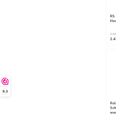
RS
Hou
2.61
2.4
9,3
Rol
Sch
we