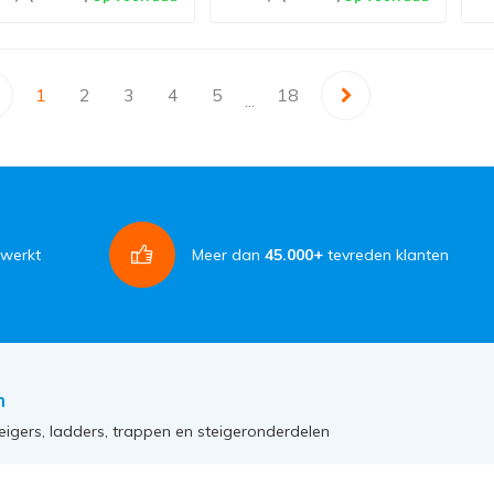
1
2
3
4
5
18
...
rwerkt
Meer dan
45.000+
tevreden klanten
n
eigers, ladders, trappen en steigeronderdelen