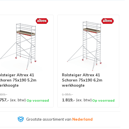
lsteiger Altrex 41
Rolsteiger Altrex 41
choren 75x190 5,2m
Schoren 75x190 6,2m
erkhoogte
werkhoogte
889,-
1.955,-
757,-
1.819,-
(ex. btw)
(ex. btw)
Op voorraad
Op voorraad
Klantenbeoordeling
9,4/10