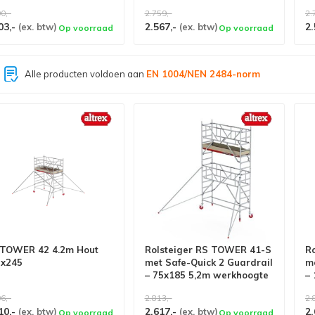
s
0,-
2.759,-
2.
03,-
2.567,-
2.
(ex. btw)
(ex. btw)
Op voorraad
Op voorraad
Grootste assortiment van
Nederland
 TOWER 42 4.2m Hout
Rolsteiger RS TOWER 41-S
R
5x245
met Safe-Quick 2 Guardrail
me
– 75x185 5,2m werkhoogte
–
w
6,-
2.813,-
2.
10,-
2.617,-
2.
(ex. btw)
(ex. btw)
Op voorraad
Op voorraad