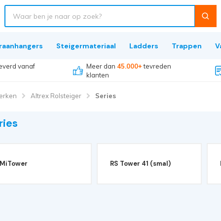
raanhangers
Steigermateriaal
Ladders
Trappen
V
everd vanaf
Meer dan
45.000+
tevreden
klanten
erken
Altrex Rolsteiger
Series
ries
MiTower
RS Tower 41 (smal)