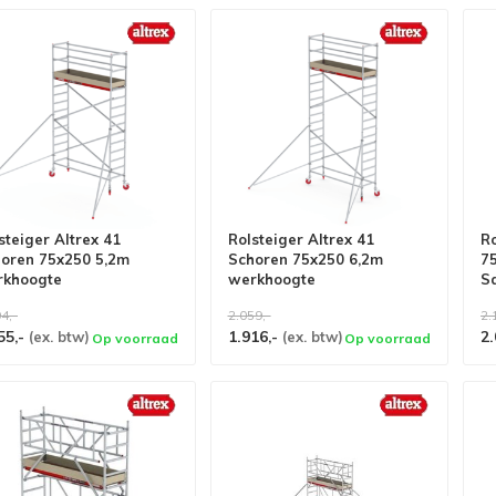
steiger Altrex 41
Rolsteiger Altrex 41
R
oren 75x250 5,2m
Schoren 75x250 6,2m
7
rkhoogte
werkhoogte
Sa
s
4,-
2.059,-
2.
55,-
1.916,-
2.
(ex. btw)
(ex. btw)
Op voorraad
Op voorraad