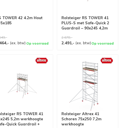
S TOWER 42 4.2m Hout
Rolsteiger RS TOWER 41
35x185
PLUS-S met Safe-Quick 2
Guardrail – 90x245 4,2m
werkhoogte
649,-
2.678,-
464,-
2.491,-
(ex. btw)
(ex. btw)
Op voorraad
Op voorraad
olsteiger RS TOWER 41
Rolsteiger Altrex 41
5x245 5,2m werkhoogte
Schoren 75x250 7,2m
fe-Quick Guardrail +
werkhoogte