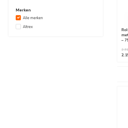
Merken
Alle merken
Altrex
Rol
met
– 7
2.31
2.1
Alle producten voldoen aan
EN 1004/NEN 2484-norm