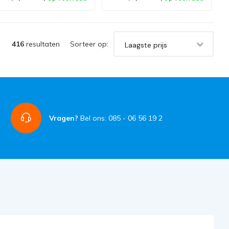
416
resultaten
Sorteer op:
Laagste prijs
Vragen?
Bel ons: 085 - 06 56 19 2