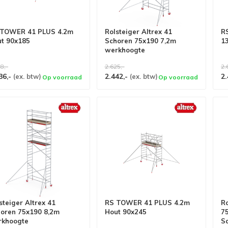
 TOWER 41 PLUS 4.2m
Rolsteiger Altrex 41
R
t 90x185
Schoren 75x190 7,2m
1
werkhoogte
8,-
2.625,-
2.
36,-
2.442,-
2.
(ex. btw)
(ex. btw)
Op voorraad
Op voorraad
steiger Altrex 41
RS TOWER 41 PLUS 4.2m
R
oren 75x190 8,2m
Hout 90x245
7
rkhoogte
Sa