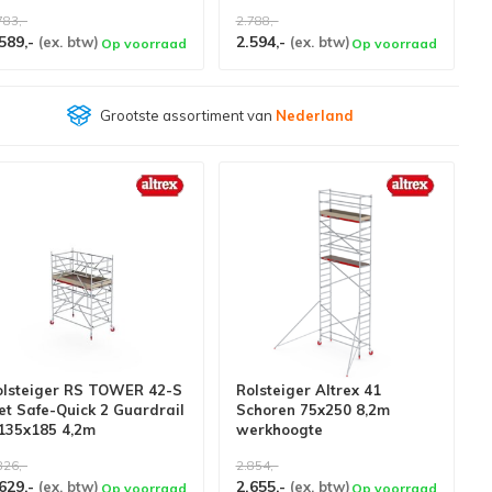
choren
783,-
2.788,-
589,-
2.594,-
(ex. btw)
(ex. btw)
Op voorraad
Op voorraad
Klantenbeoordeling
9,4/10
olsteiger RS TOWER 42-S
Rolsteiger Altrex 41
t Safe-Quick 2 Guardrail
Schoren 75x250 8,2m
 135x185 4,2m
werkhoogte
erkhoogte
826,-
2.854,-
629,-
2.655,-
(ex. btw)
(ex. btw)
Op voorraad
Op voorraad