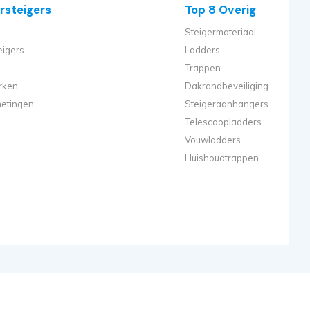
rsteigers
Top 8 Overig
Steigermateriaal
eigers
Ladders
Trappen
rken
Dakrandbeveiliging
metingen
Steigeraanhangers
Telescoopladders
Vouwladders
Huishoudtrappen