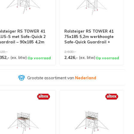
olsteiger RS TOWER 41
Rolsteiger RS TOWER 41
LUS-S met Safe-Quick 2
75x185 5,2m werkhoogte
uardrail – 90x185 4,2m
Safe-Quick Guardrail +
erkhoogte
schoren
528,-
2.608,-
352,-
2.426,-
(ex. btw)
(ex. btw)
Op voorraad
Op voorraad
Klantenbeoordeling
9,4/10