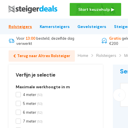
Start keuzehulp ▶
Rolsteigers
Kamersteigers
Gevelsteigers
Steige
Voor
13:00
besteld, dezelfde dag
Gratis
gel
verwerkt
€200
Home
Rolsteigers
M
Terug naar Altrex Rolsteiger
Se
Verfijn je selectie
Maximale werkhoogte in m
4 meter
(50)
5 meter
(50)
6 meter
(52)
7 meter
(50)