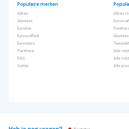
Populaire merken
Populai
Altrex
Altrex ro
Alumexx
Euroscaf
Euroline
Panthera
Euroscaffold
Alumexx 
Eurostairs
Tweedeh
Panthera
Alle rol
RSS
Alle rol
Solide
Alle pro