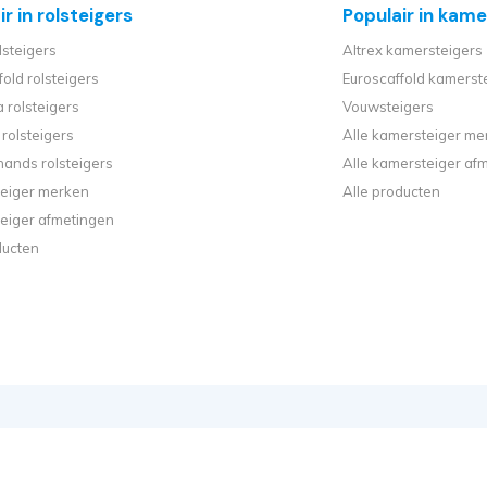
r in rolsteigers
Populair in kame
lsteigers
Altrex kamersteigers
fold rolsteigers
Euroscaffold kamerst
 rolsteigers
Vouwsteigers
rolsteigers
Alle kamersteiger me
ands rolsteigers
Alle kamersteiger af
steiger merken
Alle producten
steiger afmetingen
ducten