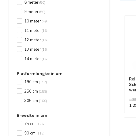
8 meter
(50)
9 meter
(50)
10 meter
(49)
11 meter
(16)
12 meter
(16)
13 meter
(16)
14 meter
(16)
Platformlengte in cm
Rol
190 cm
(157)
Sch
we
250 cm
(159)
1.38
305 cm
(100)
1.2
Breedte in cm
75 cm
(126)
Alle producten voldoen aan
EN 1004/NEN 2484-norm
90 cm
(112)