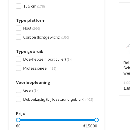
135 cm
(178)
Type platform
Hout
(266)
Carbon (lichtgewicht)
(150)
Type gebruik
Doe-het-zelf (particulier)
(14)
Rol
Sch
Professioneel
(416)
we
Voorloopleuning
1.99
1.8
Geen
(14)
Dubbelzijdig (bij losstaand gebruik)
(402)
Prijs
€
0
€
15000