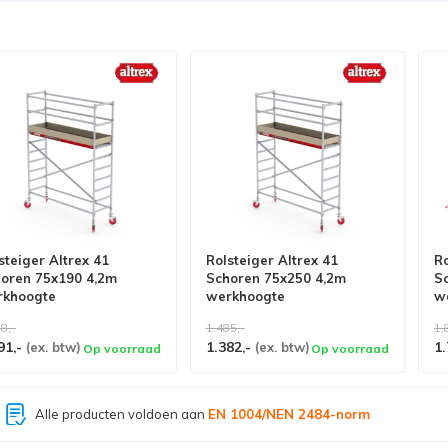
steiger Altrex 41
Rolsteiger Altrex 41
Ro
oren 75x190 4,2m
Schoren 75x250 4,2m
S
rkhoogte
werkhoogte
w
8,-
1.485,-
1.
91,-
1.382,-
1.
(ex. btw)
(ex. btw)
Op voorraad
Op voorraad
Grootste assortiment van
Nederland