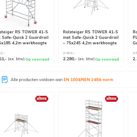
steiger RS TOWER 41-S
Rolsteiger RS TOWER 41-S
R
 Safe-Quick 2 Guardrail
met Safe-Quick 2 Guardrail
P
5x185 4,2m werkhoogte
– 75x245 4,2m werkhoogte
G
w
2,-
2.451,-
2.
51,-
2.280,-
2.
(ex. btw)
(ex. btw)
Op voorraad
Op voorraad
Grootste assortiment van
Nederland