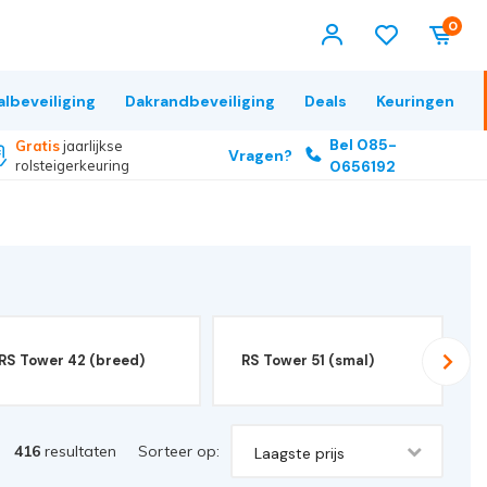
0
albeveiliging
Dakrandbeveiliging
Deals
Keuringen
Bel 085-
Gratis
jaarlijkse
Vragen?
rolsteigerkeuring
0656192
RS Tower 42 (breed)
RS Tower 51 (smal)
416
resultaten
Sorteer op:
Laagste prijs