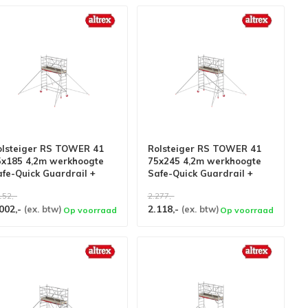
olsteiger RS TOWER 41
Rolsteiger RS TOWER 41
5x185 4,2m werkhoogte
75x245 4,2m werkhoogte
fe-Quick Guardrail +
Safe-Quick Guardrail +
choren
schoren
152,-
2.277,-
002,-
2.118,-
(ex. btw)
(ex. btw)
Op voorraad
Op voorraad