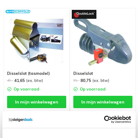
Disselslot (tasmodel)
Disselslot
41,65
(ex. btw)
80,75
(ex. btw)
49,-
95,-
Op voorraad
Op voorraad
In mijn winkelwagen
In mijn winkelwagen
orm
Grootste assortiment van
Nederland