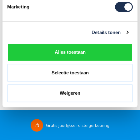
Marketing
Anti-diefstal Kettingslot
Details tonen
141,95
(ex. btw)
167,-
Op voorraad
Alles toestaan
In mijn winkelwagen
Selectie toestaan
Filters
Laagste prijs
Weigeren
Gratis
jaarlijkse rolsteigerkeuring