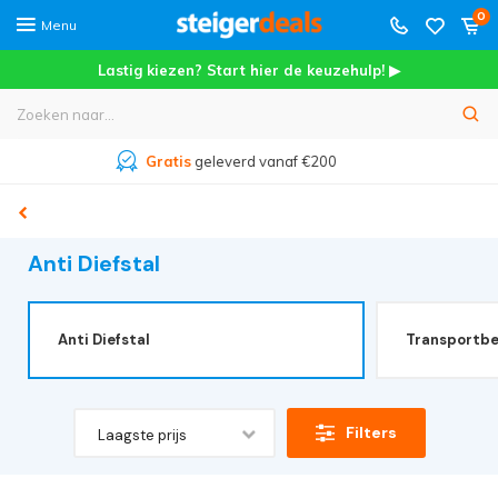
0
Menu
Lastig kiezen? Start hier de keuzehulp! ▶
Meer dan
45.000+
tevreden klanten
Anti Diefstal
Anti Diefstal
Transportbe
Filters
Laagste prijs