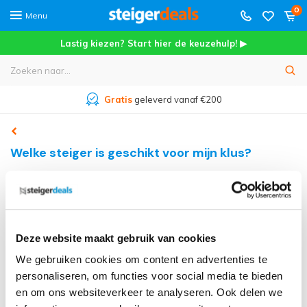
0
Menu
Lastig kiezen? Start hier de keuzehulp! ▶
Gratis
geleverd vanaf €200
Welke steiger is geschikt voor mijn klus?
Niet zeker welk product je nodig hebt? Gebruik onze interactieve
keuzehulp op de homepage. Die stelt je een aantal gerichte vragen
over je klus, werkhoogte en gebruiksfrequentie en wijst je direct
naar het meest passende product.
Deze website maakt gebruik van cookies
We gebruiken cookies om content en advertenties te
personaliseren, om functies voor social media te bieden
Start de keuzehulp op steigerdeals.nl
en om ons websiteverkeer te analyseren. Ook delen we