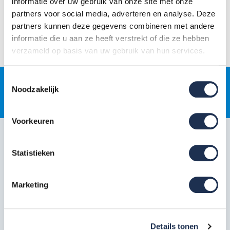
informatie over uw gebruik van onze site met onze
partners voor social media, adverteren en analyse. Deze
Kom je er toch niet uit? Onze specialisten helpen je graag
partners kunnen deze gegevens combineren met andere
persoonlijk verder via
085-0656192
(gratis, ma–vr 08:00–17:00) of
informatie die u aan ze heeft verstrekt of die ze hebben
support@steigerdeals.nl
.
verzameld op basis van uw gebruik van hun services.
Toestemmingsselectie
Noodzakelijk
Gratis
jaarlijkse rolsteigerkeuring
Voorkeuren
Klantenservice
Statistieken
Snel regelen in je account
Hulp en inspiratie
Marketing
Over Steigerdeals
Wil je ons volgen?
Details tonen