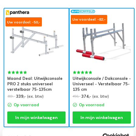
Uw voordeel: -82,-
Uw voordeel: -50,-
Maand Deal: Uitwijkconsole
Uitwijkconsole / Dakconsole -
PRO 2 stuks universeel
Universeel - Verstelbaar 75-
verstelbaar 75-135cm
135 cm
339,-
(ex. btw)
374,-
(ex. btw)
389,-
456,-
Op voorraad
Op voorraad
In mijn winkelwagen
In mijn winkelwagen