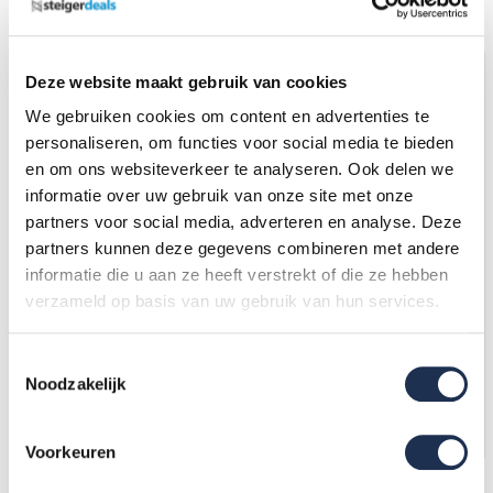
n
EN 1004/NEN 2484-norm
Grootste assortiment 
Deze website maakt gebruik van cookies
We gebruiken cookies om content en advertenties te
personaliseren, om functies voor social media te bieden
en om ons websiteverkeer te analyseren. Ook delen we
informatie over uw gebruik van onze site met onze
partners voor social media, adverteren en analyse. Deze
partners kunnen deze gegevens combineren met andere
informatie die u aan ze heeft verstrekt of die ze hebben
Uitwijkconsole 0.75-1.35
WEEKDEAL: Uitwijkconsole
verzameld op basis van uw gebruik van hun services.
(verstelbaar) 1 stuk.
Europen Verstelbaar 75 â€“
135 cm
398,-
(ex. btw)
427,-
(ex. btw)
428,-
506,-
Toestemmingsselectie
Op voorraad
Op voorraad
Noodzakelijk
In mijn winkelwagen
In mijn winkelwagen
Voorkeuren