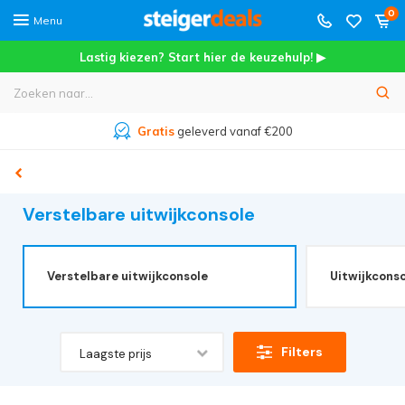
0
Menu
Lastig kiezen? Start hier de keuzehulp! ▶
0
Meer dan
45.000+
tevreden klanten
Verstelbare uitwijkconsole
Verstelbare uitwijkconsole
Uitwijkconso
Filters
Laagste prijs