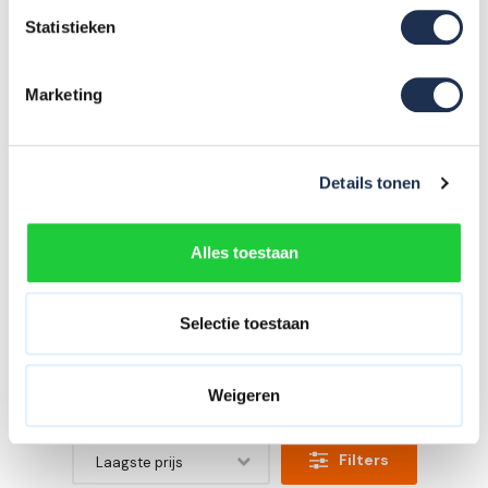
Statistieken
Marketing
Details tonen
Altrex uitwijkconsole set
(verstelbaar 0.75-1.35
meter)
Alles toestaan
688,-
(ex. btw)
739,-
Op voorraad
Selectie toestaan
In mijn winkelwagen
Weigeren
Filters
Laagste prijs