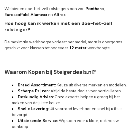
We bieden doe-het-zelf rolsteigers aan van
Panthera
,
Euroscaffold
,
Alumexx
en
Altrex
.
Hoe hoog kan ik werken met een doe-het-zelf
rolsteiger?
De maximale werkhoogte varieert per model, maar is doorgaans
geschikt voor klussen tot ongeveer
12
meter
werkhoogte.
Waarom Kopen bij Steigerdeals.nl?
Breed Assortiment:
Keuze uit diverse merken en modellen.
Scherpe Prijzen:
Altijd de beste deals voor particulieren.
Deskundig Advies:
Onze experts helpen u graag bij het
maken van de juiste keuze.
Snelle Levering:
Uit voorraad leverbaar en snel bij u thuis
bezorgd.
Uitstekende Service:
Wij staan voor u klaar, ook na uw
aankoop.