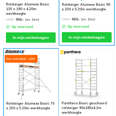
Rolsteiger Alumexx Basic
Rolsteiger Alumexx Basic 90
135 x 190 x 4.20m
x 250 x 5.20m werkhoogte
werkhoogte
969,-
(ex. btw)
1.141,-
966,-
(ex. btw)
1.038,-
Op voorraad
Op voorraad
In mijn winkelwagen
In mijn winkelwagen
Uw voordeel: -123,-
Panthera Basic geschoord
Rolsteiger Alumexx Basic 75
rolsteiger 90x185x4,2m
x 250 x 5.20m werkhoogte
werkhoogte