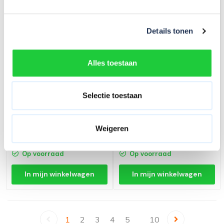
Details tonen
Alles toestaan
Selectie toestaan
Panthera Basic geschoord
rolsteiger carbon vloer
Panthera Basic geschoord
75x185x4,2m werkhoogte
rolsteiger 90x185x5,2m
werkhoogte
Weigeren
1.049,-
(ex. btw)
1.058,-
(ex. btw)
1.127,-
1.137,-
Op voorraad
Op voorraad
In mijn winkelwagen
In mijn winkelwagen
1
2
3
4
5
10
...