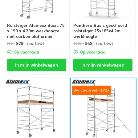
Rolsteiger Alumexx Basic 75
Panthera Basic geschoord
x 190 x 4.20m werkhoogte
rolsteiger 75x185x4,2m
met carbon platformen
werkhoogte
929,-
(ex. btw)
958,-
(ex. btw)
998,-
1.030,-
Op voorraad
Op voorraad
In mijn winkelwagen
In mijn winkelwagen
Uw voordeel: -172,-