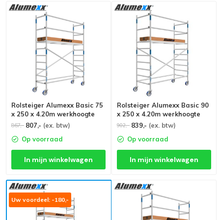
Rolsteiger Alumexx Basic 75
Rolsteiger Alumexx Basic 90
x 250 x 4.20m werkhoogte
x 250 x 4.20m werkhoogte
807,-
(ex. btw)
839,-
(ex. btw)
867,-
902,-
Op voorraad
Op voorraad
In mijn winkelwagen
In mijn winkelwagen
Uw voordeel: -180,-