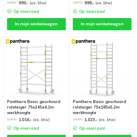
platformen
990,-
(ex. btw)
998,-
(ex. btw)
1.064,-
1.073,-
Op voorraad
Op voorraad
In mijn winkelwagen
In mijn winkelwagen
Panthera Basic geschoord
Panthera Basic geschoord
rolsteiger 75x245x4,2m
rolsteiger 75x185x5,2m
werkhoogte
werkhoogte
1.016,-
(ex. btw)
1.023,-
(ex. btw)
1.092,-
1.099,-
Op voorraad
Op voorraad