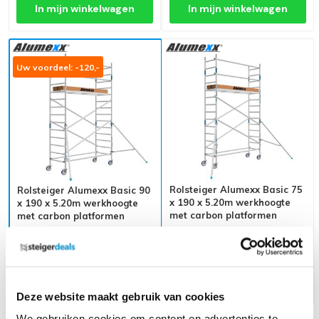
In mijn winkelwagen
In mijn winkelwagen
Uw voordeel: -120,-
Rolsteiger Alumexx Basic 75
Rolsteiger Alumexx Basic 90
x 190 x 5.20m werkhoogte
x 190 x 5.20m werkhoogte
met carbon platformen
met carbon platformen
1.025,-
(ex. btw)
1.145,-
1.029,-
(ex. btw)
1.106,-
Op voorraad
Op voorraad
In mijn winkelwagen
In mijn winkelwagen
Deze website maakt gebruik van cookies
We gebruiken cookies om content en advertenties te