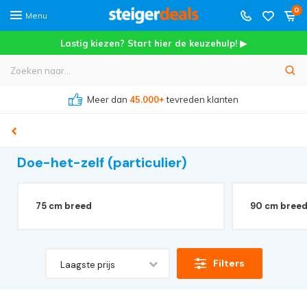
0
Menu
Lastig kiezen? Start hier de keuzehulp! ▶
Meer dan
45.000+
tevreden klanten
Doe-het-zelf (particulier)
75 cm breed
90 cm bree
Filters
Laagste prijs