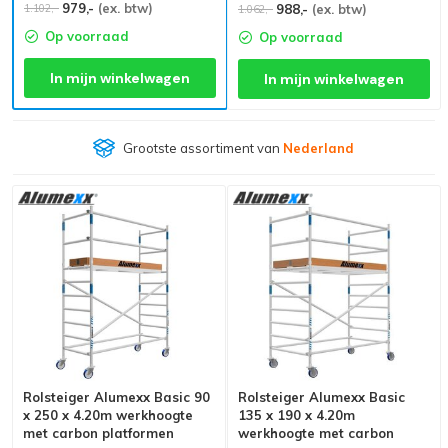
979,-
(ex. btw)
1.102,-
988,-
(ex. btw)
1.062,-
Op voorraad
Op voorraad
In mijn winkelwagen
In mijn winkelwagen
Grootste assortiment van
Nederland
Rolsteiger Alumexx Basic 90
Rolsteiger Alumexx Basic
x 250 x 4.20m werkhoogte
135 x 190 x 4.20m
met carbon platformen
werkhoogte met carbon