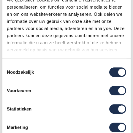
Grootste assortiment van
Nederland
personaliseren, om functies voor social media te bieden
en om ons websiteverkeer te analyseren. Ook delen we
informatie over uw gebruik van onze site met onze
partners voor social media, adverteren en analyse. Deze
partners kunnen deze gegevens combineren met andere
informatie die u aan ze heeft verstrekt of die ze hebben
verzameld op basis van uw gebruik van hun services.
Toestemmingsselectie
Noodzakelijk
Rolsteiger Alumexx Basic
Panthera Basic geschoord
135 x 250 x 4.20m
rolsteiger 90x245x4,2m
werkhoogte
werkhoogte
Voorkeuren
1.031,-
(ex. btw)
1.044,-
(ex. btw)
1.108,-
1.122,-
Op voorraad
Op voorraad
Statistieken
In mijn winkelwagen
In mijn winkelwagen
Marketing