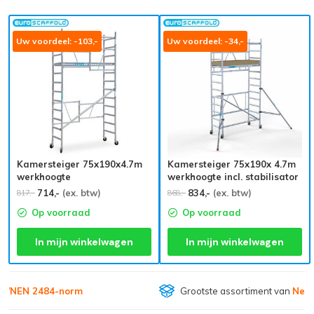
Uw voordeel: -103,-
Uw voordeel: -34,-
Kamersteiger 75x190x4.7m
Kamersteiger 75x190x 4.7m
werkhoogte
werkhoogte incl. stabilisator
714,-
(ex. btw)
834,-
(ex. btw)
817,-
868,-
Op voorraad
Op voorraad
In mijn winkelwagen
In mijn winkelwagen
Grootste assortiment van
Nederland