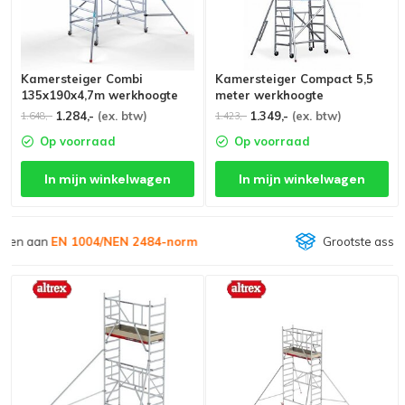
Kamersteiger Combi
Kamersteiger Compact 5,5
135x190x4,7m werkhoogte
meter werkhoogte
1.284,-
(ex. btw)
1.349,-
(ex. btw)
1.648,-
1.423,-
Op voorraad
Op voorraad
In mijn winkelwagen
In mijn winkelwagen
Grootste assortiment van
Nederland