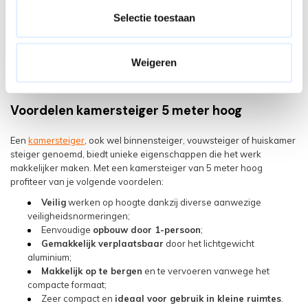
stuc- en pleisterwerk. Dit maakt dat deze vouwsteigers ideaal zijn
Selectie toestaan
voor schilders en stukadoors. In de categorie kamersteiger 5 meter
verkopen wij verschillende steigers van
Altrex
en
Euroscaffold
.
Deze fabrikanten onderscheiden zich op het gebied van veiligheid,
duurzaamheid en gebruiksgemak. Je weet dan ook dat je een
Weigeren
steiger van absolute A-kwaliteit
in huis haalt!
Voordelen kamersteiger 5 meter hoog
Een
kamersteiger
, ook wel binnensteiger, vouwsteiger of huiskamer
steiger genoemd, biedt unieke eigenschappen die het werk
makkelijker maken. Met een kamersteiger van 5 meter hoog
profiteer van je volgende voordelen:
Veilig
werken op hoogte dankzij diverse aanwezige
veiligheidsnormeringen;
Eenvoudige
opbouw door 1-persoon
;
Gemakkelijk verplaatsbaar
door het lichtgewicht
aluminium;
Makkelijk op te bergen
en te vervoeren vanwege het
compacte formaat;
Zeer compact en
ideaal voor gebruik in kleine ruimtes
.