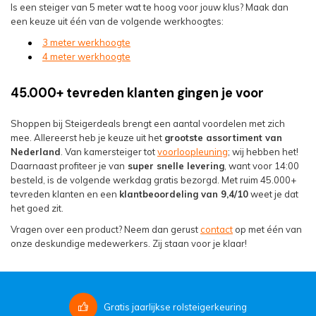
Is een steiger van 5 meter wat te hoog voor jouw klus? Maak dan
een keuze uit één van de volgende werkhoogtes:
3 meter werkhoogte
4 meter werkhoogte
45.000+ tevreden klanten gingen je voor
Shoppen bij Steigerdeals brengt een aantal voordelen met zich
mee. Allereerst heb je keuze uit het
grootste assortiment van
Nederland
. Van kamersteiger tot
voorloopleuning
; wij hebben het!
Daarnaast profiteer je van
super snelle levering
, want voor 14:00
besteld, is de volgende werkdag gratis bezorgd. Met ruim 45.000+
tevreden klanten en een
klantbeoordeling van 9,4/10
weet je dat
het goed zit.
Vragen over een product? Neem dan gerust
contact
op met één van
onze deskundige medewerkers. Zij staan voor je klaar!
Gratis
jaarlijkse rolsteigerkeuring