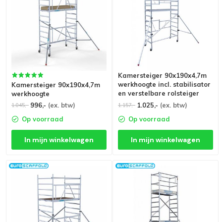
Kamersteiger 90x190x4,7m
werkhoogte incl. stabilisator
Kamersteiger 90x190x4,7m
en verstelbare rolsteiger
werkhoogte
wielen
996,-
(ex. btw)
1.025,-
(ex. btw)
1.045,-
1.157,-
Op voorraad
Op voorraad
In mijn winkelwagen
In mijn winkelwagen