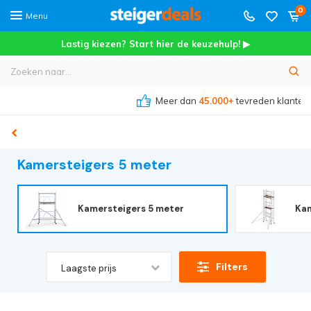
0
Menu
Lastig kiezen? Start hier de keuzehulp! ▶
Meer dan
45.000+
tevreden klanten
Kamersteigers 5 meter
Kamersteigers 5 meter
Kam
Filters
Laagste prijs