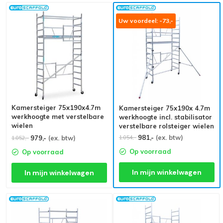
Uw voordeel: -73,-
Kamersteiger 75x190x4.7m
Kamersteiger 75x190x 4.7m
werkhoogte met verstelbare
werkhoogte incl. stabilisator
wielen
verstelbare rolsteiger wielen
981,-
(ex. btw)
1.054,-
979,-
(ex. btw)
1.052,-
Op voorraad
Op voorraad
In mijn winkelwagen
In mijn winkelwagen