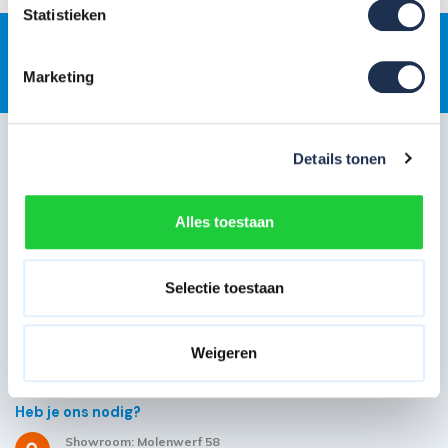
Statistieken
Gratis
jaarlijkse rolsteigerkeuring
Marketing
Klantenservice
Details tonen
Snel regelen in je account
Alles toestaan
Hulp en inspiratie
Over Steigerdeals
Selectie toestaan
Wil je ons volgen?
Weigeren
Heb je ons nodig?
Showroom: Molenwerf 58