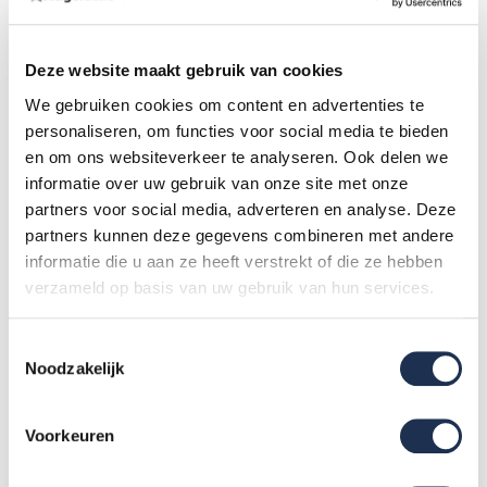
plafonds en muren. Door zijn lichte gewicht en smalle opbouw
past een kamersteiger eenvoudig door een standaard
deuropening.
Deze website maakt gebruik van cookies
Rolsteiger:
een veelzijdig platform op wielen dat zowel
We gebruiken cookies om content en advertenties te
binnen als buiten ingezet kan worden. Door de wielen verplaats
personaliseren, om functies voor social media te bieden
je de steiger eenvoudig tijdens je werkzaamheden. Rolsteigers
en om ons websiteverkeer te analyseren. Ook delen we
zijn beschikbaar in verschillende hoogtes en zijn geschikt voor
informatie over uw gebruik van onze site met onze
grotere klussen waarbij je regelmatig van positie wisselt.
partners voor social media, adverteren en analyse. Deze
partners kunnen deze gegevens combineren met andere
Gevelsteiger:
ontworpen voor zwaar buitenwerk aan
informatie die u aan ze heeft verstrekt of die ze hebben
gevels, zoals metselwerk, schilderen of renovatie. Robuuster en
verzameld op basis van uw gebruik van hun services.
stabieler dan rolsteigers en biedt meer werkruimte over een
groter oppervlak. Bij uitstek geschikt voor professioneel gebruik.
Toestemmingsselectie
Noodzakelijk
Niet zeker welk type het beste bij jouw klus past? Gebruik onze
keuzehulp op steigerdeals.nl
of neem contact op via
085-
Voorkeuren
0656192
(gratis, ma–vr 08:00–17:00).