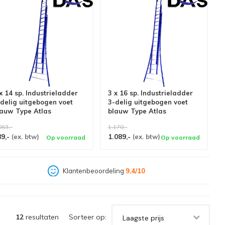
x 14 sp. Industrieladder
3 x 16 sp. Industrieladder
delig uitgebogen voet
3-delig uitgebogen voet
lauw Type Atlas
blauw Type Atlas
063,-
1.170,-
89,-
1.089,-
(ex. btw)
(ex. btw)
Op voorraad
Op voorraad
Klantenbeoordeling
9,4/10
12
resultaten
Sorteer op:
Laagste prijs