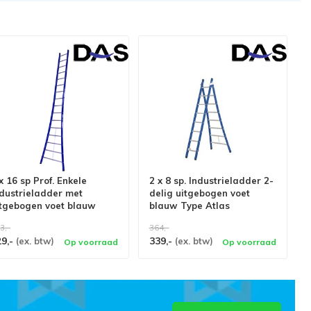
x 16 sp Prof. Enkele
2 x 8 sp. Industrieladder 2-
dustrieladder met
delig uitgebogen voet
itgebogen voet blauw
blauw Type Atlas
ype Atlas
3,-
364,-
29,-
339,-
(ex. btw)
(ex. btw)
Op voorraad
Op voorraad