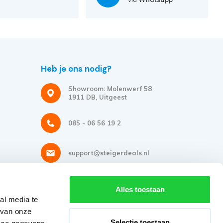
Heb je ons nodig?
Showroom: Molenwerf 58
1911 DB, Uitgeest
085 - 06 56 19 2
support@steigerdeals.nl
Meld je aan voor onze nieuwsbrief
Alles toestaan
al media te
Ontvang de beste aanbiedingen en persoonlijk advies.
 van onze
Selectie toestaan