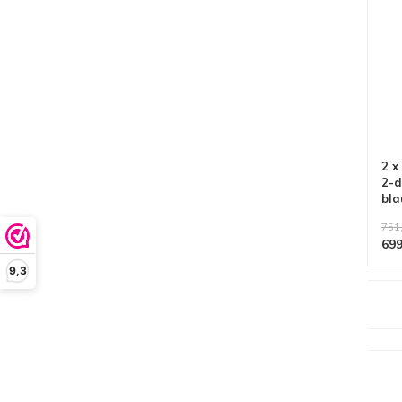
2 x
2-d
bla
751
699
9,3
Alle producten voldoen aan
EN 1004/NEN 2484-norm