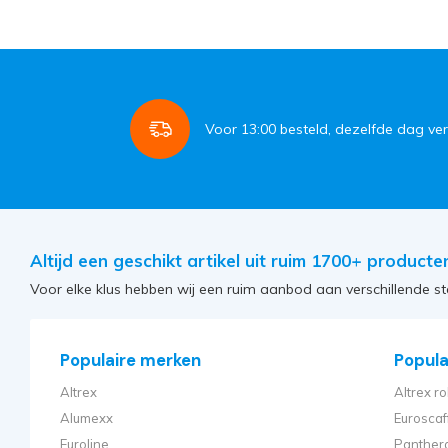
Voor
13:00
besteld, dezelfde dag ve
Altijd een geschikt artikel uit ruim 1700+ producte
Voor elke klus hebben wij een ruim aanbod aan verschillende st
Populaire merken
Populai
Altrex
Altrex ro
Alumexx
Euroscaf
Euroline
Panthera