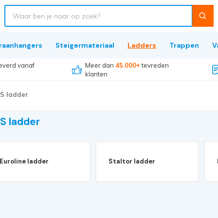
raanhangers
Steigermateriaal
Ladders
Trappen
V
everd vanaf
Meer dan
45.000+
tevreden
klanten
S ladder
S ladder
Euroline ladder
Staltor ladder