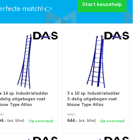
Start keuzehulp
erfecte match! 👉
x 14 sp. Industrieladder
3 x 10 sp. Industrieladder
delig uitgebogen voet
3-delig uitgebogen voet
lauw Type Atlas
blauw Type Atlas
9,-
692,-
04,-
644,-
(ex. btw)
(ex. btw)
Op voorraad
Op voorraad