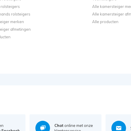
rolsteigers
Alle kamersteiger me
ands rolsteigers
Alle kamersteiger af
steiger merken
Alle producten
steiger afmetingen
ducten
en
Chat
online met onze
a
Facebook
klantenservice