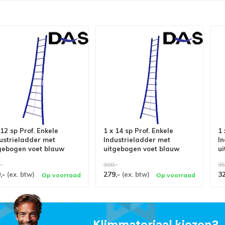
 12 sp Prof. Enkele
1 x 14 sp Prof. Enkele
1 
ustrieladder met
Industrieladder met
In
gebogen voet blauw
uitgebogen voet blauw
u
e Atlas
Type Atlas
T
,-
300,-
35
,-
279,-
3
(ex. btw)
(ex. btw)
Op voorraad
Op voorraad
Klimmateriaal kiezen?