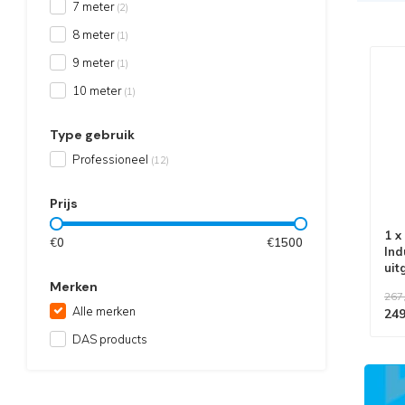
7 meter
(2)
8 meter
(1)
9 meter
(1)
10 meter
(1)
Type gebruik
Professioneel
(12)
Prijs
1 x
€
0
€
1500
Ind
uit
Typ
Merken
267
Alle merken
249
DAS products