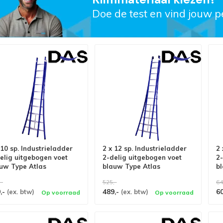
Doe de test en vind jouw p
 10 sp. Industrieladder
2 x 12 sp. Industrieladder
2 
elig uitgebogen voet
2-delig uitgebogen voet
2-
uw Type Atlas
blauw Type Atlas
b
,-
525,-
64
,-
489,-
6
(ex. btw)
(ex. btw)
Op voorraad
Op voorraad