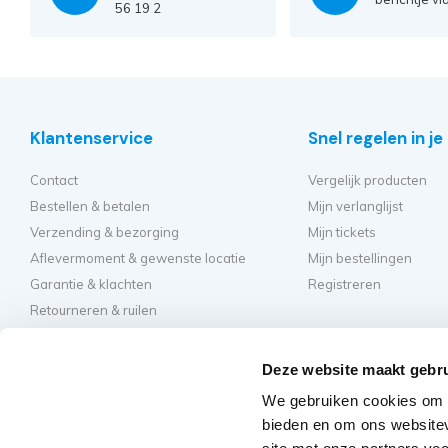
56 19 2
Klantenservice
Snel regelen in j
Contact
Vergelijk producten
Bestellen & betalen
Mijn verlanglijst
Verzending & bezorging
Mijn tickets
Aflevermoment & gewenste locatie
Mijn bestellingen
Garantie & klachten
Registreren
Retourneren & ruilen
Algemene voorwaarden
Hulp en inspirati
Privacy
Deze website maakt gebru
Hoe kies ik de beste st
We gebruiken cookies om c
Welke kamersteiger mo
bieden en om ons websitev
Hoe bouw ik mijn steig