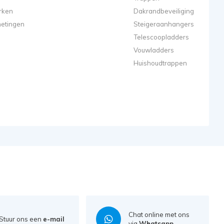
rken
Dakrandbeveiliging
metingen
Steigeraanhangers
Telescoopladders
Vouwladders
Huishoudtrappen
Chat online met ons
Stuur ons een
e-mail
via
Whatsapp