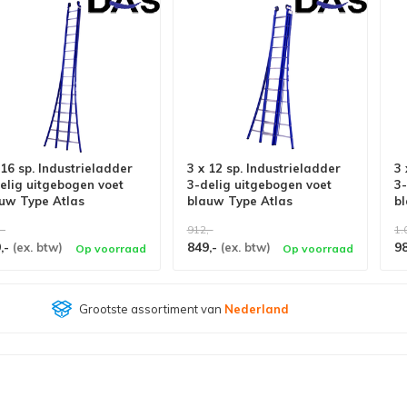
 16 sp. Industrieladder
3 x 12 sp. Industrieladder
3 
elig uitgebogen voet
3-delig uitgebogen voet
3-
uw Type Atlas
blauw Type Atlas
b
,-
912,-
1.
,-
849,-
9
(ex. btw)
(ex. btw)
Op voorraad
Op voorraad
Grootste assortiment van
Nederland