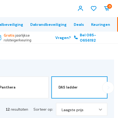
0
albeveiliging
Dakrandbeveiliging
Deals
Keuringen
Bel 085-
Gratis
jaarlijkse
Vragen?
rolsteigerkeuring
0656192
Panthera
DAS ladder
12
resultaten
Sorteer op:
Laagste prijs