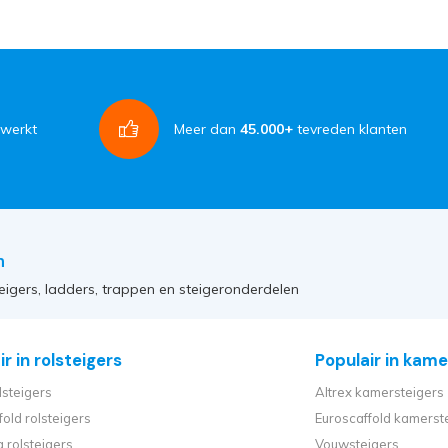
rwerkt
Meer dan
45.000+
tevreden klanten
n
eigers, ladders, trappen en steigeronderdelen
r in rolsteigers
Populair in kame
lsteigers
Altrex kamersteigers
fold rolsteigers
Euroscaffold kamerst
 rolsteigers
Vouwsteigers