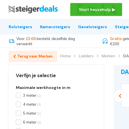
Start keuzehulp ▶
Rolsteigers
Kamersteigers
Gevelsteigers
Steige
Voor
13:00
besteld, dezelfde dag
Gratis
gel
verwerkt
€200
Home
Ladders
Merken
DA
Terug naar Merken
DA
Verfijn je selectie
Maximale werkhoogte in m
Solide ladder
3 meter
Telesteps ladder
(1)
4 meter
(3)
5 meter
(1)
6 meter
(2)