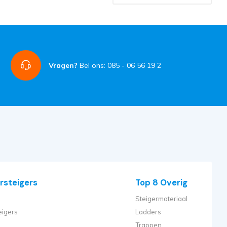
Vragen?
Bel ons: 085 - 06 56 19 2
rsteigers
Top 8 Overig
Steigermateriaal
eigers
Ladders
Trappen