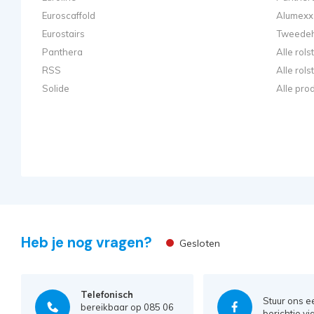
Euroscaffold
Alumexx 
Eurostairs
Tweedeh
Panthera
Alle rol
RSS
Alle rol
Solide
Alle pro
Heb je nog vragen?
Gesloten
Telefonisch
Stuur ons e
bereikbaar op 085 06
berichtje vi