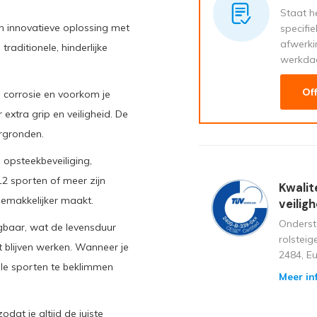
Staat he
n innovatieve oplossing met
specifi
afwerki
raditionele, hinderlijke
werkda
Of
n corrosie en voorkom je
 extra grip en veiligheid. De
ergronden.
 opsteekbeveiliging,
2 sporten of meer zijn
Kwalit
gemakkelijker maakt.
veilig
Onderst
gbaar, wat de levensduur
rolstei
nt blijven werken. Wanneer je
2484, E
tale sporten te beklimmen
Meer in
odat je altijd de juiste