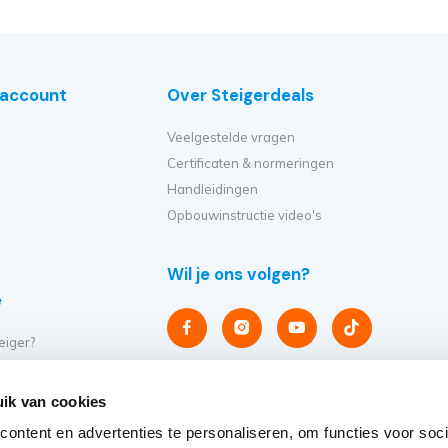
e account
Over Steigerdeals
Veelgestelde vragen
Certificaten & normeringen
Handleidingen
Opbouwinstructie video's
Wil je ons volgen?
e
eiger?
et ik kopen?
er op?
ik van cookies
eiger verplaatsen?
ontent en advertenties te personaliseren, om functies voor soci
steigers