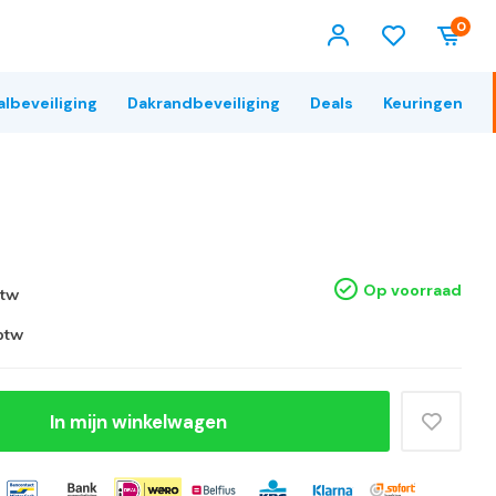
0
albeveiliging
Dakrandbeveiliging
Deals
Keuringen
Op voorraad
btw
 btw
In mijn winkelwagen