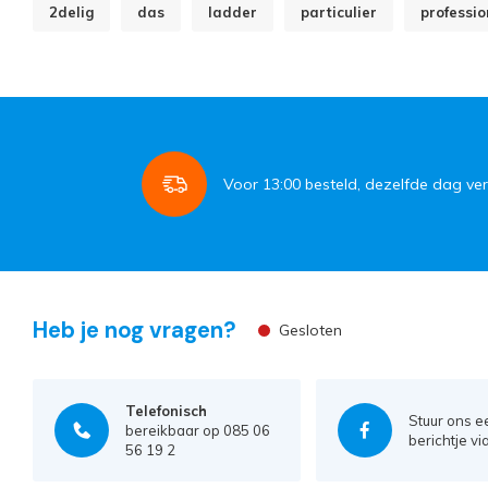
2delig
das
ladder
particulier
professio
Voor
13:00
besteld, dezelfde dag ve
Heb je nog vragen?
Gesloten
Telefonisch
Stuur ons e
bereikbaar op 085 06
berichtje vi
56 19 2