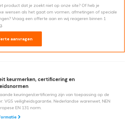
t product dat je zoekt niet op onze site? Of heb je
eke wensen als het gaat om vormen, afmetingen of speciale
ngen? Vraag een offerte aan en wij reageren binnen 1
g.
ferte aanvragen
eit keurmerken, certificering en
heidsnormen
aande keuringen/certificering zijn van toepassing op de
ger: VGS veiligheidsgarantie, Nederlandse warenwet, NEN
uropese EN 131 norm.
formatie