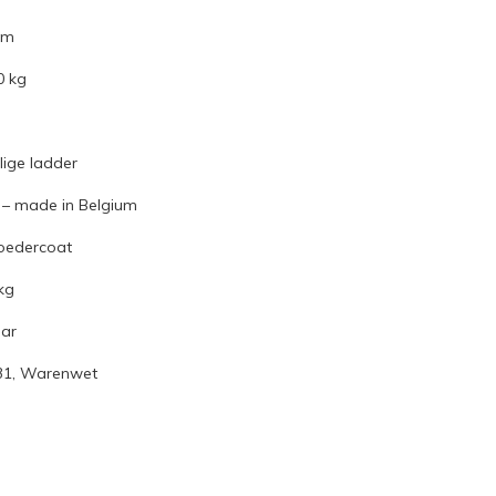
 m
0 kg
lige ladder
– made in Belgium
oedercoat
kg
aar
31, Warenwet