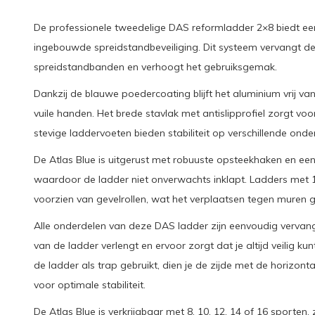
De professionele tweedelige DAS reformladder 2×8 biedt ee
ingebouwde spreidstandbeveiliging. Dit systeem vervangt de t
spreidstandbanden en verhoogt het gebruiksgemak.
Dankzij de blauwe poedercoating blijft het aluminium vrij va
vuile handen. Het brede stavlak met antislipprofiel zorgt voor
stevige laddervoeten bieden stabiliteit op verschillende ond
De Atlas Blue is uitgerust met robuuste opsteekhaken en een
waardoor de ladder niet onverwachts inklapt. Ladders met 1
voorzien van gevelrollen, wat het verplaatsen tegen muren 
Alle onderdelen van deze DAS ladder zijn eenvoudig vervan
van de ladder verlengt en ervoor zorgt dat je altijd veilig ku
de ladder als trap gebruikt, dien je de zijde met de horizon
voor optimale stabiliteit.
De Atlas Blue is verkrijgbaar met 8, 10, 12, 14 of 16 sporten, z