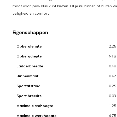
maat voor jouw klus kunt kiezen. Of je nu binnen of buiten we
veiligheid en comfort.
Eigenschappen
Opberglengte
2.25
Opbergdiepte
NTB
Ladderbreedte
0.48
Binnenmaat
0.42
Sportafstand
0.25
Sport breedte
0.03
Maximale stahoogte
1.25
Maximale werkhoogte
4.75