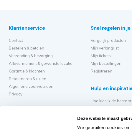
Klantenservice
Snel regelen in j
Contact
Vergelijk producten
Bestellen & betalen
Mijn verlanglijst
Verzending & bezorging
Mijn tickets
Aflevermoment & gewenste locatie
Mijn bestellingen
Garantie & klachten
Registreren
Retourneren & ruilen
Algemene voorwaarden
Hulp en inspirati
Privacy
Hoe kies ik de beste st
Welke kamersteiger mo
Hoe bouw ik mijn steig
Deze website maakt gebru
Hoe moet ik mijn rolst
We gebruiken cookies om c
Veelgestelde vragen - 