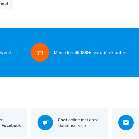
neel
rwerkt
Meer dan
45.000+
tevreden klanten
en
Chat
online met onze
a
Facebook
klantenservice