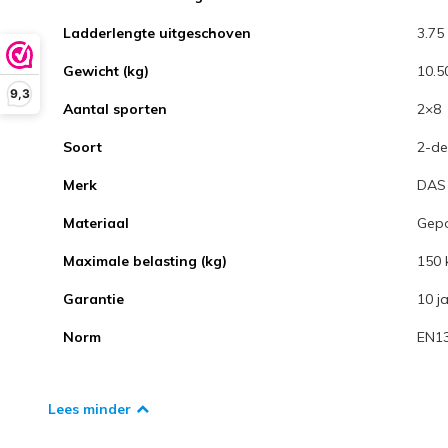
Ladderlengte uitgeschoven
3.75
Gewicht (kg)
10.5
9,3
Aantal sporten
2×8
Soort
2-de
Merk
DAS 
Materiaal
Gep
Maximale belasting (kg)
150 
Garantie
10 j
Norm
EN1
Lees minder