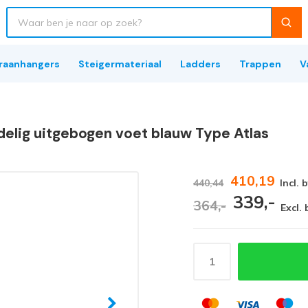
raanhangers
Steigermateriaal
Ladders
Trappen
V
-delig uitgebogen voet blauw Type Atlas
410,19
440,44
Incl. 
339,-
364,-
Excl.