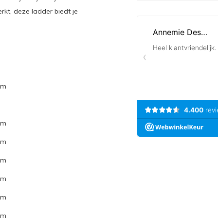
rkt, deze ladder biedt je
 m
 m
 m
 m
 m
 m
 m