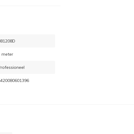
881208D
 meter
rofessioneel
5420080601396