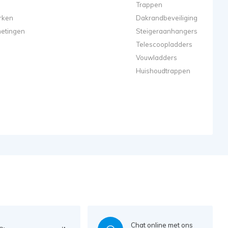
Trappen
rken
Dakrandbeveiliging
metingen
Steigeraanhangers
Telescoopladders
Vouwladders
Huishoudtrappen
Chat online met ons