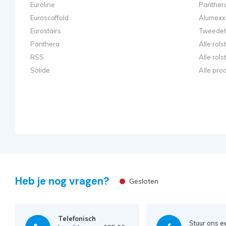
Euroline
Panthera
Euroscaffold
Alumexx 
Eurostairs
Tweedeh
Panthera
Alle rol
RSS
Alle rol
Solide
Alle pro
Heb je nog vragen?
Gesloten
Telefonisch
Stuur ons e