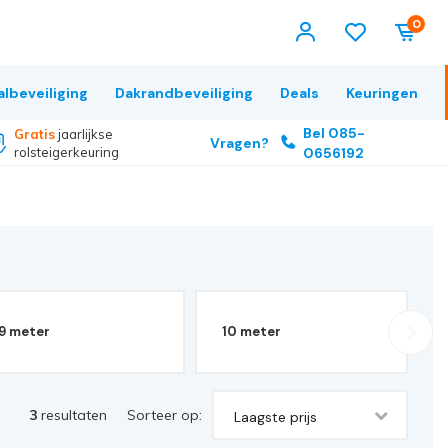
0
albeveiliging
Dakrandbeveiliging
Deals
Keuringen
Bel 085-
Gratis
jaarlijkse
Vragen?
rolsteigerkeuring
0656192
9 meter
10 meter
3
resultaten
Sorteer op:
Laagste prijs