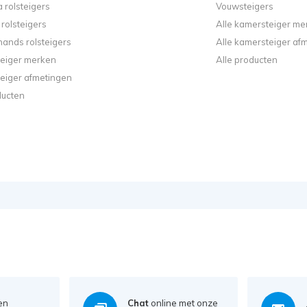
 rolsteigers
Vouwsteigers
rolsteigers
Alle kamersteiger me
ands rolsteigers
Alle kamersteiger af
steiger merken
Alle producten
steiger afmetingen
ducten
en
Chat
online met onze