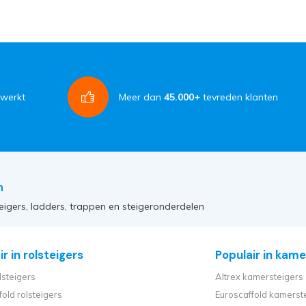
rwerkt
Meer dan
45.000+
tevreden klanten
n
eigers, ladders, trappen en steigeronderdelen
r in rolsteigers
Populair in kame
lsteigers
Altrex kamersteigers
fold rolsteigers
Euroscaffold kamerst