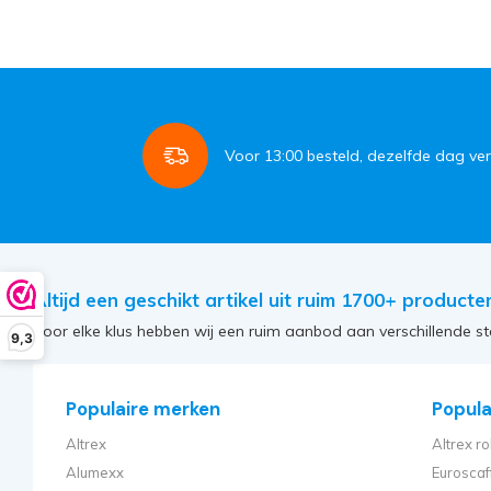
Voor
13:00
besteld, dezelfde dag ve
Altijd een geschikt artikel uit ruim 1700+ producte
Voor elke klus hebben wij een ruim aanbod aan verschillende st
9,3
Populaire merken
Populai
Altrex
Altrex ro
Alumexx
Euroscaf