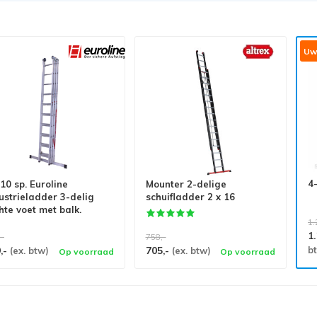
Uw 
4
 10 sp. Euroline
Mounter 2-delige
ustrieladder 3-delig
schuifladder 2 x 16
hte voet met balk.
1.
1
,-
758,-
,-
705,-
b
(ex. btw)
(ex. btw)
Op voorraad
Op voorraad