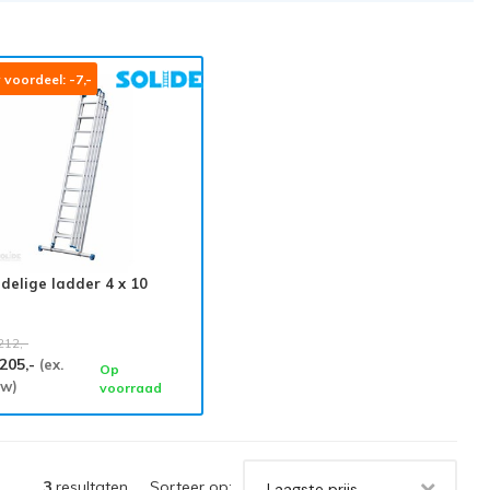
voordeel: -7,-
-delige ladder 4 x 10
212,-
.205,-
(ex.
Op
tw)
voorraad
3
resultaten
Sorteer op:
Laagste prijs