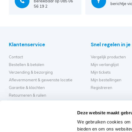
bereikbaar op 085 06
berichtje vi
56 19 2
Klantenservice
Snel regelen in j
Contact
Vergelijk producten
Bestellen & betalen
Mijn verlanglijst
Verzending & bezorging
Mijn tickets
Aflevermoment & gewenste locatie
Mijn bestellingen
Garantie & klachten
Registreren
Retourneren & ruilen
Algemene voorwaarden
Hulp en inspirati
Privacy
Deze website maakt gebru
Hoe kies ik de beste st
We gebruiken cookies om c
Welke kamersteiger mo
bieden en om ons websitev