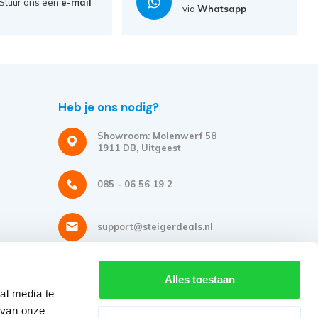
Stuur ons een
e-mail
via
Whatsapp
Heb je ons nodig?
Showroom: Molenwerf 58
1911 DB, Uitgeest
085 - 06 56 19 2
support@steigerdeals.nl
Meld je aan voor onze nieuwsbrief
Alles toestaan
al media te
Ontvang de beste aanbiedingen en persoonlijk advies.
 van onze