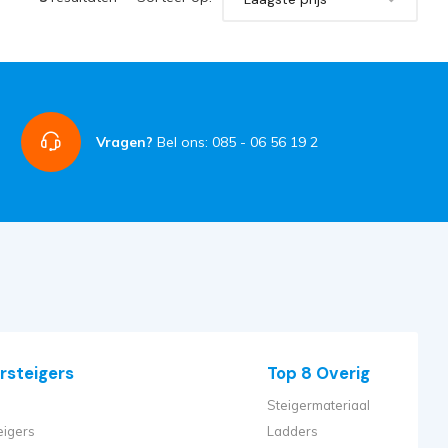
Vragen?
Bel ons: 085 - 06 56 19 2
rsteigers
Top 8 Overig
Steigermateriaal
eigers
Ladders