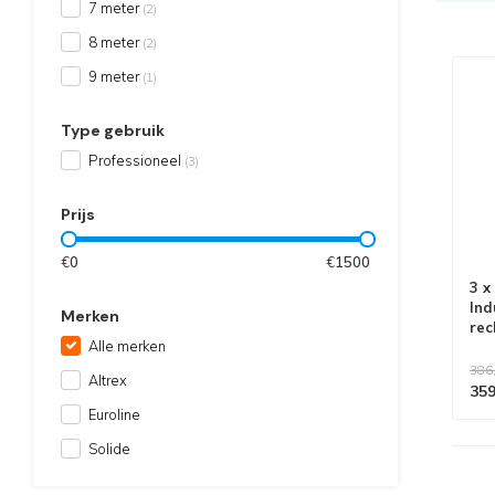
7 meter
(2)
8 meter
(2)
9 meter
(1)
Type gebruik
Professioneel
(3)
Prijs
€
0
€
1500
3 x
Ind
Merken
rec
Alle merken
386
Altrex
359
Euroline
Solide