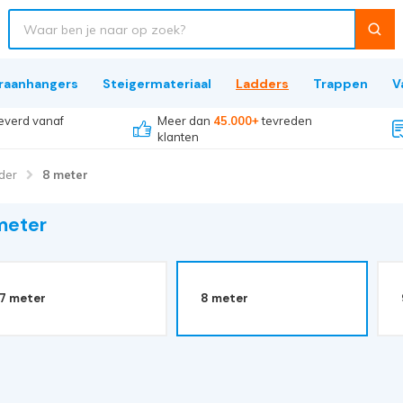
raanhangers
Steigermateriaal
Ladders
Trappen
V
everd vanaf
Meer dan
45.000+
tevreden
klanten
der
8 meter
meter
7 meter
8 meter