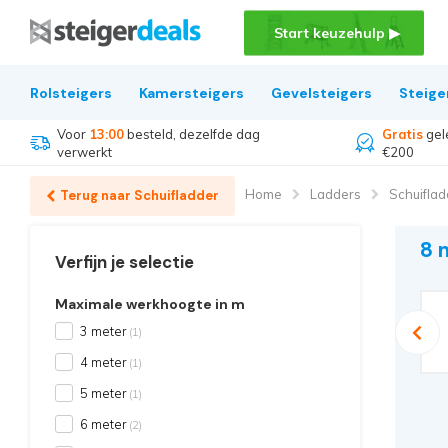
Start keuzehulp ▶
Rolsteigers
Kamersteigers
Gevelsteigers
Steige
Voor
13:00
besteld, dezelfde dag
Gratis
gel
verwerkt
€200
Home
Ladders
Schuiflad
Terug naar Schuifladder
8 
Verfijn je selectie
Maximale werkhoogte in m
5 meter
3 meter
6 meter
(1)
4 meter
(1)
5 meter
(1)
6 meter
(2)