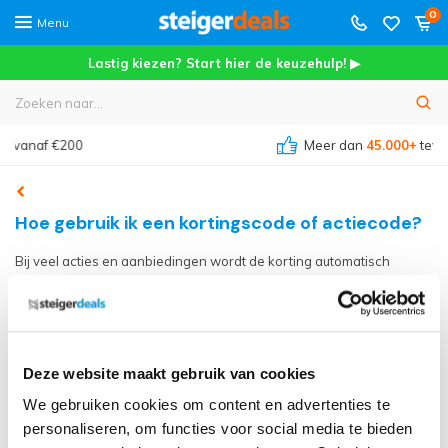
0
Menu
Lastig kiezen? Start hier de keuzehulp! ▶
Meer dan
45.000+
tevreden klanten
Hoe gebruik ik een kortingscode of actiecode?
Bij veel acties en aanbiedingen wordt de korting automatisch
verrekend zodra je het actieproduct aan je winkelwagen toevoegt
— je hoeft dan niets extra's te doen.
Deze website maakt gebruik van cookies
Heb je een kortingscode, actiecode of promotiecode ontvangen?
We gebruiken cookies om content en advertenties te
Voer deze in tijdens het afrekenen, in het daarvoor bestemde veld
personaliseren, om functies voor social media te bieden
bij het invullen van je gegevens. De korting wordt daarna