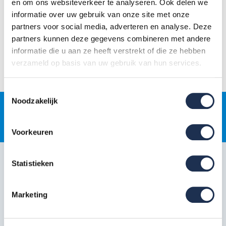
en om ons websiteverkeer te analyseren. Ook delen we
automatisch verrekend in je totaalbedrag.
informatie over uw gebruik van onze site met onze
partners voor social media, adverteren en analyse. Deze
partners kunnen deze gegevens combineren met andere
Werkt je kortingscode niet? Controleer dan of de code nog geldig is
informatie die u aan ze heeft verstrekt of die ze hebben
of neem contact op via
085-0656192
(gratis, ma–vr 08:00–17:00) of
verzameld op basis van uw gebruik van hun services.
support@steigerdeals.nl
.
Toestemmingsselectie
Noodzakelijk
Gratis
jaarlijkse rolsteigerkeuring
Voorkeuren
Klantenservice
Statistieken
Snel regelen in je account
Marketing
Hulp en inspiratie
Over Steigerdeals