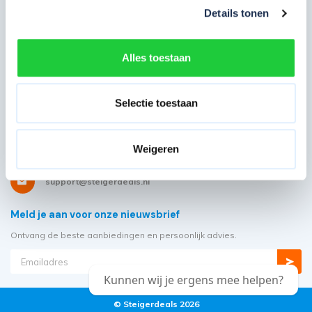
Details tonen
Wil je ons volgen?
Alles toestaan
Heb je ons nodig?
Selectie toestaan
Showroom: Molenwerf 58
1911 DB, Uitgeest
Weigeren
085 - 06 56 19 2
support@steigerdeals.nl
Meld je aan voor onze nieuwsbrief
Ontvang de beste aanbiedingen en persoonlijk advies.
Kunnen wij je ergens mee helpen?
© Steigerdeals 2026