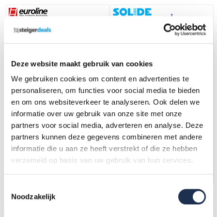
Deze website maakt gebruik van cookies
We gebruiken cookies om content en advertenties te
personaliseren, om functies voor social media te bieden
en om ons websiteverkeer te analyseren. Ook delen we
1 x 12 sp. EUROLINE Enkele
1 x 12 sp. Prof. Enkele
informatie over uw gebruik van onze site met onze
ladder rechte voet +
Putladder met rechte voet
stabiliteitsbalk
Type A12R
partners voor social media, adverteren en analyse. Deze
197,-
(ex. btw)
241,-
(ex. btw)
212,-
259,-
partners kunnen deze gegevens combineren met andere
informatie die u aan ze heeft verstrekt of die ze hebben
Op voorraad
Op voorraad
verzameld op basis van uw gebruik van hun services.
In mijn winkelwagen
In mijn winkelwagen
Toestemmingsselectie
Noodzakelijk