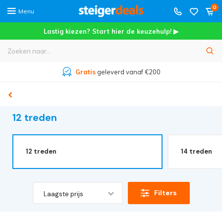
0
Menu
Lastig kiezen? Start hier de keuzehulp! ▶
Gratis
geleverd vanaf €200
12 treden
12 treden
14 treden
Filters
Laagste prijs