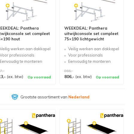
EEKDEAL: Panthera
WEEKDEAL: Panthera
twijkconsole set compleet
uitwijkconsole set compleet
5×190 hout
75×190 lichtgewicht
Veilig werken aan dakkapel
Veilig werken aan dakkapel
Voor professionals
Voor professionals
Eenvoudig te monteren
Eenvoudig te monteren
7,-
866,-
23,-
806,-
(ex. btw)
(ex. btw)
Op voorraad
Op voorraad
Klantenbeoordeling
9,4/10