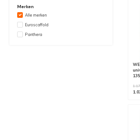
Merken
Alle merken
Euroscaffold
Panthera
WEE
uni
135
1.17
1.0