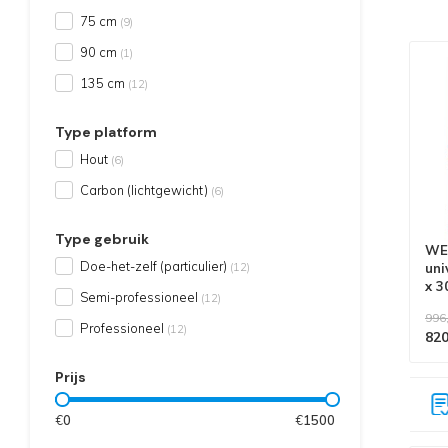
75 cm
(9)
90 cm
(1)
135 cm
(12)
Type platform
Hout
(6)
Carbon (lichtgewicht)
(6)
Type gebruik
WEE
Doe-het-zelf (particulier)
(12)
uni
x 3
Semi-professioneel
(12)
996
Professioneel
(12)
820
Prijs
Alle producten voldoen aan
EN 1004/NEN 2484-norm
€
0
€
1500