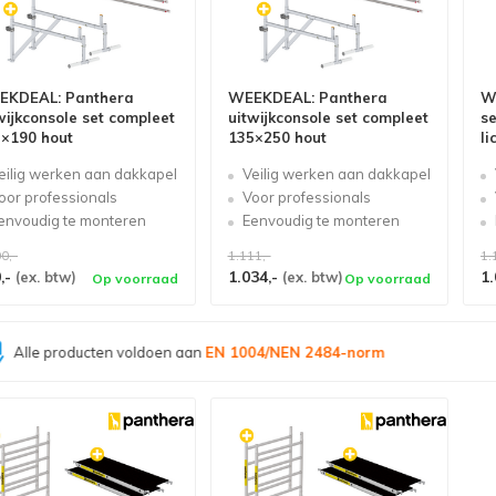
EKDEAL: Panthera
WEEKDEAL: Panthera
W
wijkconsole set compleet
uitwijkconsole set compleet
s
×190 hout
135×250 hout
li
eilig werken aan dakkapel
Veilig werken aan dakkapel
oor professionals
Voor professionals
envoudig te monteren
Eenvoudig te monteren
0,-
1.111,-
1.
,-
1.034,-
1.
(ex. btw)
(ex. btw)
Op voorraad
Op voorraad
Grootste assortiment van
Nederland