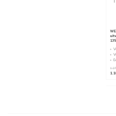
WE
uit
135
V
V
E
1.27
1.1