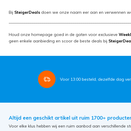
Bij
SteigerDeals
doen we onze naam eer aan en verwennen we 
___________________________________________________________
Houd onze homepage goed in de gaten voor exclusieve
Week
geen enkele aanbieding en scoor de beste deals bij
SteigerDea
Voor
13:00
besteld, dezelfde dag ve
Altijd een geschikt artikel uit ruim 1700+ producte
Voor elke klus hebben wij een ruim aanbod aan verschillende st