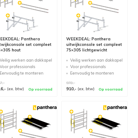
EEKDEAL: Panthera
WEEKDEAL: Panthera
twijkconsole set compleet
uitwijkconsole set compleet
5×305 hout
75×305 lichtgewicht
Veilig werken aan dakkapel
Veilig werken aan dakkapel
Voor professionals
Voor professionals
Eenvoudig te monteren
Eenvoudig te monteren
7,-
978,-
16,-
910,-
(ex. btw)
(ex. btw)
Op voorraad
Op voorraad