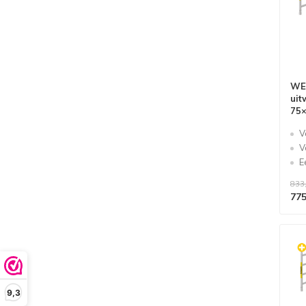
WE
uit
75×
V
V
E
833
775
9,3