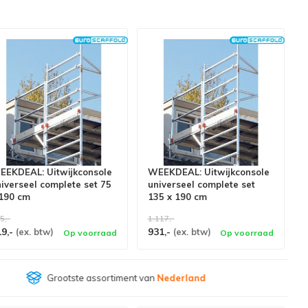
EEKDEAL: Uitwijkconsole
WEEKDEAL: Uitwijkconsole
iverseel complete set 75
universeel complete set
 190 cm
135 x 190 cm
5,-
1.117,-
19,-
931,-
(ex. btw)
(ex. btw)
Op voorraad
Op voorraad
Klantenbeoordeling
9,4/10