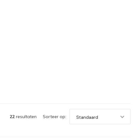
22
resultaten
Sorteer op:
Standaard