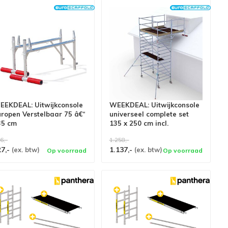
EEKDEAL: Uitwijkconsole
WEEKDEAL: Uitwijkconsole
ropen Verstelbaar 75 â€“
universeel complete set
35 cm
135 x 250 cm incl.
Lichtgewicht platformen
6,-
1.258,-
27,-
1.137,-
(ex. btw)
(ex. btw)
Op voorraad
Op voorraad