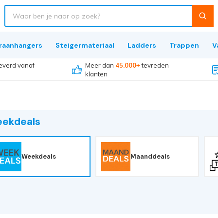
raanhangers
Steigermateriaal
Ladders
Trappen
V
everd vanaf
Meer dan
45.000+
tevreden
klanten
ekdeals
Weekdeals
Maanddeals