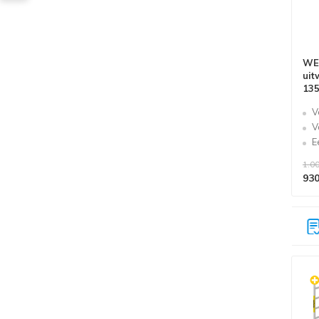
WE
uit
135
V
V
E
1.00
930
Alle producten voldoen aan
EN 1004/NEN 2484-norm