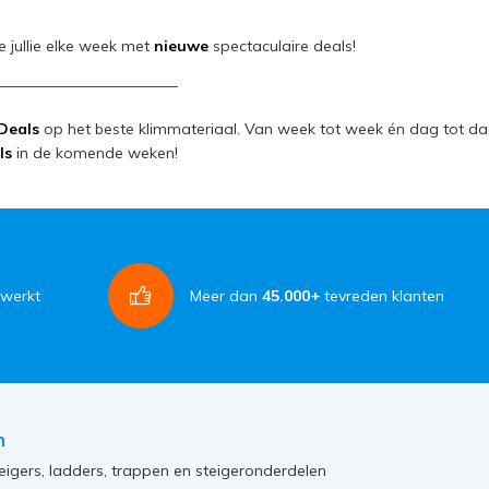
jullie elke week met
nieuwe
spectaculaire deals!
________________________
Deals
op het beste klimmateriaal. Van week tot week én dag tot da
ls
in de komende weken!
rwerkt
Meer dan
45.000+
tevreden klanten
n
eigers, ladders, trappen en steigeronderdelen