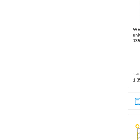
WEE
uni
135
vlo
1.46
1.3
Alle producten voldoen aan
EN 1004/NEN 2484-norm