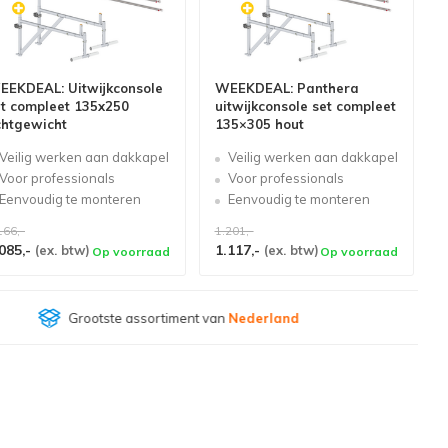
EEKDEAL: Uitwijkconsole
WEEKDEAL: Panthera
et compleet 135x250
uitwijkconsole set compleet
chtgewicht
135×305 hout
Veilig werken aan dakkapel
Veilig werken aan dakkapel
Voor professionals
Voor professionals
Eenvoudig te monteren
Eenvoudig te monteren
166,-
1.201,-
085,-
1.117,-
(ex. btw)
(ex. btw)
Op voorraad
Op voorraad
Klantenbeoordeling
9,4/10