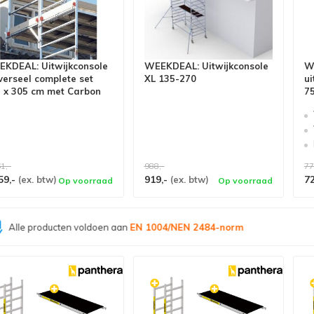
KDEAL: Uitwijkconsole
WEEKDEAL: Uitwijkconsole
W
verseel complete set
XL 135-270
ui
 x 305 cm met Carbon
7
er
1,-
988,-
77
59,-
919,-
7
(ex. btw)
(ex. btw)
Op voorraad
Op voorraad
Grootste assortiment van
Nederland