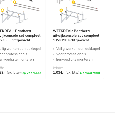
EKDEAL: Panthera
WEEKDEAL: Panthera
wijkconsole set compleet
uitwijkconsole set compleet
×305 lichtgewicht
135×190 lichtgewicht
eilig werken aan dakkapel
Veilig werken aan dakkapel
oor professionals
Voor professionals
envoudig te monteren
Eenvoudig te monteren
8,-
1.111,-
89,-
1.034,-
(ex. btw)
(ex. btw)
Op voorraad
Op voorraad