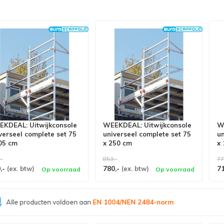
KDEAL: Uitwijkconsole
WEEKDEAL: Uitwijkconsole
W
verseel complete set 75
universeel complete set 75
un
05 cm
x 250 cm
x
,-
853,-
77
,-
780,-
7
(ex. btw)
(ex. btw)
Op voorraad
Op voorraad
Grootste assortiment van
Nederland