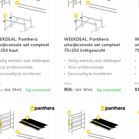
EKDEAL: Panthera
WEEKDEAL: Panthera
W
wijkconsole set compleet
uitwijkconsole set compleet
ui
250 hout
75×250 lichtgewicht
7
eilig werken aan dakkapel
Veilig werken aan dakkapel
oor professionals
Voor professionals
envoudig te monteren
Eenvoudig te monteren
,-
922,-
87
,-
858,-
8
(ex. btw)
(ex. btw)
Op voorraad
Op voorraad