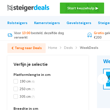
Start keuzehulp ▶
Rolsteigers
Kamersteigers
Gevelsteigers
Steige
Voor
13:00
besteld, dezelfde dag
Gratis
gel
verwerkt
€200
Home
Deals
WeekDeals
Terug naar Deals
We
Verfijn je selectie
Platformlengte in cm
190 cm
(6)
250 cm
(7)
305 cm
(7)
Breedte in cm