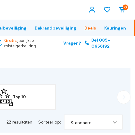
0
albeveiliging
Dakrandbeveiliging
Deals
Keuringen
Bel 085-
Gratis
jaarlijkse
Vragen?
rolsteigerkeuring
0656192
Top 10
22
resultaten
Sorteer op:
Standaard