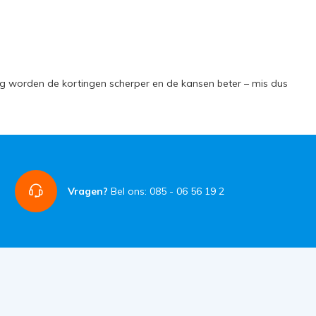
g worden de kortingen scherper en de kansen beter – mis dus
Vragen?
Bel ons: 085 - 06 56 19 2