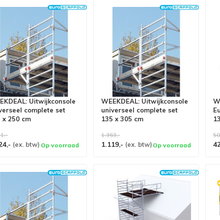
KDEAL: Uitwijkconsole
WEEKDEAL: Uitwijkconsole
W
verseel complete set
universeel complete set
Eu
 x 250 cm
135 x 305 cm
1
1,-
1.363,-
50
24,-
1.119,-
4
(ex. btw)
(ex. btw)
Op voorraad
Op voorraad