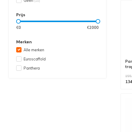
Geen
(18)
Prijs
€
0
€
2000
Merken
Alle merken
Euroscaffold
Pan
tra
Panthera
155
134