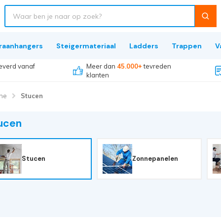
raanhangers
Steigermateriaal
Ladders
Trappen
V
everd vanaf
Meer dan
45.000+
tevreden
klanten
che
Stucen
ucen
Stucen
Zonnepanelen