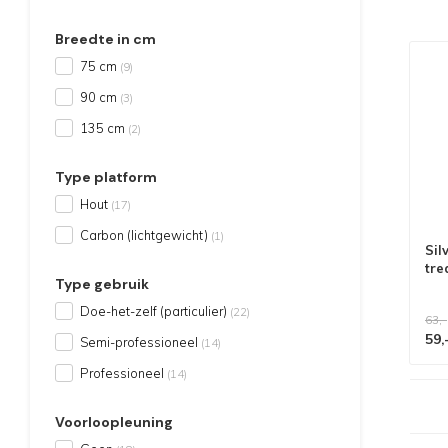
Breedte in cm
75 cm
(9)
90 cm
(3)
135 cm
(2)
Type platform
Hout
(17)
Carbon (lichtgewicht)
(1)
Sil
tre
Type gebruik
Doe-het-zelf (particulier)
(22)
63,-
59,
Semi-professioneel
(14)
Professioneel
(14)
Alle producten voldoen aan
EN 1004/NEN 2484-norm
Voorloopleuning