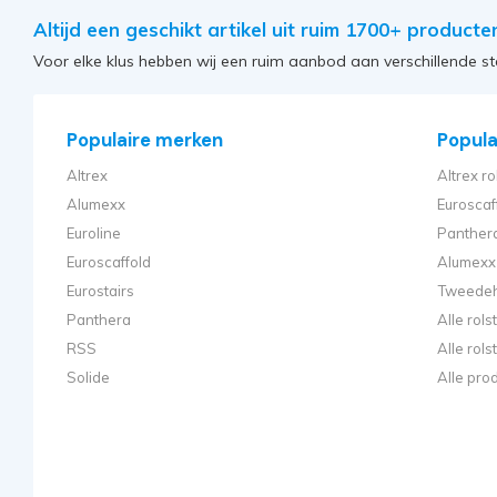
Altijd een geschikt artikel uit ruim 1700+ producte
Voor elke klus hebben wij een ruim aanbod aan verschillende st
Populaire merken
Populai
Altrex
Altrex ro
Alumexx
Euroscaf
Euroline
Panthera
Euroscaffold
Alumexx 
Eurostairs
Tweedeh
Panthera
Alle rol
RSS
Alle rol
Solide
Alle pro