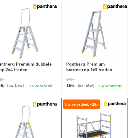
anthera Premium dubbele
Panthera Premium
ap 2x4 treden
bordestrap 1x3 treden
8,-
178,-
59,-
166,-
(ex. btw)
(ex. btw)
Op voorraad
Op voorraad
Uw voordeel: -26,-