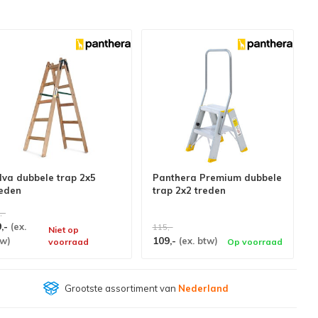
lva dubbele trap 2x5
Panthera Premium dubbele
reden
trap 2x2 treden
,-
9,-
(ex.
115,-
Niet op
109,-
tw)
(ex. btw)
voorraad
Op voorraad
Klantenbeoordeling
9,4/10