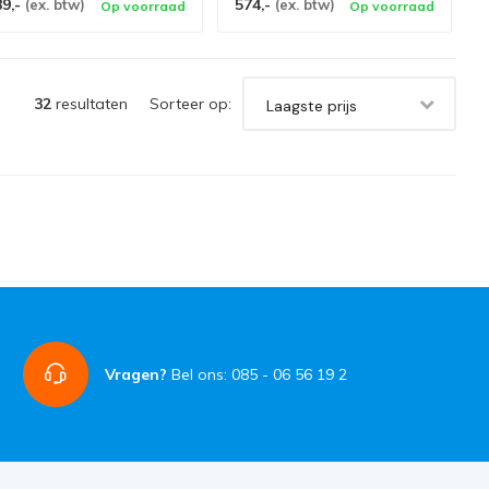
89,-
574,-
(ex. btw)
(ex. btw)
Op voorraad
Op voorraad
32
resultaten
Sorteer op:
Laagste prijs
Vragen?
Bel ons: 085 - 06 56 19 2