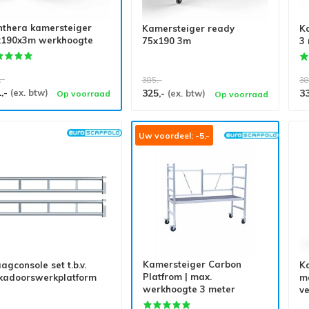
nthera kamersteiger
Kamersteiger ready
K
x190x3m werkhoogte
75x190 3m
3 
,-
385,-
38
1,-
(ex. btw)
325,-
3
(ex. btw)
Op voorraad
Op voorraad
Uw voordeel: -5,-
Kamersteiger Carbon
agconsole set t.b.v.
Ka
Platfrom | max.
kadoorswerkplatform
m
werkhoogte 3 meter
v