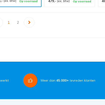
4,-
(ex. btw)
479,-
4
(ex. btw)
Op voorraad
Op voorraad
1
2
rwerkt
Meer dan
45.000+
tevreden klanten