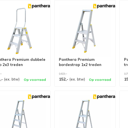
thera Premium dubbele
Panthera Premium
P
p 2x3 treden
bordestrap 1x2 treden
tr
,-
163,-
17
,-
152,-
1
(ex. btw)
(ex. btw)
Op voorraad
Op voorraad