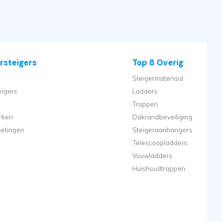
rsteigers
Top 8 Overig
Steigermateriaal
eigers
Ladders
Trappen
rken
Dakrandbeveiliging
metingen
Steigeraanhangers
Telescoopladders
Vouwladders
Huishoudtrappen