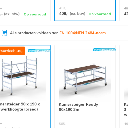
413,-
,-
49
408,-
,-
(ex. btw)
4
(ex. btw)
Op voorraad
Op voorraad
Grootste assortiment van
Nederland
oordeel: -46,-
ersteiger 90 x 190 x
Kamersteiger Ready
K
 werkhoogte (breed)
90x190 3m
3 
w
,-
565,-
49