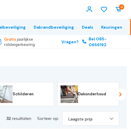
0
albeveiliging
Dakrandbeveiliging
Deals
Keuringen
Bel 085-
Gratis
jaarlijkse
Vragen?
rolsteigerkeuring
0656192
Schilderen
Dakonderhoud
32
resultaten
Sorteer op:
Laagste prijs