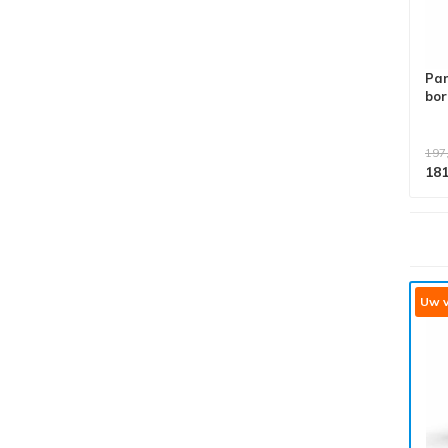
Pa
bor
197
181
Alle producten voldoen aan
EN 1004/NEN 2484-norm
Uw v