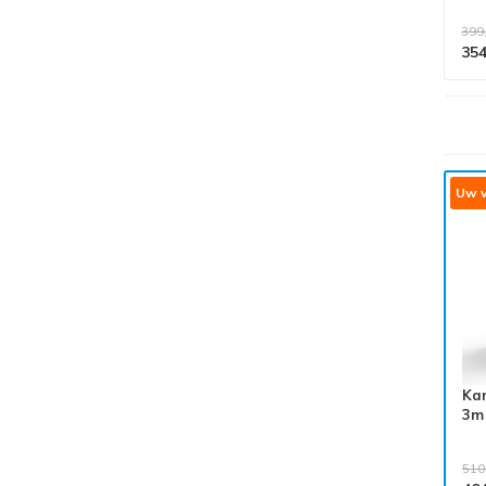
399
354
Alle producten voldoen aan
EN 1004/NEN 2484-norm
Uw v
Kam
3m
510