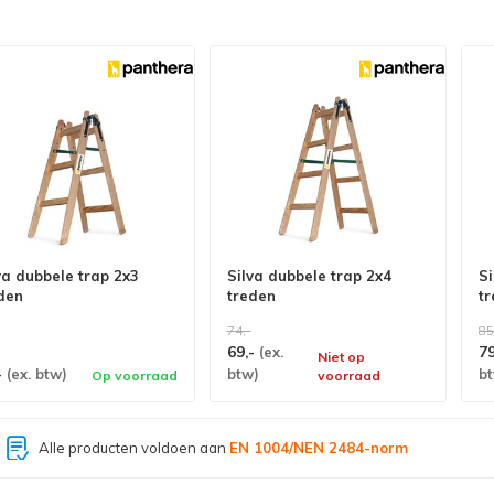
va dubbele trap 2x3
Silva dubbele trap 2x4
Si
den
treden
t
74,-
85
69,-
7
(ex.
Niet op
-
(ex. btw)
btw)
b
Op voorraad
voorraad
Grootste assortiment van
Nederland