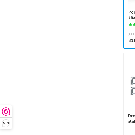
Pa
75
355
31
Dra
stu
9,3