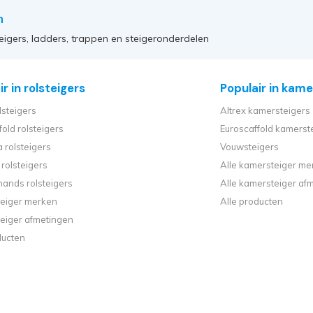
n
eigers, ladders, trappen en steigeronderdelen
r in rolsteigers
Populair in kame
lsteigers
Altrex kamersteigers
fold rolsteigers
Euroscaffold kamerst
 rolsteigers
Vouwsteigers
rolsteigers
Alle kamersteiger me
ands rolsteigers
Alle kamersteiger af
steiger merken
Alle producten
steiger afmetingen
ducten