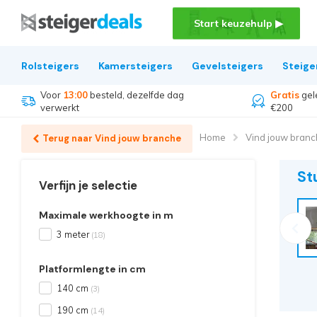
Start keuzehulp ▶
Rolsteigers
Kamersteigers
Gevelsteigers
Steige
Voor
13:00
besteld, dezelfde dag
Gratis
gel
verwerkt
€200
Home
Vind jouw bran
Terug naar Vind jouw branche
St
Verfijn je selectie
Maximale werkhoogte in m
3 meter
(18)
Platformlengte in cm
140 cm
(3)
190 cm
(14)