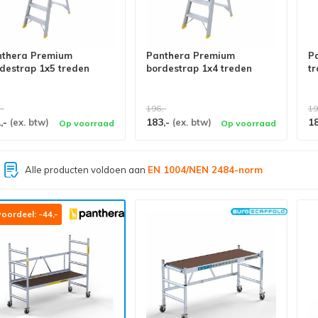
nthera Premium
Panthera Premium
P
destrap 1x5 treden
bordestrap 1x4 treden
tr
,-
196,-
19
,-
183,-
1
(ex. btw)
(ex. btw)
Op voorraad
Op voorraad
Grootste assortiment van
Nederland
oordeel: -44,-