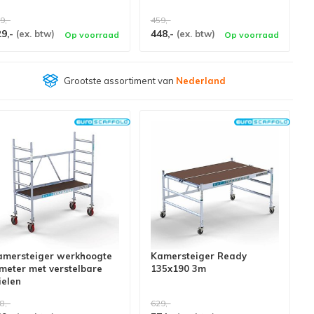
9,-
459,-
29,-
448,-
(ex. btw)
(ex. btw)
Op voorraad
Op voorraad
Klantenbeoordeling
9,4/10
amersteiger werkhoogte
Kamersteiger Ready
meter met verstelbare
135x190 3m
ielen
8,-
629,-