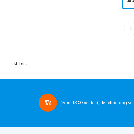
46
Test Test
Voor
13:00
besteld, dezelfde dag ve