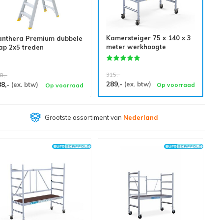
Kamersteiger 75 x 140 x 3
anthera Premium dubbele
meter werkhoogte
ap 2x5 treden
315,-
8,-
289,-
88,-
(ex. btw)
(ex. btw)
Op voorraad
Op voorraad
Klantenbeoordeling
9,4/10