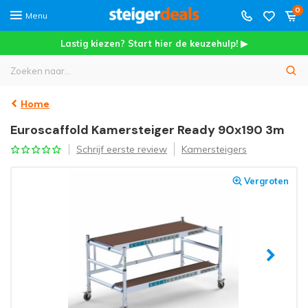
0
Menu
Lastig kiezen? Start hier de keuzehulp! ▶
Home
Euroscaffold Kamersteiger Ready 90x190 3m
Schrijf eerste review
Kamersteigers
Vergroten