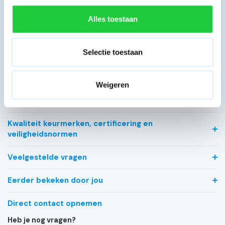
Voorloopleuning
Geen
Alles toestaan
Doe-het-zelf
Type gebruik
(particulier)
Selectie toestaan
Bekijk alle specificaties
Weigeren
Meest behulpzame reviews
Kwaliteit keurmerken, certificering en
veiligheidsnormen
Veelgestelde vragen
Eerder bekeken door jou
Direct contact opnemen
Heb je nog vragen?