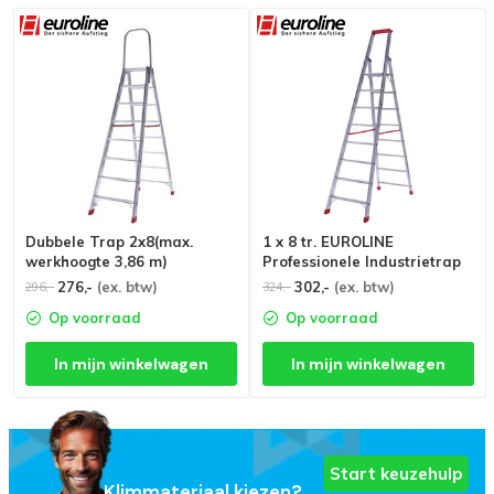
Dubbele Trap 2x8(max.
1 x 8 tr. EUROLINE
werkhoogte 3,86 m)
Professionele Industrietrap
276,-
(ex. btw)
302,-
(ex. btw)
296,-
324,-
Op voorraad
Op voorraad
In mijn winkelwagen
In mijn winkelwagen
Start keuzehulp
Klimmateriaal kiezen?