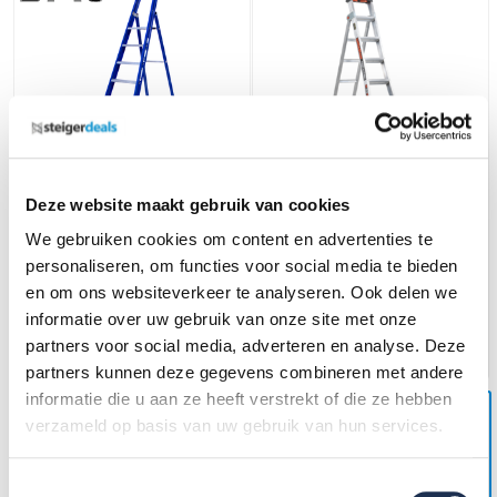
1 x 8 incl. platform
King Kombo 3in1 8+4
Deze website maakt gebruik van cookies
Industriële trap enkel Blue
We gebruiken cookies om content en advertenties te
type Hercules
personaliseren, om functies voor social media te bieden
461,-
(ex. btw)
461,-
(ex. btw)
495,-
495,-
en om ons websiteverkeer te analyseren. Ook delen we
Op voorraad
Op voorraad
informatie over uw gebruik van onze site met onze
In mijn winkelwagen
In mijn winkelwagen
partners voor social media, adverteren en analyse. Deze
partners kunnen deze gegevens combineren met andere
informatie die u aan ze heeft verstrekt of die ze hebben
verzameld op basis van uw gebruik van hun services.
Uw voordeel: -19,-
Toestemmingsselectie