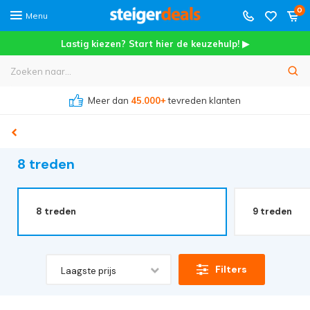
0
Menu
Lastig kiezen? Start hier de keuzehulp! ▶
Meer dan
45.000+
tevreden klanten
8 treden
8 treden
9 treden
Filters
Laagste prijs