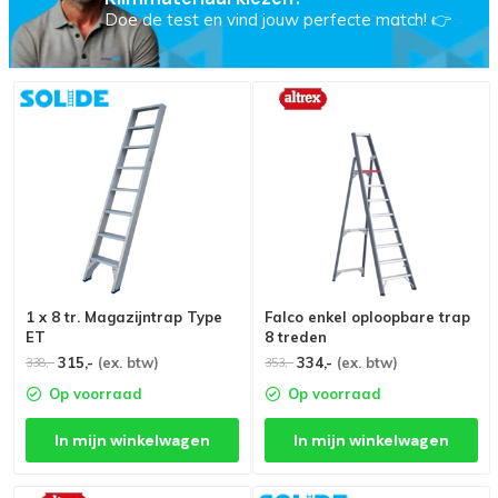
Doe de test en vind jouw perfecte match! 👉
1 x 8 tr. Magazijntrap Type
Falco enkel oploopbare trap
ET
8 treden
315,-
(ex. btw)
334,-
(ex. btw)
338,-
353,-
Op voorraad
Op voorraad
In mijn winkelwagen
In mijn winkelwagen