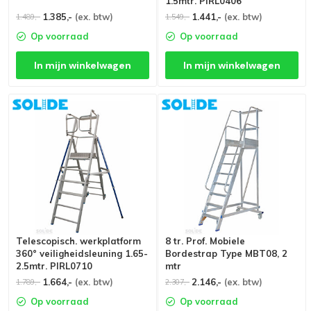
1.5mtr. PIRL0406
1.385,-
(ex. btw)
1.441,-
(ex. btw)
1.489,-
1.549,-
Op voorraad
Op voorraad
In mijn winkelwagen
In mijn winkelwagen
Telescopisch. werkplatform
8 tr. Prof. Mobiele
360° veiligheidsleuning 1.65-
Bordestrap Type MBT08, 2
2.5mtr. PIRL0710
mtr
1.664,-
(ex. btw)
2.146,-
(ex. btw)
1.789,-
2.307,-
Op voorraad
Op voorraad