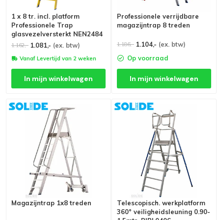
1 x 8 tr. incl. platform
Professionele verrijdbare
Professionele Trap
magazijntrap 8 treden
glasvezelversterkt NEN2484
1.104,-
(ex. btw)
1.186,-
1.081,-
(ex. btw)
1.162,-
Op voorraad
Vanaf Levertijd van 2 weken
In mijn winkelwagen
In mijn winkelwagen
Magazijntrap 1x8 treden
Telescopisch. werkplatform
360° veiligheidsleuning 0.90-