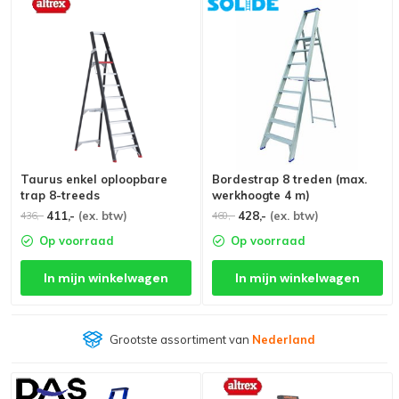
Taurus enkel oploopbare
Bordestrap 8 treden (max.
trap 8-treeds
werkhoogte 4 m)
411,-
(ex. btw)
428,-
(ex. btw)
436,-
460,-
Op voorraad
Op voorraad
In mijn winkelwagen
In mijn winkelwagen
Grootste assortiment van
Nederland