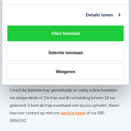
2x3
0.70
2.70
4.9
Details tonen
2x4
0.95
2.95
6.3
2x5
1.18
3.18
7,6
Alles toestaan
2x6
1.41
3.41
8,6
* ph = platformhoogte / wh = werkhoogte
Selectie toestaan
Weigeren
Eenvoudig bestellen
U kunt de dubbele trap gemakkelijk en veilig online bestellen
via steigerdeals.nl. De trap wordt na betaling binnen 24 uur
geleverd. U kunt de trap eventueel ook bij ons ophalen. Neem
hiervoor contact op met ons
service team
of via 085-
0656192.