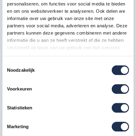
* Aantal treden op de afbeelding kan afwijken van dit artikel.
personaliseren, om functies voor social media te bieden
en om ons websiteverkeer te analyseren. Ook delen we
informatie over uw gebruik van onze site met onze
partners voor social media, adverteren en analyse. Deze
Extra informatie
partners kunnen deze gegevens combineren met andere
informatie die u aan ze heeft verstrekt of die ze hebben
10 jaar garantie
verzameld op basis van uw gebruik van hun services.
Gratis verzending in Nederland & België
Voldoet aan de Warenwet EN 131 norm
Toestemmingsselectie
Robuuste scharnierverbinding
Noodzakelijk
Alle treden zijn gesport met een diepte van 80 mm
Voorzien van premium voeten met groot oppervlak
Voorkeuren
voor grote stabiliteit
Statistieken
Uitvoeringen
Marketing
Type
Ph.*
Wh.*
Gewicht