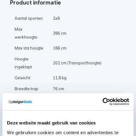
Product informatie
Aantal sporten
2x8
Max
386 cm
werkhoogte
Max sta hoogte
186 cm
Hoogte
202 cm (Transporthoogte)
ingeklapt
Gewicht
11,8 kg
Breedte trap
76 cm
Platformhoogte
186 cm
Certificering
Warenwet EN 131 norm, EK 5/AK
Bij professioneel gebruik
een
Deze website maakt gebruik van cookies
Let op:
beugel verplicht
We gebruiken cookies om content en advertenties te