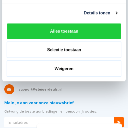
Over Steigerdeals
Details tonen
Wil je ons volgen?
Alles toestaan
Selectie toestaan
Heb je ons nodig?
Showroom: Molenwerf 58
1911 DB, Uitgeest
Weigeren
085 - 06 56 19 2
support@steigerdeals.nl
Meld je aan voor onze nieuwsbrief
Ontvang de beste aanbiedingen en persoonlijk advies.