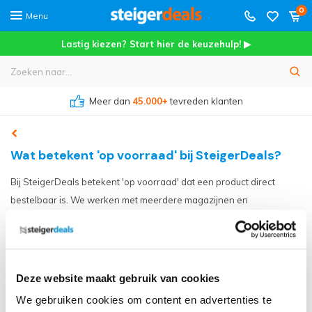
0
Menu
Lastig kiezen? Start hier de keuzehulp! ▶
Meer dan
45.000+
tevreden klanten
Wat betekent 'op voorraad' bij SteigerDeals?
Bij SteigerDeals betekent 'op voorraad' dat een product direct
bestelbaar is. We werken met meerdere magazijnen en
leveranciers, dus een product hoeft niet per se in ons eigen
magazijn in Uitgeest te liggen om snel geleverd te worden. Staat
een product op voorraad? Dan zorgen wij dat het zo snel mogelijk bij
je is.
Deze website maakt gebruik van cookies
We gebruiken cookies om content en advertenties te