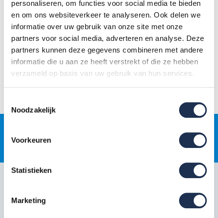
personaliseren, om functies voor social media te bieden
Voor producten die op maat worden gemaakt geldt dat 'op
en om ons websiteverkeer te analyseren. Ook delen we
voorraad' betekent dat je het product kunt bestellen en de productie
informatie over uw gebruik van onze site met onze
direct wordt opgestart. De levertijd kan in dat geval iets langer zijn.
partners voor social media, adverteren en analyse. Deze
partners kunnen deze gegevens combineren met andere
informatie die u aan ze heeft verstrekt of die ze hebben
Twijfel je over de levertijd van een specifiek product? Neem contact
verzameld op basis van uw gebruik van hun services.
op via
085-0656192
(gratis, ma–vr 08:00–17:00) of
support@steigerdeals.nl
.
Toestemmingsselectie
Noodzakelijk
Gratis
jaarlijkse rolsteigerkeuring
Voorkeuren
Statistieken
Klantenservice
Snel regelen in je account
Marketing
Hulp en inspiratie