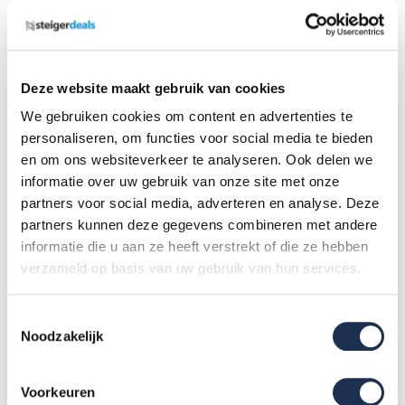
Deze website maakt gebruik van cookies
We gebruiken cookies om content en advertenties te
personaliseren, om functies voor social media te bieden
en om ons websiteverkeer te analyseren. Ook delen we
informatie over uw gebruik van onze site met onze
partners voor social media, adverteren en analyse. Deze
Altrex All Round driedelige
partners kunnen deze gegevens combineren met andere
ladder ongecoat 3x12
informatie die u aan ze heeft verstrekt of die ze hebben
treden
verzameld op basis van uw gebruik van hun services.
435,-
(ex. btw)
448,-
Op voorraad
Toestemmingsselectie
In mijn winkelwagen
Noodzakelijk
Voorkeuren