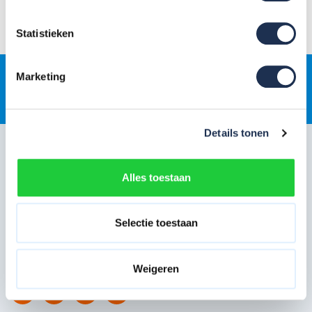
Filters
Laagste prijs
Statistieken
Marketing
Gratis
jaarlijkse rolsteigerkeuring
Details tonen
Klantenservice
Snel regelen in je account
Alles toestaan
Hulp en inspiratie
Selectie toestaan
Over Steigerdeals
Wil je ons volgen?
Weigeren