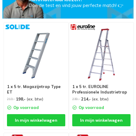
Doe de test en vind jouw perfecte match! 👉
1 x 5 tr. Magazijntrap Type
1 x 5 tr. EUROLINE
ET
Professionele Industrietrap
198,-
(ex. btw)
214,-
(ex. btw)
213,-
230,-
Op voorraad
Op voorraad
In mijn winkelwagen
In mijn winkelwagen