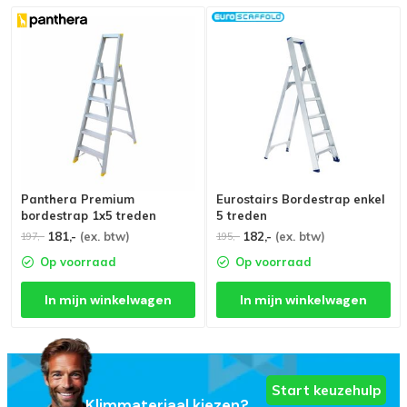
Panthera Premium
Eurostairs Bordestrap enkel
bordestrap 1x5 treden
5 treden
181,-
(ex. btw)
182,-
(ex. btw)
197,-
195,-
Op voorraad
Op voorraad
In mijn winkelwagen
In mijn winkelwagen
Start keuzehulp
Klimmateriaal kiezen?