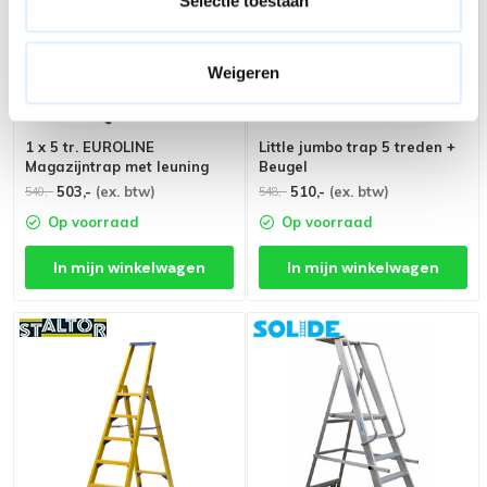
Selectie toestaan
Weigeren
1 x 5 tr. EUROLINE
Little jumbo trap 5 treden +
Magazijntrap met leuning
Beugel
503,-
(ex. btw)
510,-
(ex. btw)
540,-
548,-
Op voorraad
Op voorraad
In mijn winkelwagen
In mijn winkelwagen