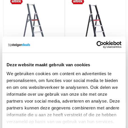
Falco enkel oploopbare trap
5 treden
Taurus enkel oploopbare
Deze website maakt gebruik van cookies
trap 5-treeds
We gebruiken cookies om content en advertenties te
228,-
(ex. btw)
285,-
(ex. btw)
233,-
310,-
personaliseren, om functies voor social media te bieden
Op voorraad
Op voorraad
en om ons websiteverkeer te analyseren. Ook delen we
informatie over uw gebruik van onze site met onze
In mijn winkelwagen
In mijn winkelwagen
partners voor social media, adverteren en analyse. Deze
partners kunnen deze gegevens combineren met andere
Grootste assortiment van
Nederland
informatie die u aan ze heeft verstrekt of die ze hebben
verzameld op basis van uw gebruik van hun services.