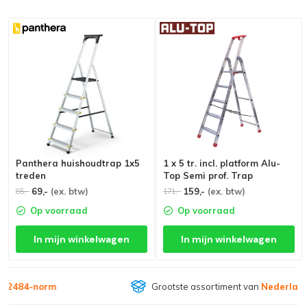
Panthera huishoudtrap 1x5
1 x 5 tr. incl. platform Alu-
treden
Top Semi prof. Trap
69,-
(ex. btw)
159,-
(ex. btw)
85,-
171,-
Op voorraad
Op voorraad
In mijn winkelwagen
In mijn winkelwagen
Grootste assortiment van
Nederland