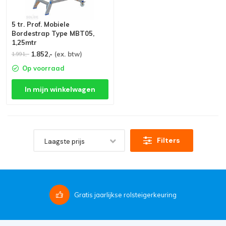
5 tr. Prof. Mobiele
Bordestrap Type MBT05,
1,25mtr
1.852,-
(ex. btw)
1.991,-
Op voorraad
In mijn winkelwagen
Filters
Laagste prijs
Gratis
jaarlijkse rolsteigerkeuring