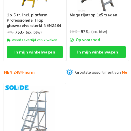
1 x 5 tr. incl. platform
Magazijntrap 1x5 treden
Professionele Trap
glasvezelversterkt NEN2484
976,-
(ex. btw)
1.049,-
753,-
(ex. btw)
809,-
Op voorraad
Vanaf Levertijd van 2 weken
In mijn winkelwagen
In mijn winkelwagen
Grootste assortiment van
Nederland