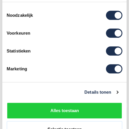
Toestemmingsselectie
Uw voordeel: -31,-
Noodzakelijk
Voorkeuren
Statistieken
1 x 5 incl.platform Industriële
Bordestrap 5 treden (max.
trap enkel Blue type
werkhoogte 3,25 m)
Hercules
Marketing
292,-
(ex. btw)
323,-
307,-
(ex. btw)
330,-
Op voorraad
Op voorraad
Details tonen
In mijn winkelwagen
In mijn winkelwagen
Alles toestaan