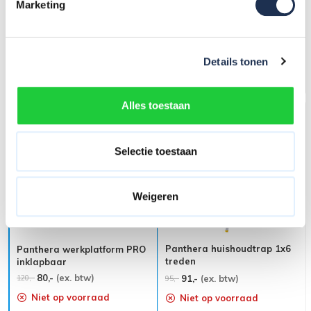
Marketing
dubbel 2x6 treden
treden
76,-
(ex. btw)
79,-
(ex. btw)
94,-
85,-
Niet op voorraad
Niet op voorraad
Details tonen
In mijn winkelwagen
In mijn winkelwagen
Alles toestaan
Uw voordeel: -40,-
Selectie toestaan
Weigeren
Panthera huishoudtrap 1x6
Panthera werkplatform PRO
treden
inklapbaar
80,-
(ex. btw)
120,-
91,-
(ex. btw)
95,-
Niet op voorraad
Niet op voorraad