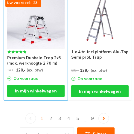
Uw voordeel: -23,-
1 x 4 tr. incl.platform Alu-Top
Semi prof. Trap
Premium Dubbele Trap 2x3
(max. werkhoogte 2,70 m)
120,-
(ex. btw)
143,-
129,-
(ex. btw)
138,-
Op voorraad
Op voorraad
In mijn winkelwagen
In mijn winkelwagen
1
2
3
4
5
9
...