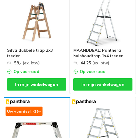
Silva dubbele trap 2x3
MAANDDEAL: Panthera
treden
huishoudtrap 1x4 treden
59,-
(ex. btw)
44,25
(ex. btw)
63,-
59,-
Op voorraad
Op voorraad
In mijn winkelwagen
In mijn winkelwagen
Uw voordeel: -39,-