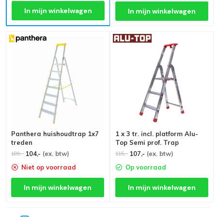
In mijn winkelwagen
In mijn winkelwagen
Panthera huishoudtrap 1x7
1 x 3 tr. incl. platform Alu-
treden
Top Semi prof. Trap
104,-
(ex. btw)
107,-
(ex. btw)
109,-
115,-
Niet op voorraad
Op voorraad
In mijn winkelwagen
In mijn winkelwagen