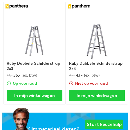
Ruby Dubbele Schilderstrap
Ruby Dubbele Schilderstrap
2x3
2x4
35,-
(ex. btw)
43,-
(ex. btw)
41,-
48,-
Op voorraad
Niet op voorraad
In mijn winkelwagen
In mijn winkelwagen
Start keuzehulp
Klimmateriaal kiezen?