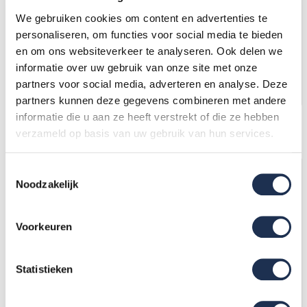
Silva dubbele trap 2x4
Panthera huishoudtrap 1x5
We gebruiken cookies om content en advertenties te
treden
treden
personaliseren, om functies voor social media te bieden
69,-
(ex. btw)
69,-
(ex. btw)
74,-
85,-
en om ons websiteverkeer te analyseren. Ook delen we
Niet op voorraad
Op voorraad
informatie over uw gebruik van onze site met onze
partners voor social media, adverteren en analyse. Deze
In mijn winkelwagen
In mijn winkelwagen
partners kunnen deze gegevens combineren met andere
informatie die u aan ze heeft verstrekt of die ze hebben
Alle producten voldoen aan
EN 1004/NEN 2484-norm
verzameld op basis van uw gebruik van hun services.
Toestemmingsselectie
Noodzakelijk
Voorkeuren
Statistieken
Panthera huishoudtrap
Silva dubbele trap 2x5