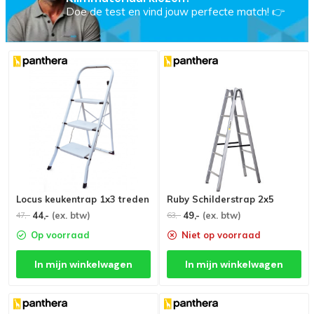
Doe de test en vind jouw perfecte match! 👉
Locus keukentrap 1x3 treden
Ruby Schilderstrap 2x5
44,-
(ex. btw)
49,-
(ex. btw)
47,-
63,-
Op voorraad
Niet op voorraad
In mijn winkelwagen
In mijn winkelwagen