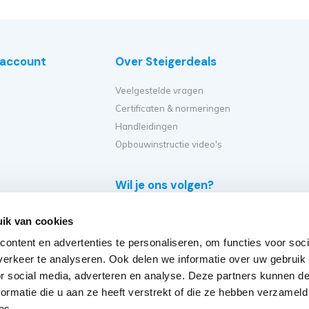
e account
Over Steigerdeals
Veelgestelde vragen
Certificaten & normeringen
Handleidingen
Opbouwinstructie video's
Wil je ons volgen?
e
ik van cookies
eiger?
ontent en advertenties te personaliseren, om functies voor soci
et ik kopen?
erkeer te analyseren. Ook delen we informatie over uw gebruik
er op?
or social media, adverteren en analyse. Deze partners kunnen 
eiger verplaatsen?
ormatie die u aan ze heeft verstrekt of die ze hebben verzameld
steigers
es.