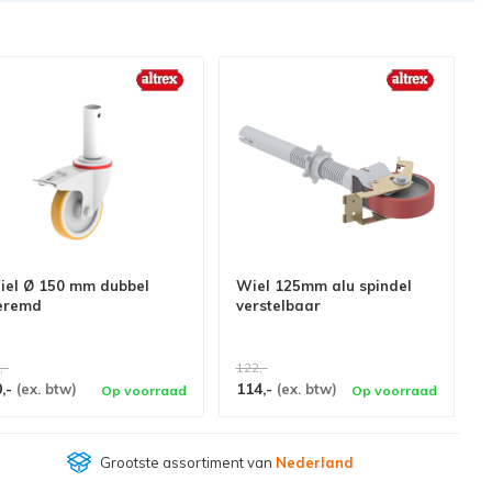
iel Ø 150 mm dubbel
Wiel 125mm alu spindel
eremd
verstelbaar
,-
122,-
0,-
114,-
(ex. btw)
(ex. btw)
Op voorraad
Op voorraad
Klantenbeoordeling
9,4/10