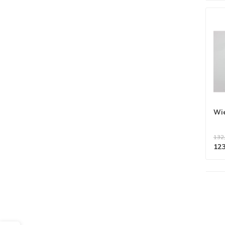
Wie
132
123