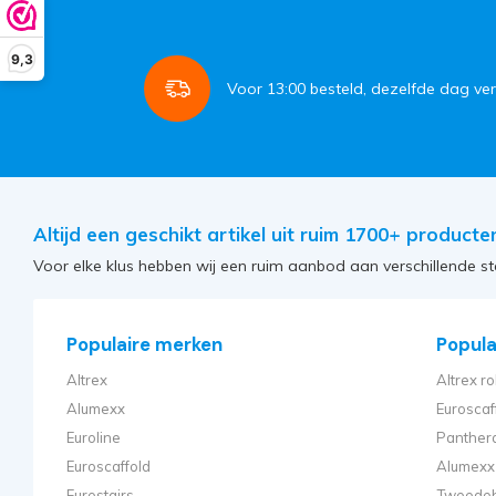
9,3
Voor
13:00
besteld, dezelfde dag ve
Altijd een geschikt artikel uit ruim 1700+ producte
Voor elke klus hebben wij een ruim aanbod aan verschillende st
Populaire merken
Populai
Altrex
Altrex ro
Alumexx
Euroscaf
Euroline
Panthera
Euroscaffold
Alumexx 
Eurostairs
Tweedeh