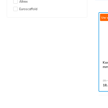
Altrex
Euroscaffold
Uw v
Ka
m
28,-
18,
Alle producten voldoen aan
EN 1004/NEN 2484-norm