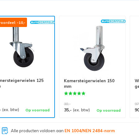
oordeel: -10,-
mersteigerwielen 125
Kamersteigerwielen 150
W
m
mm
g
38,-
97
-
(ex. btw)
35,-
9
(ex. btw)
Op voorraad
Op voorraad
Grootste assortiment van
Nederland