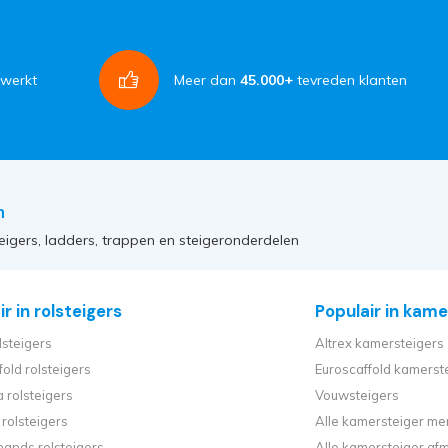
rwerkt
Meer dan
45.000+
tevreden klanten
n
eigers, ladders, trappen en steigeronderdelen
r in rolsteigers
Populair in kame
lsteigers
Altrex kamersteigers
fold rolsteigers
Euroscaffold kamerst
 rolsteigers
Vouwsteigers
rolsteigers
Alle kamersteiger me
ands rolsteigers
Alle kamersteiger af