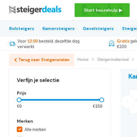
Start keuzehulp ▶
Rolsteigers
Kamersteigers
Gevelsteigers
Steige
Voor
13:00
besteld, dezelfde dag
Gratis
gel
verwerkt
€200
Home
Steigermateriaal
Terug naar Steigerwielen
Ka
Verfijn je selectie
Prijs
€
0
€
150
Merken
Alle merken