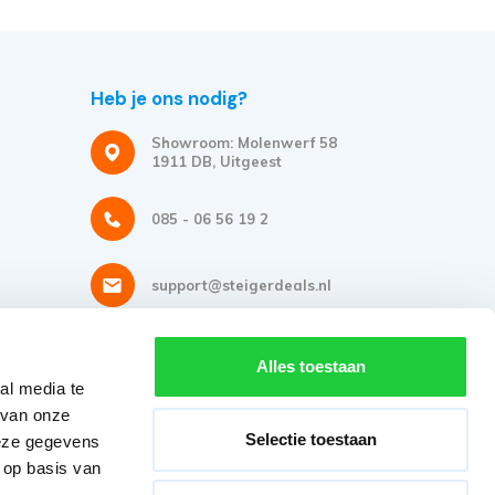
Heb je ons nodig?
Showroom: Molenwerf 58
1911 DB, Uitgeest
085 - 06 56 19 2
support@steigerdeals.nl
Meld je aan voor onze nieuwsbrief
Alles toestaan
al media te
Ontvang de beste aanbiedingen en persoonlijk advies.
 van onze
Selectie toestaan
deze gegevens
 op basis van