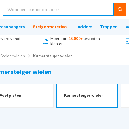
raanhangers
Steigermateriaal
Ladders
Trappen
V
everd vanaf
Meer dan
45.000+
tevreden
klanten
Steigerwielen
Kamersteiger wielen
mersteiger wielen
Voetplaten
Kamersteiger wielen