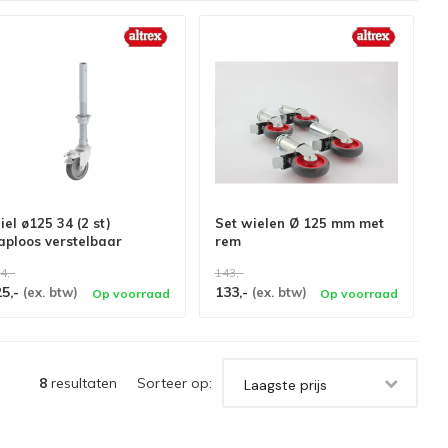
el ø125 34 (2 st)
Set wielen Ø 125 mm met
aploos verstelbaar
rem
4,-
143,-
25,-
133,-
(ex. btw)
(ex. btw)
Op voorraad
Op voorraad
8
resultaten
Sorteer op:
Laagste prijs