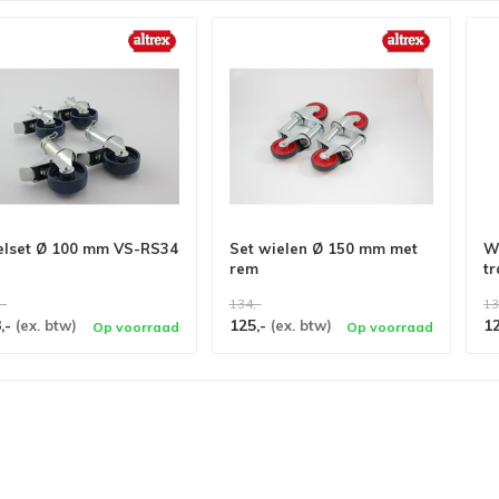
lset Ø 100 mm VS-RS34
Set wielen Ø 150 mm met
Wi
rem
tr
,-
134,-
13
,-
125,-
1
(ex. btw)
(ex. btw)
Op voorraad
Op voorraad