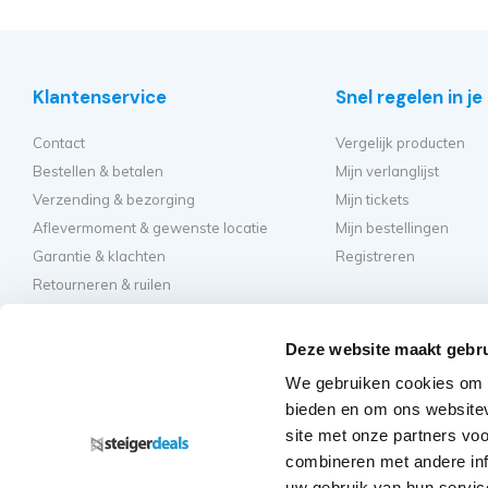
Klantenservice
Snel regelen in j
Contact
Vergelijk producten
Bestellen & betalen
Mijn verlanglijst
Verzending & bezorging
Mijn tickets
Aflevermoment & gewenste locatie
Mijn bestellingen
Garantie & klachten
Registreren
Retourneren & ruilen
Algemene voorwaarden
Hulp en inspirati
Privacy
Deze website maakt gebru
Hoe kies ik de beste st
We gebruiken cookies om c
Welke kamersteiger mo
bieden en om ons websitev
Hoe bouw ik mijn steig
site met onze partners vo
Hoe moet ik mijn rolst
combineren met andere inf
Veelgestelde vragen - 
uw gebruik van hun servic