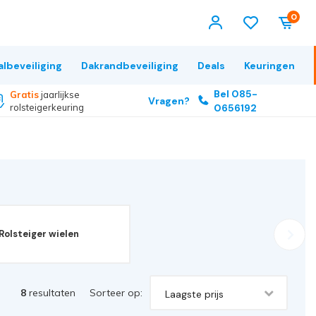
0
albeveiliging
Dakrandbeveiliging
Deals
Keuringen
Bel 085-
Gratis
jaarlijkse
Vragen?
rolsteigerkeuring
0656192
Rolsteiger wielen
8
resultaten
Sorteer op:
Laagste prijs