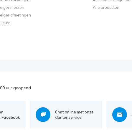
steiger merken
Alle producten
steiger afmetingen
ducten
7:00 uur geopend
en
Chat
online met onze
a
Facebook
klantenservice