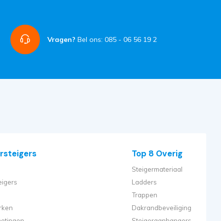
Vragen?
Bel ons: 085 - 06 56 19 2
rsteigers
Top 8 Overig
Steigermateriaal
eigers
Ladders
Trappen
rken
Dakrandbeveiliging
metingen
Steigeraanhangers