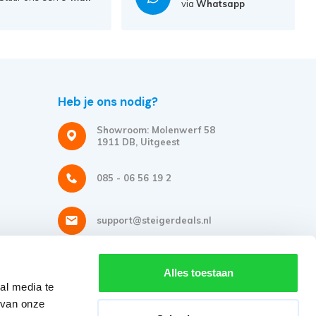
via
Whatsapp
Heb je ons nodig?
Showroom: Molenwerf 58
1911 DB, Uitgeest
085 - 06 56 19 2
support@steigerdeals.nl
Meld je aan voor onze nieuwsbrief
Alles toestaan
al media te
Ontvang de beste aanbiedingen en persoonlijk advies.
 van onze