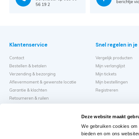
berichtje vi
56 19 2
Klantenservice
Snel regelen in j
Contact
Vergelijk producten
Bestellen & betalen
Mijn verlanglijst
Verzending & bezorging
Mijn tickets
Aflevermoment & gewenste locatie
Mijn bestellingen
Garantie & klachten
Registreren
Retourneren & ruilen
Algemene voorwaarden
Hulp en inspirati
Privacy
Deze website maakt gebru
Hoe kies ik de beste st
We gebruiken cookies om c
Welke kamersteiger mo
bieden en om ons websitev
Hoe bouw ik mijn steig