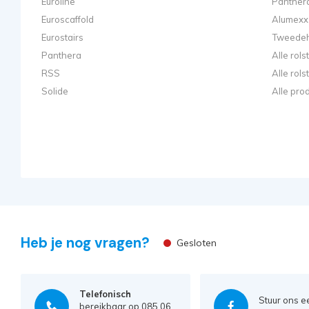
Euroline
Panthera
Euroscaffold
Alumexx 
Eurostairs
Tweedeh
Panthera
Alle rol
RSS
Alle rol
Solide
Alle pro
Heb je nog vragen?
Gesloten
Telefonisch
Stuur ons e
bereikbaar op 085 06