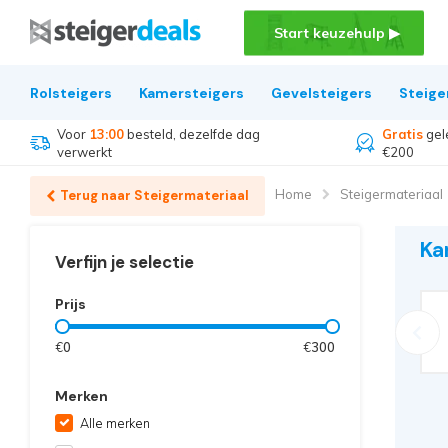
Start keuzehulp ▶
Rolsteigers
Kamersteigers
Gevelsteigers
Steige
Voor
13:00
besteld, dezelfde dag
Gratis
gel
verwerkt
€200
Home
Steigermateriaal
Terug naar Steigermateriaal
Ka
Verfijn je selectie
Prijs
€
0
€
300
Merken
Alle merken