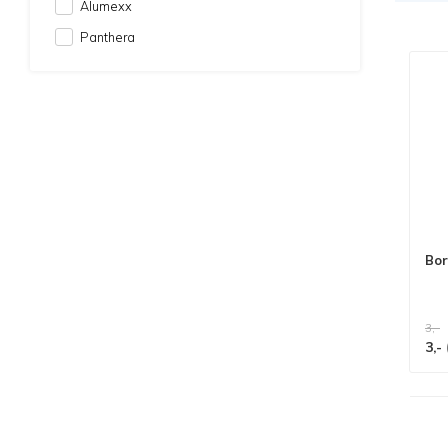
Alumexx
Panthera
Bor
3,-
3,-