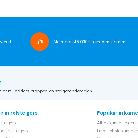
rwerkt
Meer dan
45.000+
tevreden klanten
n
eigers, ladders, trappen en steigeronderdelen
r in rolsteigers
Populair in kame
lsteigers
Altrex kamersteigers
fold rolsteigers
Euroscaffold kamerst