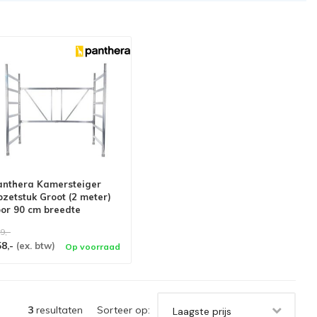
anthera Kamersteiger
zetstuk Groot (2 meter)
oor 90 cm breedte
9,-
58,-
(ex. btw)
Op voorraad
3
resultaten
Sorteer op:
Laagste prijs