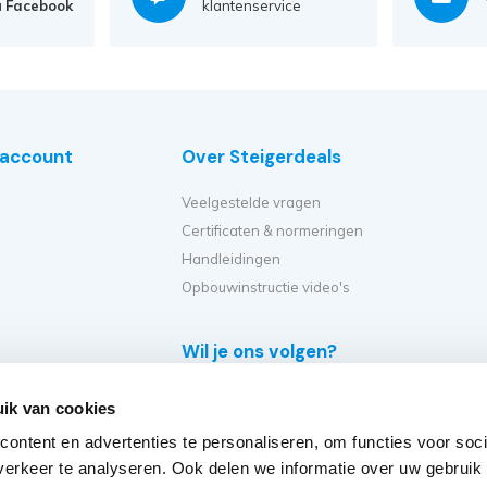
a
Facebook
klantenservice
e account
Over Steigerdeals
Veelgestelde vragen
Certificaten & normeringen
Handleidingen
Opbouwinstructie video's
Wil je ons volgen?
e
ik van cookies
eiger?
ontent en advertenties te personaliseren, om functies voor soci
et ik kopen?
erkeer te analyseren. Ook delen we informatie over uw gebruik
er op?