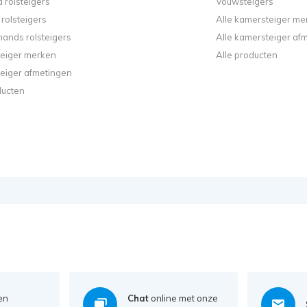
 rolsteigers
Vouwsteigers
rolsteigers
Alle kamersteiger me
ands rolsteigers
Alle kamersteiger af
steiger merken
Alle producten
steiger afmetingen
ducten
en
Chat
online met onze