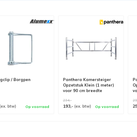
gclip / Borgpen
Panthera Kamersteiger
P
Opzetstuk Klein (1 meter)
Op
voor 90 cm breedte
v
234,-
29
193,-
2
(ex. btw)
(ex. btw)
Op voorraad
Op voorraad