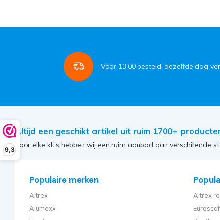
Voor
13:00
besteld, dezelfde dag ve
Altijd een geschikt artikel uit ruim 1700+ producte
Voor elke klus hebben wij een ruim aanbod aan verschillende st
9,3
Populaire merken
Populai
Altrex
Altrex ro
Alumexx
Euroscaf