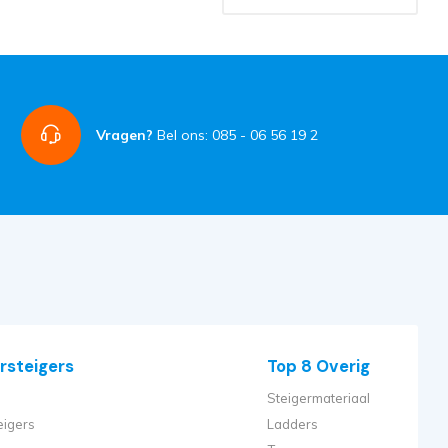
Vragen?
Bel ons: 085 - 06 56 19 2
rsteigers
Top 8 Overig
Steigermateriaal
eigers
Ladders