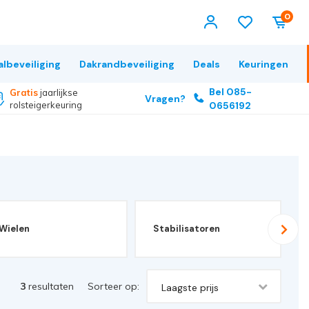
0
albeveiliging
Dakrandbeveiliging
Deals
Keuringen
Bel 085-
Gratis
jaarlijkse
Vragen?
rolsteigerkeuring
0656192
Wielen
Stabilisatoren
3
resultaten
Sorteer op:
Laagste prijs