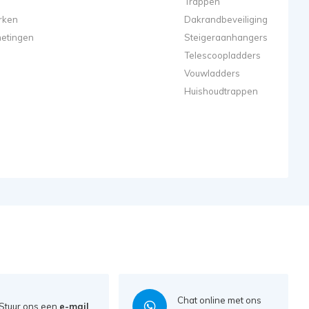
Trappen
rken
Dakrandbeveiliging
metingen
Steigeraanhangers
Telescoopladders
Vouwladders
Huishoudtrappen
Chat online met ons
Stuur ons een
e-mail