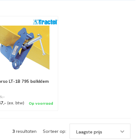
orso LT-1B 795 balkklem
5,-
47,-
(ex. btw)
Op voorraad
3
resultaten
Sorteer op:
Laagste prijs