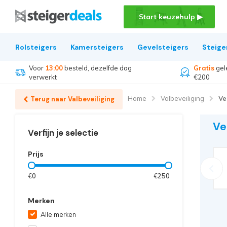
Start keuzehulp ▶
Rolsteigers
Kamersteigers
Gevelsteigers
Steige
Voor
13:00
besteld, dezelfde dag
Gratis
gel
verwerkt
€200
Home
Valbeveiliging
Ve
Terug naar Valbeveiliging
Ve
Verfijn je selectie
Prijs
€
0
€
250
Merken
Alle merken