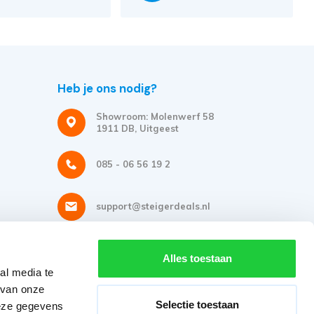
Heb je ons nodig?
Showroom: Molenwerf 58
1911 DB, Uitgeest
085 - 06 56 19 2
support@steigerdeals.nl
Meld je aan voor onze nieuwsbrief
Alles toestaan
al media te
Ontvang de beste aanbiedingen en persoonlijk advies.
 van onze
Selectie toestaan
deze gegevens