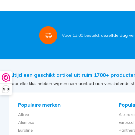
Voor
13:00
besteld, dezelfde dag ve
Altijd een geschikt artikel uit ruim 1700+ producte
Voor elke klus hebben wij een ruim aanbod aan verschillende st
9,3
Populaire merken
Populai
Altrex
Altrex ro
Alumexx
Euroscaf
Euroline
Panthera