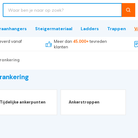
raanhangers
Steigermateriaal
Ladders
Trappen
V
everd vanaf
Meer dan
45.000+
tevreden
klanten
rankering
rankering
Tijdelijke ankerpunten
Ankerstroppen