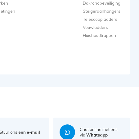
rken
Dakrandbeveiliging
metingen
Steigeraanhangers
Telescoopladders
Vouwladders
Huishoudtrappen
Chat online met ons
Stuur ons een
e-mail
via
Whatsapp