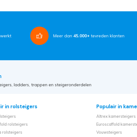
rwerkt
Meer dan
45.000+
tevreden klanten
n
eigers, ladders, trappen en steigeronderdelen
r in rolsteigers
Populair in kame
lsteigers
Altrex kamersteigers
fold rolsteigers
Euroscaffold kamerst
 rolsteigers
Vouwsteigers