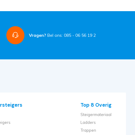
Vragen?
Bel ons: 085 - 06 56 19 2
rsteigers
Top 8 Overig
Steigermateriaal
eigers
Ladders
Trappen