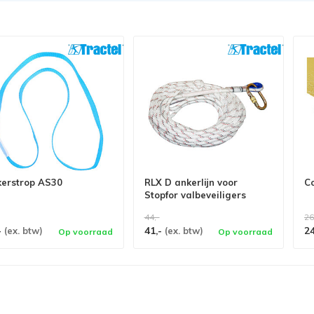
erstrop AS30
RLX D ankerlijn voor
C
Stopfor valbeveiligers
44,-
26
-
41,-
2
(ex. btw)
(ex. btw)
Op voorraad
Op voorraad