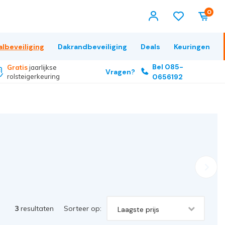
0
albeveiliging
Dakrandbeveiliging
Deals
Keuringen
Bel 085-
Gratis
jaarlijkse
Vragen?
rolsteigerkeuring
0656192
3
resultaten
Sorteer op:
Laagste prijs