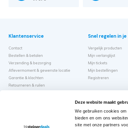
Klantenservice
Snel regelen in j
Contact
Vergelijk producten
Bestellen & betalen
Mijn verlanglijst
Verzending & bezorging
Mijn tickets
Aflevermoment & gewenste locatie
Mijn bestellingen
Garantie & klachten
Registreren
Retourneren & ruilen
Algemene voorwaarden
Hulp en inspirati
Privacy
Deze website maakt gebru
Hoe kies ik de beste st
We gebruiken cookies om c
Welke kamersteiger mo
bieden en om ons websitev
Hoe bouw ik mijn steig
site met onze partners vo