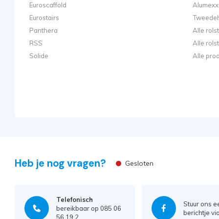
Euroscaffold
Alumexx 
Eurostairs
Tweedeh
Panthera
Alle rol
RSS
Alle rol
Solide
Alle pro
Heb je nog vragen?
Gesloten
Telefonisch
Stuur ons e
bereikbaar op 085 06
berichtje vi
56 19 2