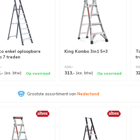
co enkel oploopbare
King Kombo 3in1 5+3
T
p 7 treden
tr
,-
336,-
39
,-
313,-
3
(ex. btw)
(ex. btw)
Op voorraad
Op voorraad
Grootste assortiment van
Nederland