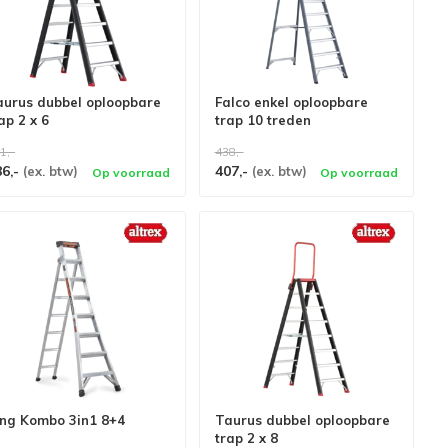
aurus dubbel oploopbare
Falco enkel oploopbare
ap 2 x 6
trap 10 treden
1,-
438,-
86,-
407,-
(ex. btw)
(ex. btw)
Op voorraad
Op voorraad
ing Kombo 3in1 8+4
Taurus dubbel oploopbare
trap 2 x 8