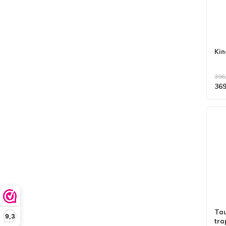
Kin
396
369
Tau
9,3
tra