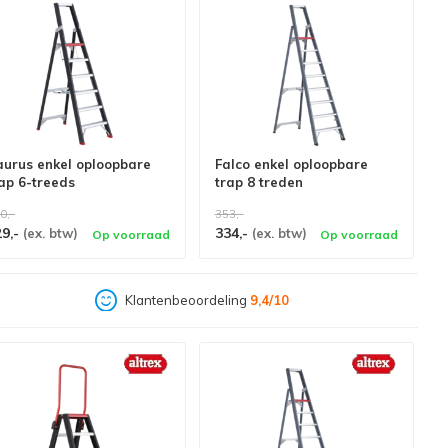
aurus enkel oploopbare
Falco enkel oploopbare
ap 6-treeds
trap 8 treden
0,-
353,-
29,-
334,-
(ex. btw)
(ex. btw)
Op voorraad
Op voorraad
Klantenbeoordeling
9,4/10