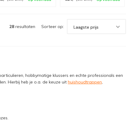
28
resultaten
Sorteer op:
Laagste prijs
 particulieren, hobbymatige klussers en echte professionals een
en. Hierbij heb je o.a. de keuze uit
huishoudtrappen
,
uzes.