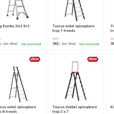
g Kombo 3in1 6+3
Taurus enkel oploopbare
T
trap 7-treeds
tr
,-
407,-
41
,-
382,-
3
(ex. btw)
(ex. btw)
Op voorraad
Op voorraad
rus enkel oploopbare
Taurus dubbel oploopbare
K
p 8-treeds
trap 2 x 7