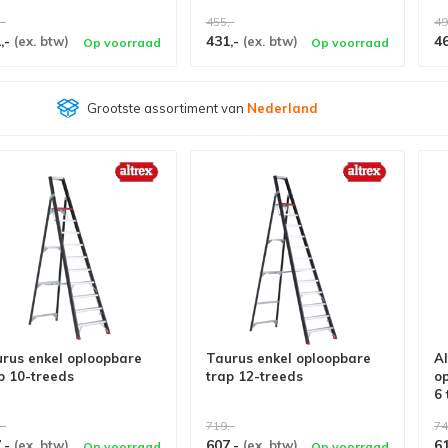
,-
455,-
49
,-
431,-
4
(ex. btw)
(ex. btw)
Op voorraad
Op voorraad
Grootste assortiment van
Nederland
rus enkel oploopbare
Taurus enkel oploopbare
Al
p 10-treeds
trap 12-treeds
o
6 
,-
719,-
74
,-
607,-
6
(ex. btw)
(ex. btw)
Op voorraad
Op voorraad