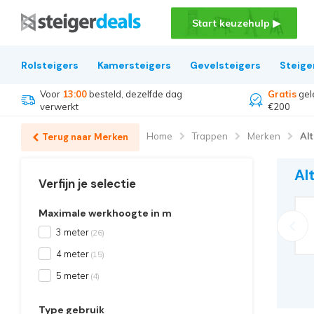
Start keuzehulp ▶
Rolsteigers
Kamersteigers
Gevelsteigers
Steige
Voor
13:00
besteld, dezelfde dag
Gratis
gel
verwerkt
€200
Home
Trappen
Merken
Al
Terug naar Merken
Al
Verfijn je selectie
Maximale werkhoogte in m
3 meter
(26)
4 meter
(15)
5 meter
(4)
Type gebruik