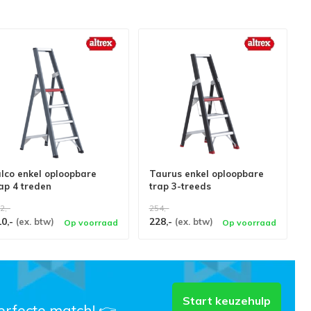
lco enkel oploopbare
Taurus enkel oploopbare
ap 4 treden
trap 3-treeds
2,-
254,-
10,-
228,-
(ex. btw)
(ex. btw)
Op voorraad
Op voorraad
Start keuzehulp
erfecte match! 👉