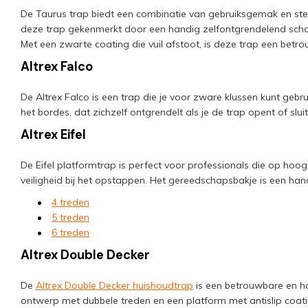
De Taurus trap biedt een combinatie van gebruiksgemak en ste
deze trap gekenmerkt door een handig zelfontgrendelend scharn
Met een zwarte coating die vuil afstoot, is deze trap een betr
Altrex Falco
De Altrex Falco is een trap die je voor zware klussen kunt gebr
het bordes, dat zichzelf ontgrendelt als je de trap opent of sl
Altrex Eifel
De Eifel platformtrap is perfect voor professionals die op hoo
veiligheid bij het opstappen. Het gereedschapsbakje is een hand
4 treden
5 treden
6 treden
Altrex Double Decker
De
Altrex Double Decker huishoudtrap
is een betrouwbare en han
ontwerp met dubbele treden en een platform met antislip coat