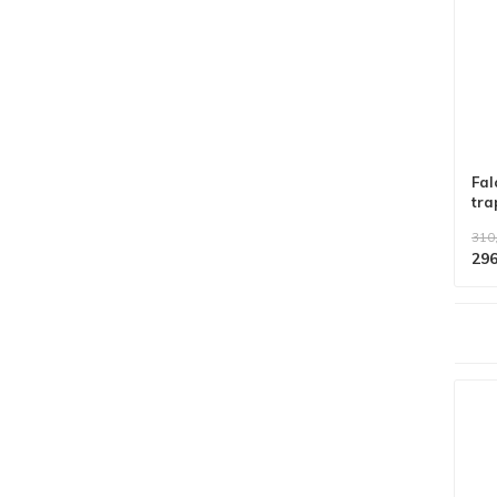
Fal
tra
310
296
Alle producten voldoen aan
EN 1004/NEN 2484-norm