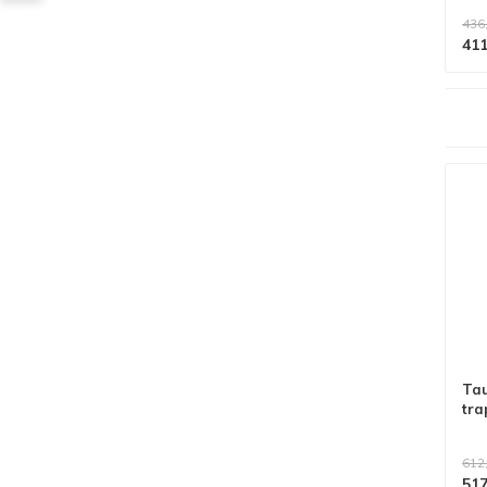
436
411
Alle producten voldoen aan
EN 1004/NEN 2484-norm
Tau
tra
612
517