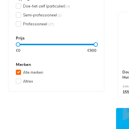
Doe-het-zelf (particulier)
(4)
Semi-professioneel
(1)
Professioneel
(27)
Prijs
€
0
€
900
Merken
Dou
Alle merken
Hui
Altrex
166
155