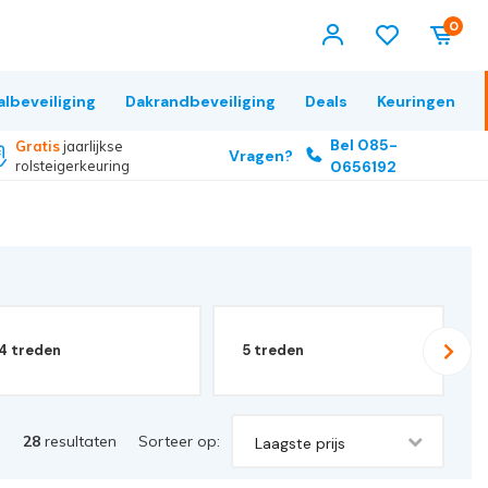
0
albeveiliging
Dakrandbeveiliging
Deals
Keuringen
Bel 085-
Gratis
jaarlijkse
Vragen?
rolsteigerkeuring
0656192
4 treden
5 treden
28
resultaten
Sorteer op:
Laagste prijs