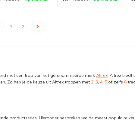
1
2
eerd met een trap van het gerenommeerde merk
Altrex
. Altrex biedt
en. Zo heb je de keuze uit Altrex trappen met
2
,
3
,
4
,
5
of zelfs
6
tred
illende productseries. Hieronder bespreken we de meest populaire ke