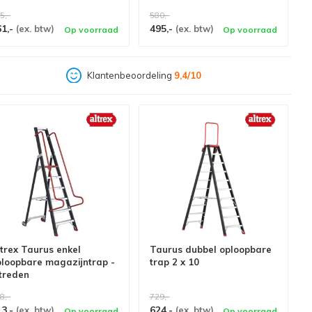
5,-
580,-
61,-
495,-
(ex. btw)
(ex. btw)
Op voorraad
Op voorraad
Klantenbeoordeling
9,4/10
trex Taurus enkel
Taurus dubbel oploopbare
ploopbare magazijntrap -
trap 2 x 10
treden
8,-
729,-
13,-
624,-
(ex. btw)
(ex. btw)
Op voorraad
Op voorraad