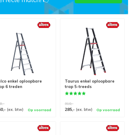
lco enkel oploopbare
Taurus enkel oploopbare
ap 6 treden
trap 5-treeds
8,-
310,-
60,-
285,-
(ex. btw)
(ex. btw)
Op voorraad
Op voorraad