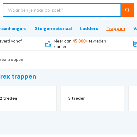
raanhangers
Steigermateriaal
Ladders
Trappen
V
everd vanaf
Meer dan
45.000+
tevreden
klanten
trex trappen
trex trappen
2 treden
3 treden