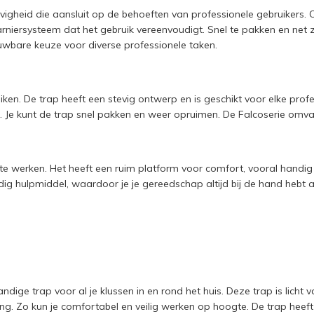
vigheid die aansluit op de behoeften van professionele gebruikers
iersysteem dat het gebruik vereenvoudigt. Snel te pakken en net z
ouwbare keuze voor diverse professionele taken.
uiken. De trap heeft een stevig ontwerp en is geschikt voor elke pro
uit. Je kunt de trap snel pakken en weer opruimen. De Falcoserie omv
gte werken. Het heeft een ruim platform voor comfort, vooral handig 
ig hulpmiddel, waardoor je je gereedschap altijd bij de hand hebt a
dige trap voor al je klussen in en rond het huis. Deze trap is lich
ing. Zo kun je comfortabel en veilig werken op hoogte. De trap he