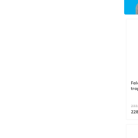
Fal
tra
233
228