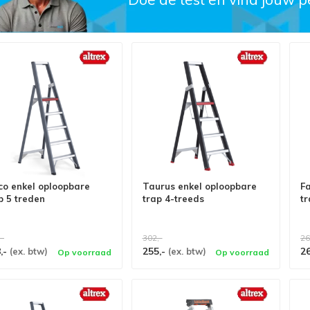
co enkel oploopbare
Taurus enkel oploopbare
Fa
p 5 treden
trap 4-treeds
tr
,-
302,-
26
,-
255,-
2
(ex. btw)
(ex. btw)
Op voorraad
Op voorraad