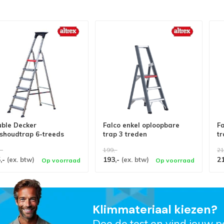
ble Decker
Falco enkel oploopbare
Fa
shoudtrap 6-treeds
trap 3 treden
tr
,-
199,-
21
,-
193,-
2
(ex. btw)
(ex. btw)
Op voorraad
Op voorraad
Klimmateriaal kiezen?
Doe de test en vind jouw p