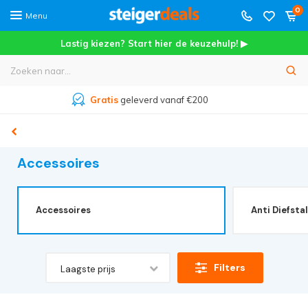
0
Menu
Lastig kiezen? Start hier de keuzehulp! ▶
Meer dan
45.000+
tevreden klanten
Accessoires
Accessoires
Anti Diefstal
Filters
Laagste prijs