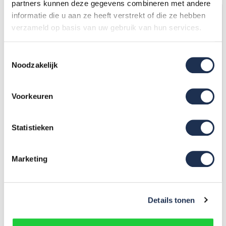
partners kunnen deze gegevens combineren met andere
informatie die u aan ze heeft verstrekt of die ze hebben
verzameld op basis van uw gebruik van hun services.
Toestemmingsselectie
Noodzakelijk
Voorkeuren
Trekhaakslot voor
Gereedschapskist
achterdeur
aanhanger
Statistieken
106,25
(ex. btw)
198,-
(ex. btw)
125,-
208,-
Op voorraad
Op voorraad
Marketing
In mijn winkelwagen
In mijn winkelwagen
Details tonen
Filters
Laagste prijs