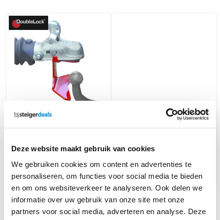
Aanhangwagen koppelhulp
stapelsteunen transportbok
set van 4
46,75
(ex. btw)
99,-
(ex. btw)
55,-
106,-
Deze website maakt gebruik van cookies
Op voorraad
Op voorraad
We gebruiken cookies om content en advertenties te
In mijn winkelwagen
In mijn winkelwagen
personaliseren, om functies voor social media te bieden
en om ons websiteverkeer te analyseren. Ook delen we
informatie over uw gebruik van onze site met onze
484-norm
Grootste assortiment van
Nederland
partners voor social media, adverteren en analyse. Deze