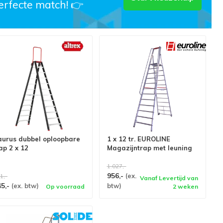
erfecte match! 👉
aurus dubbel oploopbare
1 x 12 tr. EUROLINE
ap 2 x 12
Magazijntrap met leuning
1.027,-
956,-
(ex.
1,-
Vanaf Levertijd van
45,-
(ex. btw)
btw)
Op voorraad
2 weken