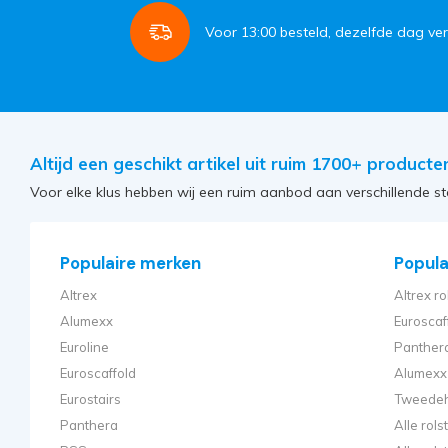
Voor
13:00
besteld, dezelfde dag ve
Altijd een geschikt artikel uit ruim 1700+ producte
Voor elke klus hebben wij een ruim aanbod aan verschillende st
Populaire merken
Populai
Altrex
Altrex ro
Alumexx
Euroscaf
Euroline
Panthera
Euroscaffold
Alumexx 
Eurostairs
Tweedeh
Panthera
Alle rol