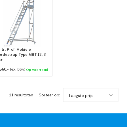
 tr. Prof. Mobiele
ordestrap Type MBT12, 3
tr
560,-
(ex. btw)
Op voorraad
11
resultaten
Sorteer op:
Laagste prijs