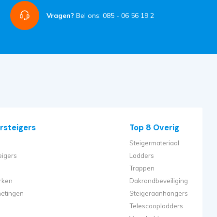
Vragen?
Bel ons: 085 - 06 56 19 2
rsteigers
Top 8 Overig
Steigermateriaal
eigers
Ladders
Trappen
rken
Dakrandbeveiliging
metingen
Steigeraanhangers
Telescoopladders