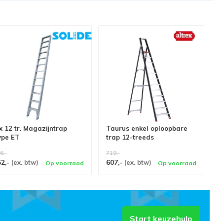
x 12 tr. Magazijntrap
Taurus enkel oploopbare
ype ET
trap 12-treeds
6,-
719,-
52,-
607,-
(ex. btw)
(ex. btw)
Op voorraad
Op voorraad
Start keuzehulp