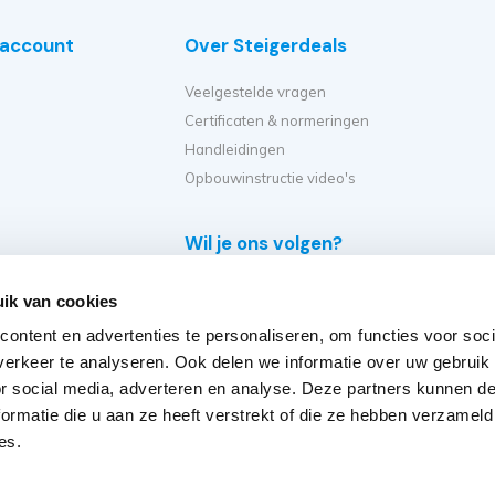
e account
Over Steigerdeals
Veelgestelde vragen
Certificaten & normeringen
Handleidingen
Opbouwinstructie video's
Wil je ons volgen?
e
ik van cookies
eiger?
ontent en advertenties te personaliseren, om functies voor soci
et ik kopen?
erkeer te analyseren. Ook delen we informatie over uw gebruik
er op?
or social media, adverteren en analyse. Deze partners kunnen 
eiger verplaatsen?
ormatie die u aan ze heeft verstrekt of die ze hebben verzameld
steigers
es.
rs 2018