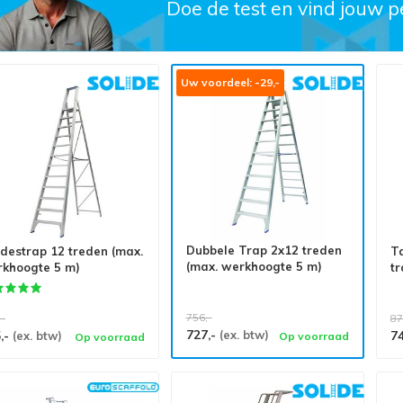
Doe de test en vind jouw p
Uw voordeel: -29,-
Dubbele Trap 2x12 treden
destrap 12 treden (max.
T
(max. werkhoogte 5 m)
khoogte 5 m)
tr
756,-
,-
87
727,-
,-
(ex. btw)
7
(ex. btw)
Op voorraad
Op voorraad