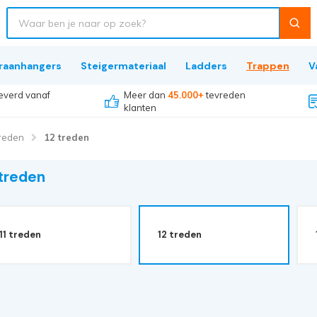
raanhangers
Steigermateriaal
Ladders
Trappen
V
everd vanaf
Meer dan
45.000+
tevreden
klanten
treden
12 treden
 treden
11 treden
12 treden