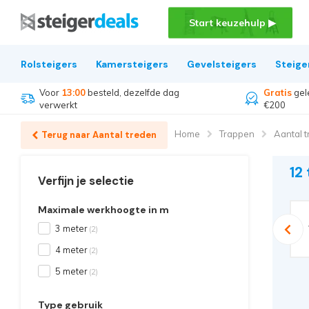
Start keuzehulp ▶
Rolsteigers
Kamersteigers
Gevelsteigers
Steige
Voor
13:00
besteld, dezelfde dag
Gratis
gel
verwerkt
€200
Home
Trappen
Aantal 
Terug naar Aantal treden
12
Verfijn je selectie
Maximale werkhoogte in m
9 treden
3 meter
10 treden
(2)
4 meter
(2)
5 meter
(2)
Type gebruik