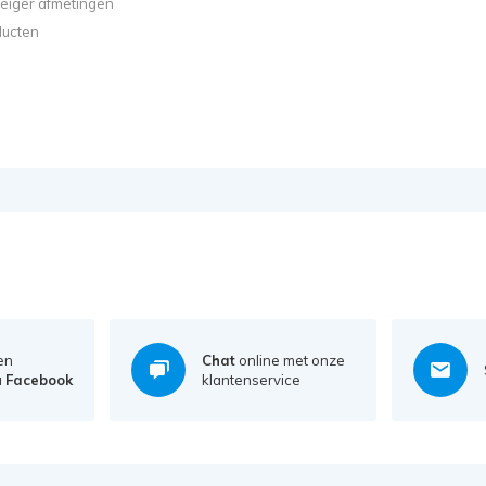
steiger afmetingen
ducten
en
Chat
online met onze
a
Facebook
klantenservice