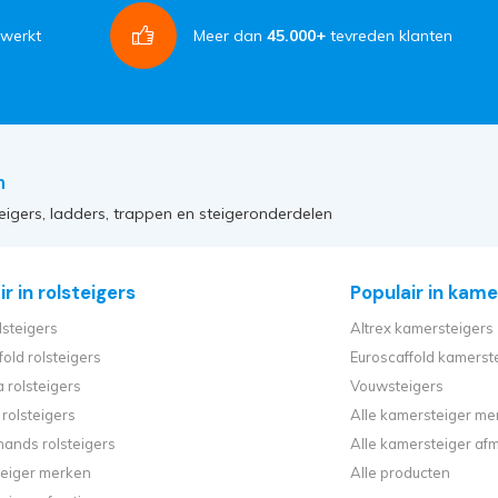
rwerkt
Meer dan
45.000+
tevreden klanten
n
eigers, ladders, trappen en steigeronderdelen
r in rolsteigers
Populair in kame
lsteigers
Altrex kamersteigers
fold rolsteigers
Euroscaffold kamerst
 rolsteigers
Vouwsteigers
rolsteigers
Alle kamersteiger me
ands rolsteigers
Alle kamersteiger af
steiger merken
Alle producten