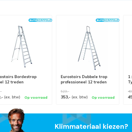
ostairs Bordestrap
Eurostairs Dubbele trap
1 
el 12 treden
professioneel 12 treden
T
,-
523,-
48
,-
353,-
4
(ex. btw)
(ex. btw)
Op voorraad
Op voorraad
Klimmateriaal kiezen?