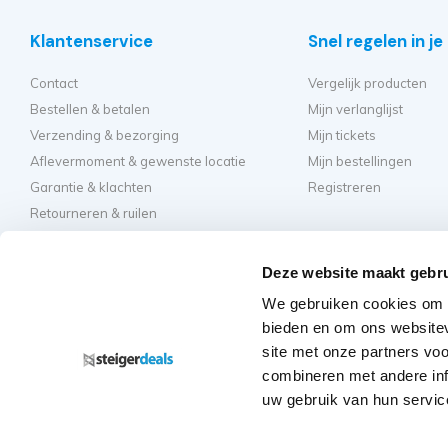
Klantenservice
Snel regelen in j
Contact
Vergelijk producten
Bestellen & betalen
Mijn verlanglijst
Verzending & bezorging
Mijn tickets
Aflevermoment & gewenste locatie
Mijn bestellingen
Garantie & klachten
Registreren
Retourneren & ruilen
Algemene voorwaarden
Hulp en inspirati
Privacy
Deze website maakt gebru
Hoe kies ik de beste st
We gebruiken cookies om c
Welke kamersteiger mo
bieden en om ons websitev
Hoe bouw ik mijn steig
site met onze partners vo
Hoe moet ik mijn rolst
combineren met andere inf
Veelgestelde vragen - 
uw gebruik van hun servic
Regelgeving rolsteige