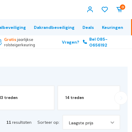
0
albeveiliging
Dakrandbeveiliging
Deals
Keuringen
Bel 085-
Gratis
jaarlijkse
Vragen?
rolsteigerkeuring
0656192
13 treden
14 treden
11
resultaten
Sorteer op:
Laagste prijs