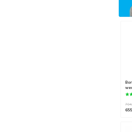
Bor
wer
704
655