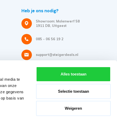
Heb je ons nodig?
Showroom: Molenwerf 58
1911 DB, Uitgeest
085 - 06 56 19 2
support@steigerdeals.nl
Meld je aan voor onze nieuwsbrief
Alles toestaan
al media te
Ontvang de beste aanbiedingen en persoonlijk advies.
 van onze
Selectie toestaan
deze gegevens
 op basis van
Weigeren