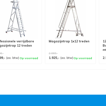
fessionele verrijdbare
Magazijntrap 1x12 treden
12
azijntrap 12 treden
B
m
6,-
2.069,-
99,-
1.925,-
2.
(ex. btw)
(ex. btw)
Op voorraad
Op voorraad