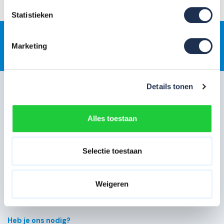
Statistieken
Marketing
Gratis
jaarlijkse rolsteigerkeuring
Klantenservice
Details tonen
Snel regelen in je account
Alles toestaan
Hulp en inspiratie
Over Steigerdeals
Selectie toestaan
Wil je ons volgen?
Weigeren
Heb je ons nodig?