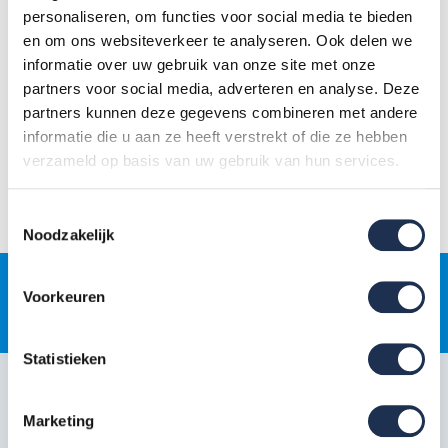
opgegeven bij je bestelling?
personaliseren, om functies voor social media te bieden
Niet-thuis bericht:
heb je een bericht ontvangen? Dan is je
en om ons websiteverkeer te analyseren. Ook delen we
pakket mogelijk bij de buren afgegeven of staat er een
informatie over uw gebruik van onze site met onze
nieuwe bezorgpoging ingepland.
partners voor social media, adverteren en analyse. Deze
partners kunnen deze gegevens combineren met andere
informatie die u aan ze heeft verstrekt of die ze hebben
Alles gecheckt maar nog steeds geen bestelling ontvangen? Neem
verzameld op basis van uw gebruik van hun services.
dan direct contact op via
085-0656192
(gratis, ma–vr 08:00–17:00)
of
support@steigerdeals.nl
.
Toestemmingsselectie
Noodzakelijk
Voorkeuren
Gratis
jaarlijkse rolsteigerkeuring
Statistieken
Klantenservice
Marketing
Snel regelen in je account