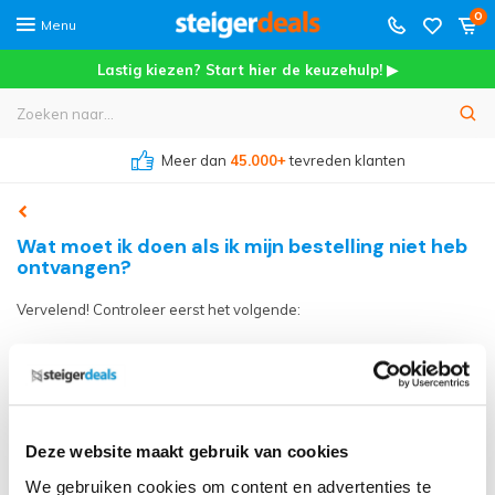
0
Menu
Lastig kiezen? Start hier de keuzehulp! ▶
Meer dan
45.000+
tevreden klanten
Wat moet ik doen als ik mijn bestelling niet heb
ontvangen?
Vervelend! Controleer eerst het volgende:
Track & trace:
check via de link in je verzendbevestiging of
het tijdvak is verschoven of een nieuwe bezorgdatum is
gepland.
Deze website maakt gebruik van cookies
Bezorgadres:
klopt het adres en de postcode die je hebt
We gebruiken cookies om content en advertenties te