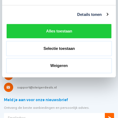
Hulp en inspiratie
Details tonen
Over Steigerdeals
Wil je ons volgen?
Alles toestaan
Selectie toestaan
Heb je ons nodig?
Showroom: Molenwerf 58
Weigeren
1911 DB, Uitgeest
085 - 06 56 19 2
support@steigerdeals.nl
Meld je aan voor onze nieuwsbrief
Ontvang de beste aanbiedingen en persoonlijk advies.