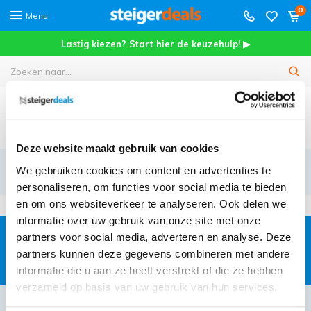
0
Menu
Lastig kiezen? Start hier de keuzehulp! ▶
rd vanaf €200
Meer dan
45.000+
tevr
Deze website maakt gebruik van cookies
3x11 treden
We gebruiken cookies om content en advertenties te
personaliseren, om functies voor social media te bieden
en om ons websiteverkeer te analyseren. Ook delen we
informatie over uw gebruik van onze site met onze
partners voor social media, adverteren en analyse. Deze
Gratis
jaarlijkse rolsteigerkeuring
partners kunnen deze gegevens combineren met andere
informatie die u aan ze heeft verstrekt of die ze hebben
verzameld op basis van uw gebruik van hun services.
Klantenservice