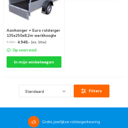
Aanhanger + Euro rolsteiger
135x250x8,2m werkhoogte
4.948,-
(ex. btw)
5.319,-
Op voorraad
In mijn winkelwagen
Filters
Standaard
Gratis
jaarlijkse rolsteigerkeuring