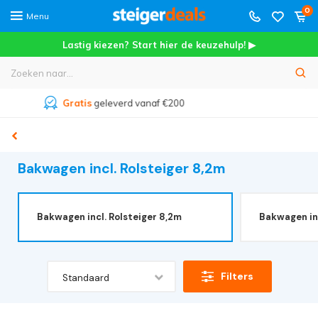
0
Menu
Lastig kiezen? Start hier de keuzehulp! ▶
Meer dan
45.000+
tevreden klanten
Bakwagen incl. Rolsteiger 8,2m
Bakwagen incl. Rolsteiger 8,2m
Bakwagen inc
Filters
Standaard