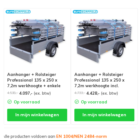
Aanhanger + Rolsteiger
Aanhanger + Rolsteiger
Professional 135 x 250 x
Professional 135 x 250 x
7,2m werkhoogte + enkele
7,2m werkhoogte incl.
voorloopleuning
dubbele voorloopleuning
4.097,-
(ex. btw)
4.428,-
(ex. btw)
4.538,-
4.733,-
Op voorraad
Op voorraad
In mijn winkelwagen
In mijn winkelwagen
Grootste assortiment van
Nederland