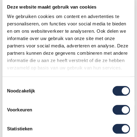
Deze website maakt gebruik van cookies
We gebruiken cookies om content en advertenties te
personaliseren, om functies voor social media te bieden
en om ons websiteverkeer te analyseren. Ook delen we
informatie over uw gebruik van onze site met onze
partners voor social media, adverteren en analyse. Deze
Aanhanger + rolsteiger
Aanhanger + Euro Rolsteiger
partners kunnen deze gegevens combineren met andere
135x190x8,2m werkhoogte
Compleet 135 x 250 x 8,2m
informatie die u aan ze heeft verstrekt of die ze hebben
werkhoogte + enkele
verzameld op basis van uw gebruik van hun services.
voorloopleuning
4.751,-
(ex. btw)
5.194,-
(ex. btw)
5.107,-
5.583,-
Op voorraad
Op voorraad
Toestemmingsselectie
Noodzakelijk
In mijn winkelwagen
In mijn winkelwagen
Voorkeuren
Statistieken