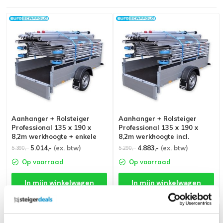
Aanhanger + Rolsteiger
Aanhanger + Rolsteiger
Professional 135 x 190 x
Professional 135 x 190 x
8,2m werkhoogte + enkele
8,2m werkhoogte incl.
voorloopleuning
dubbele voorloopleuning
5.014,-
(ex. btw)
4.883,-
(ex. btw)
5.390,-
5.290,-
Op voorraad
Op voorraad
In mijn winkelwagen
In mijn winkelwagen