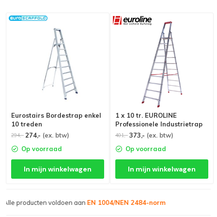
Eurostairs Bordestrap enkel
1 x 10 tr. EUROLINE
10 treden
Professionele Industrietrap
274,-
(ex. btw)
373,-
(ex. btw)
294,-
401,-
Op voorraad
Op voorraad
In mijn winkelwagen
In mijn winkelwagen
Grootste assortiment van
Nederland