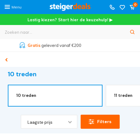
0
Menu
Lastig kiezen? Start hier de keuzehulp! ▶
Meer dan
45.000+
tevreden klanten
10 treden
10 treden
11 treden
Filters
Laagste prijs