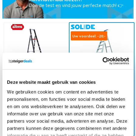
Doe de test en vind jouw perfecte match! 👉
Uw voordeel: -20,-
Deze website maakt gebruik van cookies
Taurus enkel oploopbare
We gebruiken cookies om content en advertenties te
trap 10-treeds
Bordestrap 10 treden (max.
werkhoogte 4,50 m)
personaliseren, om functies voor social media te bieden
535,-
(ex. btw)
555,-
517,-
(ex. btw)
612,-
en om ons websiteverkeer te analyseren. Ook delen we
informatie over uw gebruik van onze site met onze
Op voorraad
Op voorraad
partners voor social media, adverteren en analyse. Deze
In mijn winkelwagen
In mijn winkelwagen
partners kunnen deze gegevens combineren met andere
informatie die u aan ze heeft verstrekt of die ze hebben