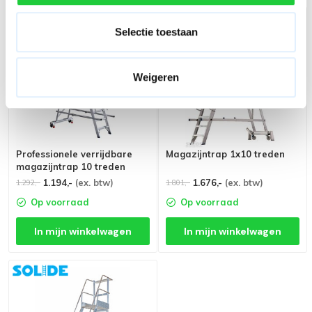
Selectie toestaan
Weigeren
Professionele verrijdbare
Magazijntrap 1x10 treden
magazijntrap 10 treden
1.194,-
(ex. btw)
1.676,-
(ex. btw)
1.292,-
1.801,-
Op voorraad
Op voorraad
In mijn winkelwagen
In mijn winkelwagen