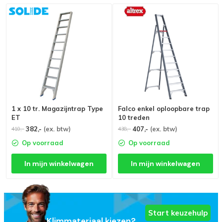
1 x 10 tr. Magazijntrap Type
Falco enkel oploopbare trap
ET
10 treden
382,-
(ex. btw)
407,-
(ex. btw)
410,-
438,-
Op voorraad
Op voorraad
In mijn winkelwagen
In mijn winkelwagen
Start keuzehulp
Klimmateriaal kiezen?