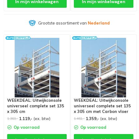
In mijn winkelwagen
In mijn winkelwagen
Grootste assortiment van
Nederland
WEEKDEAL: Uitwijkconsole
WEEKDEAL: Uitwijkconsole
universeel complete set 135
universeel complete set 135
x 305 cm
x 305 cm met Carbon vloer
1.119,-
(ex. btw)
1.359,-
(ex. btw)
1.363,-
1.461,-
Op voorraad
Op voorraad