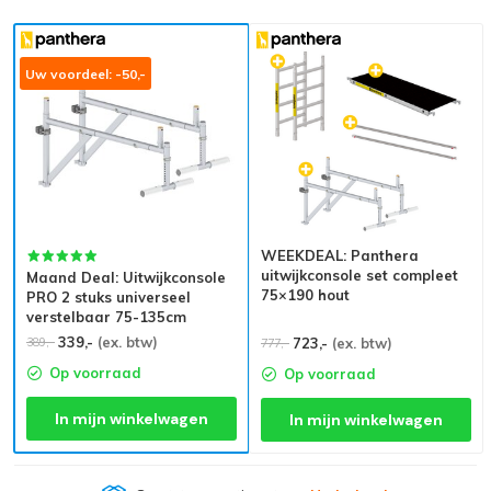
Uw voordeel: -50,-
WEEKDEAL: Panthera
uitwijkconsole set compleet
Maand Deal: Uitwijkconsole
75×190 hout
PRO 2 stuks universeel
verstelbaar 75-135cm
339,-
(ex. btw)
389,-
723,-
(ex. btw)
777,-
Op voorraad
Op voorraad
In mijn winkelwagen
In mijn winkelwagen