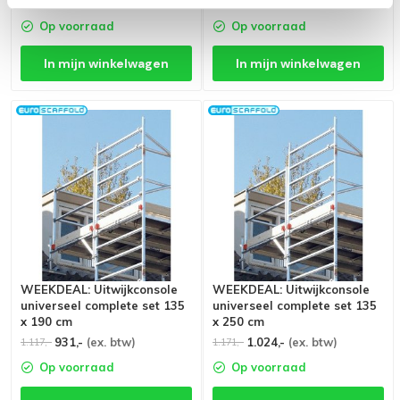
780,-
(ex. btw)
820,-
(ex. btw)
853,-
996,-
Op voorraad
Op voorraad
In mijn winkelwagen
In mijn winkelwagen
WEEKDEAL: Uitwijkconsole
WEEKDEAL: Uitwijkconsole
universeel complete set 135
universeel complete set 135
x 190 cm
x 250 cm
931,-
(ex. btw)
1.024,-
(ex. btw)
1.117,-
1.171,-
Op voorraad
Op voorraad