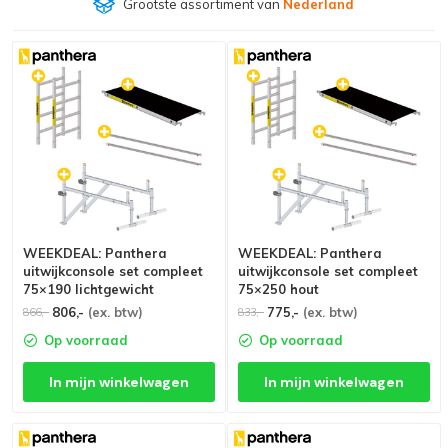
Grootste assortiment van
Nederland
WEEKDEAL: Panthera
WEEKDEAL: Panthera
uitwijkconsole set compleet
uitwijkconsole set compleet
75×190 lichtgewicht
75×250 hout
806,-
(ex. btw)
775,-
(ex. btw)
866,-
833,-
Op voorraad
Op voorraad
In mijn winkelwagen
In mijn winkelwagen