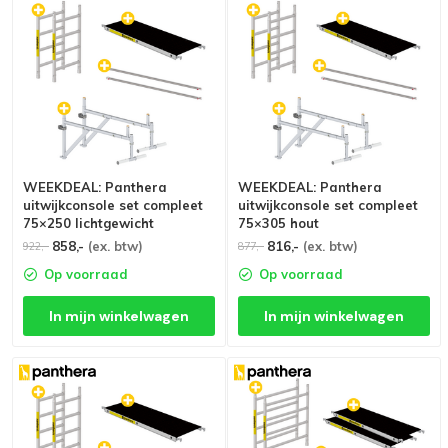
WEEKDEAL: Panthera
WEEKDEAL: Panthera
uitwijkconsole set compleet
uitwijkconsole set compleet
75×250 lichtgewicht
75×305 hout
858,-
(ex. btw)
816,-
(ex. btw)
922,-
877,-
Op voorraad
Op voorraad
In mijn winkelwagen
In mijn winkelwagen