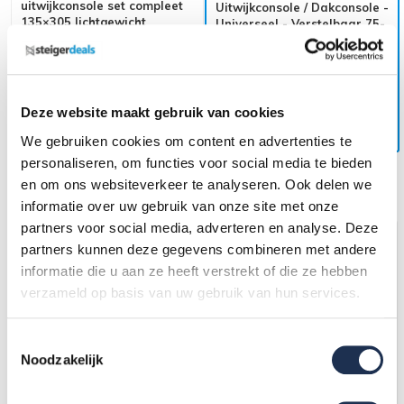
uitwijkconsole set compleet
Uitwijkconsole / Dakconsole -
135×305 lichtgewicht
Universeel - Verstelbaar 75-
135 cm
374,-
(ex. btw)
456,-
1.189,-
(ex. btw)
1.278,-
Op voorraad
Op voorraad
Deze website maakt gebruik van cookies
In mijn winkelwagen
In mijn winkelwagen
We gebruiken cookies om content en advertenties te
personaliseren, om functies voor social media te bieden
en om ons websiteverkeer te analyseren. Ook delen we
Grootste assortiment van
Nederland
informatie over uw gebruik van onze site met onze
partners voor social media, adverteren en analyse. Deze
partners kunnen deze gegevens combineren met andere
informatie die u aan ze heeft verstrekt of die ze hebben
verzameld op basis van uw gebruik van hun services.
Toestemmingsselectie
Noodzakelijk