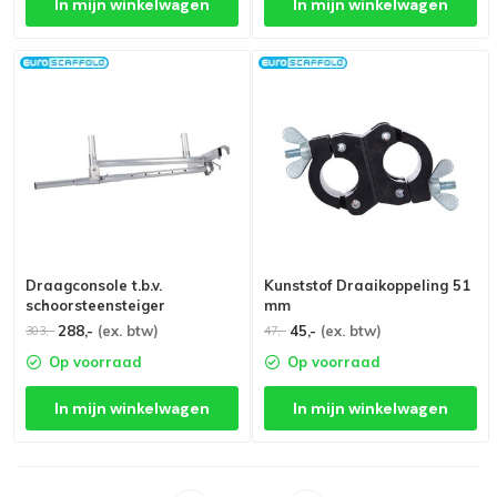
In mijn winkelwagen
In mijn winkelwagen
Draagconsole t.b.v.
Kunststof Draaikoppeling 51
schoorsteensteiger
mm
288,-
(ex. btw)
45,-
(ex. btw)
303,-
47,-
Op voorraad
Op voorraad
In mijn winkelwagen
In mijn winkelwagen