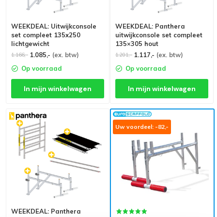
WEEKDEAL: Uitwijkconsole
WEEKDEAL: Panthera
set compleet 135x250
uitwijkconsole set compleet
lichtgewicht
135×305 hout
1.085,-
(ex. btw)
1.117,-
(ex. btw)
1.166,-
1.201,-
Op voorraad
Op voorraad
In mijn winkelwagen
In mijn winkelwagen
Uw voordeel: -82,-
WEEKDEAL: Panthera