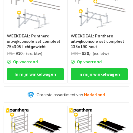
WEEKDEAL: Panthera
WEEKDEAL: Panthera
uitwijkconsole set compleet
uitwijkconsole set compleet
75×305 lichtgewicht
135×190 hout
910,-
(ex. btw)
930,-
(ex. btw)
978,-
1.000,-
Op voorraad
Op voorraad
In mijn winkelwagen
In mijn winkelwagen
Grootste assortiment van
Nederland