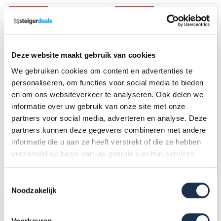
Deze website maakt gebruik van cookies
We gebruiken cookies om content en advertenties te
personaliseren, om functies voor social media te bieden
en om ons websiteverkeer te analyseren. Ook delen we
informatie over uw gebruik van onze site met onze
1 x 5 tr. incl. platform Alu-
1 x 6 tr. incl. platform Alu-
Top Semi prof. Trap
Top Semi prof. Trap
partners voor social media, adverteren en analyse. Deze
159,-
(ex. btw)
186,-
(ex. btw)
171,-
200,-
partners kunnen deze gegevens combineren met andere
informatie die u aan ze heeft verstrekt of die ze hebben
Op voorraad
Op voorraad
verzameld op basis van uw gebruik van hun services.
In mijn winkelwagen
In mijn winkelwagen
Toestemmingsselectie
Noodzakelijk
Start keuzehulp
Klimmateriaal kiezen?
Voorkeuren