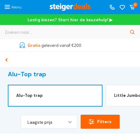
0
Menu
Lastig kiezen? Start hier de keuzehulp! ▶
Meer dan
45.000+
tevreden klanten
Alu-Top trap
Alu-Top trap
Little Jumb
Filters
Laagste prijs