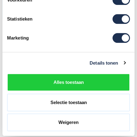
Doe de test en vind jouw perfecte match! 👉
Statistieken
Marketing
Details tonen
Alles toestaan
1 x 7 tr. incl. platform Alu-
Top Semi prof. Trap
204,-
(ex. btw)
219,-
Selectie toestaan
Op voorraad
In mijn winkelwagen
Weigeren