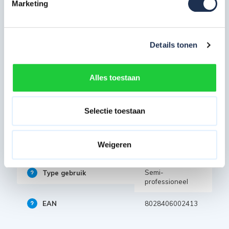
Marketing
Gereedschapsbakje
Voorzien bovenaan
Normen
Voldoet aan EN 131
Details tonen
Keuring
Warenwet gekeurd
Alles toestaan
Specificaties
Selectie toestaan
Artikelcode
401204
Maximale werkhoogte
Weigeren
3 meter
in m
Semi-
Type gebruik
professioneel
EAN
8028406002413