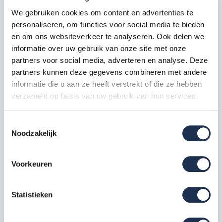
Specificatie
Details
We gebruiken cookies om content en advertenties te
Aantal treden (incl.
personaliseren, om functies voor social media te bieden
4
platform)
en om ons websiteverkeer te analyseren. Ook delen we
informatie over uw gebruik van onze site met onze
Transporthoogte
1,49 m
partners voor social media, adverteren en analyse. Deze
Bordes hoogte
0,89 m
partners kunnen deze gegevens combineren met andere
informatie die u aan ze heeft verstrekt of die ze hebben
Werkhoogte
2,89 m
verzameld op basis van uw gebruik van hun services.
Breedte van de trap
0,47 m
Gewicht
5,2 kg
Toestemmingsselectie
Noodzakelijk
Treden
Gefelst, 8,5 cm diepte
Scharnierend, 25x26 cm met
Platform
Voorkeuren
veiligheidspal
Scharnieren
Hoogwaardige aluminium
Statistieken
Groot formaat voor betere
Veiligheidsvoeten
stabiliteit