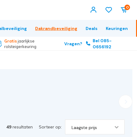
0
albeveiliging
Dakrandbeveiliging
Deals
Keuringen
Bel 085-
Gratis
jaarlijkse
Vragen?
rolsteigerkeuring
0656192
49
resultaten
Sorteer op:
Laagste prijs