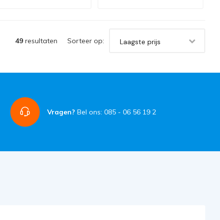
49
resultaten
Sorteer op:
Laagste prijs
Vragen?
Bel ons: 085 - 06 56 19 2