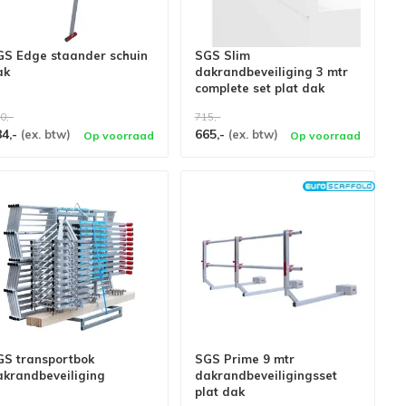
GS Edge staander schuin
SGS Slim
ak
dakrandbeveiliging 3 mtr
complete set plat dak
0,-
715,-
84,-
665,-
(ex. btw)
(ex. btw)
Op voorraad
Op voorraad
GS transportbok
SGS Prime 9 mtr
akrandbeveiliging
dakrandbeveiligingsset
plat dak