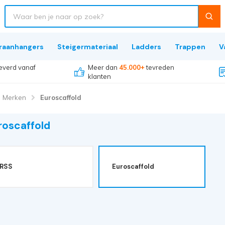
raanhangers
Steigermateriaal
Ladders
Trappen
V
everd vanaf
Meer dan
45.000+
tevreden
klanten
Merken
Euroscaffold
roscaffold
RSS
Euroscaffold