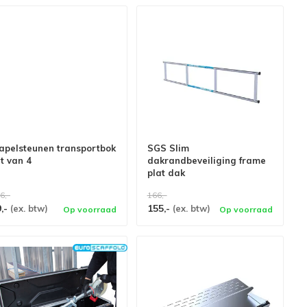
tapelsteunen transportbok
SGS Slim
t van 4
dakrandbeveiliging frame
plat dak
6,-
166,-
9,-
155,-
(ex. btw)
(ex. btw)
Op voorraad
Op voorraad