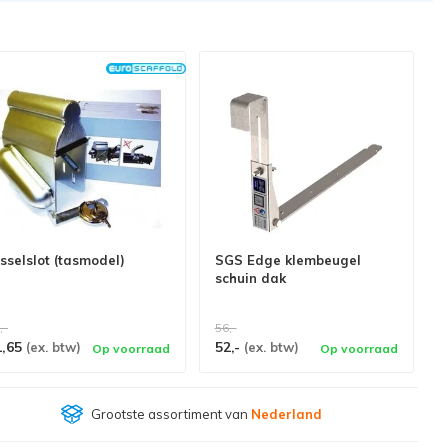
sselslot (tasmodel)
SGS Edge klembeugel
schuin dak
,-
56,-
1,65
52,-
(ex. btw)
(ex. btw)
Op voorraad
Op voorraad
Klantenbeoordeling
9,4/10