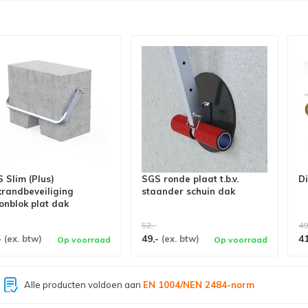
 Slim (Plus)
SGS ronde plaat t.b.v.
Di
randbeveiliging
staander schuin dak
onblok plat dak
52,-
49
-
49,-
4
(ex. btw)
(ex. btw)
Op voorraad
Op voorraad
Grootste assortiment van
Nederland