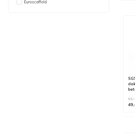
Euroscaffold
SGS
dak
bet
52,-
49,
Alle producten voldoen aan
EN 1004/NEN 2484-norm