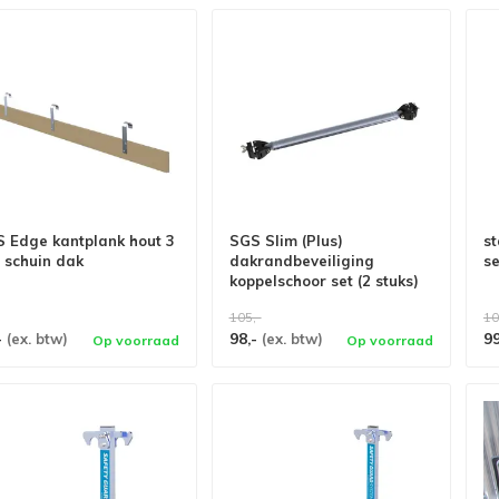
 Edge kantplank hout 3
SGS Slim (Plus)
s
 schuin dak
dakrandbeveiliging
se
koppelschoor set (2 stuks)
hoek plat dak
105,-
10
-
98,-
9
(ex. btw)
(ex. btw)
Op voorraad
Op voorraad