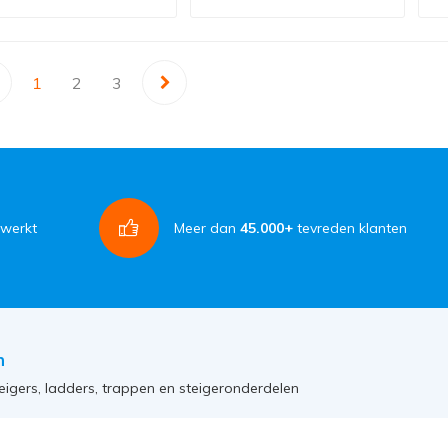
1
2
3
rwerkt
Meer dan
45.000+
tevreden klanten
n
eigers, ladders, trappen en steigeronderdelen