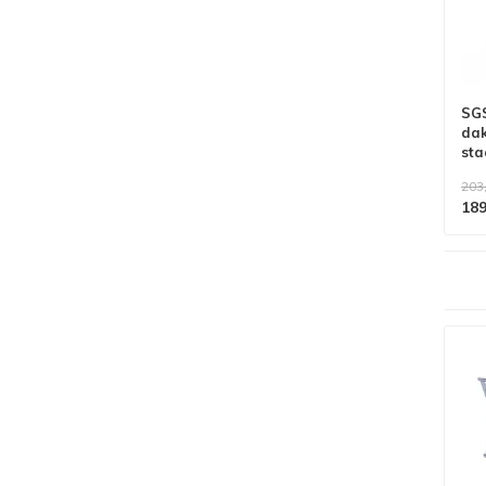
SGS
dak
sta
203
189
Alle producten voldoen aan
EN 1004/NEN 2484-norm