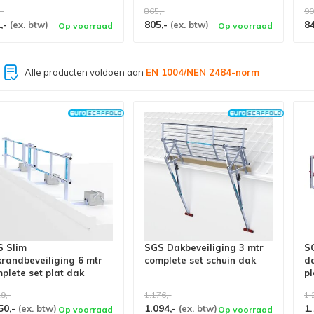
,-
865,-
90
,-
805,-
8
(ex. btw)
(ex. btw)
Op voorraad
Op voorraad
Grootste assortiment van
Nederland
 Slim
SGS Dakbeveiliging 3 mtr
S
randbeveiliging 6 mtr
complete set schuin dak
d
plete set plat dak
pl
9,-
1.176,-
1.
50,-
1.094,-
1.
(ex. btw)
(ex. btw)
Op voorraad
Op voorraad