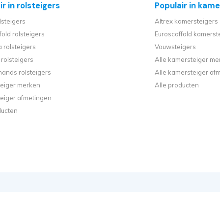
r in rolsteigers
Populair in kame
lsteigers
Altrex kamersteigers
fold rolsteigers
Euroscaffold kamerst
 rolsteigers
Vouwsteigers
rolsteigers
Alle kamersteiger me
ands rolsteigers
Alle kamersteiger af
steiger merken
Alle producten
steiger afmetingen
ducten