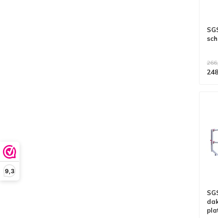
SGS
sch
266
248
9,3
SGS
dak
pla