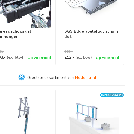
ereedschapskist
SGS Edge voetplaat schuin
anhanger
dak
8,-
228,-
98,-
212,-
(ex. btw)
(ex. btw)
Op voorraad
Op voorraad
Klantenbeoordeling
9,4/10