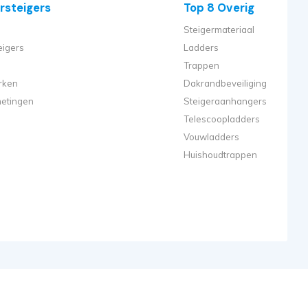
rsteigers
Top 8 Overig
Steigermateriaal
eigers
Ladders
Trappen
rken
Dakrandbeveiliging
metingen
Steigeraanhangers
Telescoopladders
Vouwladders
Huishoudtrappen