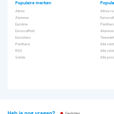
Populaire merken
Populai
Altrex
Altrex ro
Alumexx
Euroscaf
Euroline
Panthera
Euroscaffold
Alumexx 
Eurostairs
Tweedeh
Panthera
Alle rol
RSS
Alle rol
Solide
Alle pro
Heb je nog vragen?
Gesloten