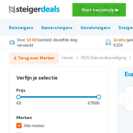
Start keuzehulp ▶
Rolsteigers
Kamersteigers
Gevelsteigers
Steige
Voor
13:00
besteld, dezelfde dag
Gratis
gel
verwerkt
€200
Home
RSS Dakrandbeveiliging
Terug naar Merken
Eu
Verfijn je selectie
Prijs
€
0
€
7500
Merken
Alle merken