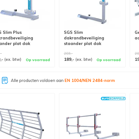
 Slim Plus
SGS Slim
G
randbeveiliging
dakrandbeveiliging
a
ander plat dak
staander plat dak
,-
203,-
20
,-
189,-
1
(ex. btw)
(ex. btw)
Op voorraad
Op voorraad
Grootste assortiment van
Nederland