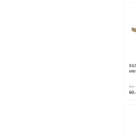
SGS
mtr
64,-
60,