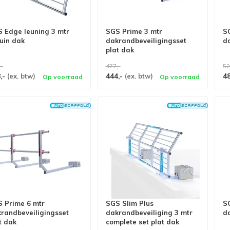
 Edge leuning 3 mtr
SGS Prime 3 mtr
S
uin dak
dakrandbeveiligingsset
d
plat dak
,-
477,-
52
,-
444,-
4
(ex. btw)
(ex. btw)
Op voorraad
Op voorraad
 Prime 6 mtr
SGS Slim Plus
S
randbeveiligingsset
dakrandbeveiliging 3 mtr
d
t dak
complete set plat dak