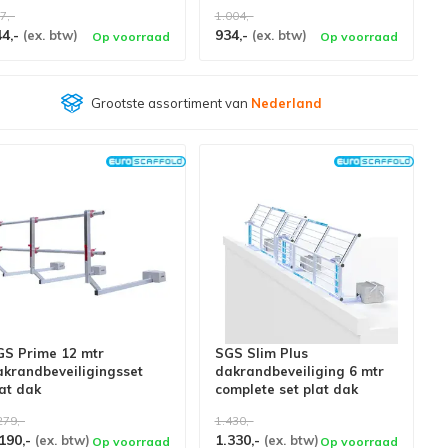
7,-
1.004,-
44,-
934,-
(ex. btw)
(ex. btw)
Op voorraad
Op voorraad
Klantenbeoordeling
9,4/10
GS Prime 12 mtr
SGS Slim Plus
akrandbeveiligingsset
dakrandbeveiliging 6 mtr
at dak
complete set plat dak
279,-
1.430,-
190,-
1.330,-
(ex. btw)
(ex. btw)
Op voorraad
Op voorraad