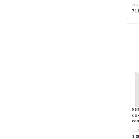
764
711
Alle producten voldoen aan
EN 1004/NEN 2484-norm
SGS
dak
com
1.12
1.0