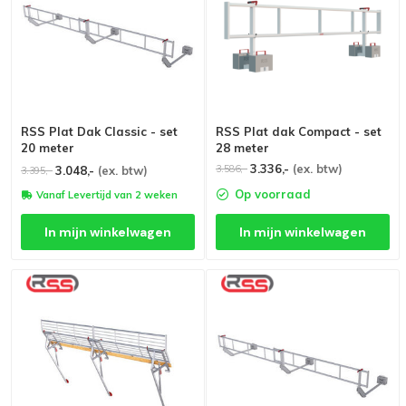
RSS Plat Dak Classic - set
RSS Plat dak Compact - set
20 meter
28 meter
3.336,-
(ex. btw)
3.586,-
3.048,-
(ex. btw)
3.395,-
Op voorraad
Vanaf Levertijd van 2 weken
In mijn winkelwagen
In mijn winkelwagen