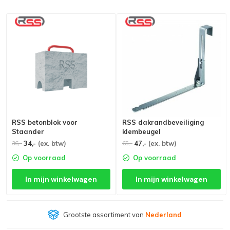
RSS betonblok voor
RSS dakrandbeveiliging
Staander
klembeugel
34,-
(ex. btw)
47,-
(ex. btw)
36,-
65,-
Op voorraad
Op voorraad
In mijn winkelwagen
In mijn winkelwagen
Grootste assortiment van
Nederland