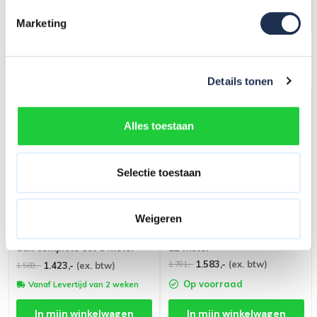
In mijn winkelwagen
In mijn winkelwagen
Marketing
Grootste assortiment van
Nederland
Details tonen
Alles toestaan
Selectie toestaan
Weigeren
RSS dakrandbeveiliging plat
RSS Plat dak Compact - set
dak complete set 8 meter
12 meter
1.583,-
(ex. btw)
1.701,-
1.423,-
(ex. btw)
1.569,-
Op voorraad
Vanaf Levertijd van 2 weken
In mijn winkelwagen
In mijn winkelwagen