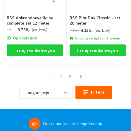
RSS dakrandbeveiliging
RSS Plat Dak Classic - set
complete set 12 meter
28 meter
3.758,-
(ex. btw)
4.911,-
4.135,-
(ex. btw)
4.445,-
Op voorraad
Vanaf Levertijd van 2 weken
In mijn winkelwagen
In mijn winkelwagen
1
2
Filters
Laagste prijs
Gratis
jaarlijkse rolsteigerkeuring