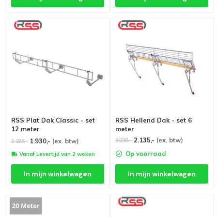
RSS Plat Dak Classic - set
RSS Hellend Dak - set 6
12 meter
meter
2.135,-
(ex. btw)
3.098,-
1.930,-
(ex. btw)
2.186,-
Op voorraad
Vanaf Levertijd van 2 weken
In mijn winkelwagen
In mijn winkelwagen