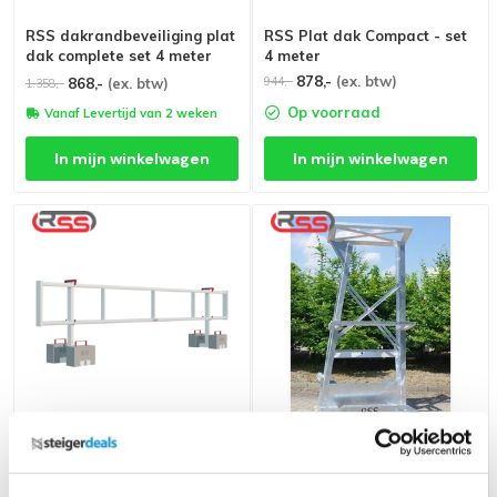
RSS dakrandbeveiliging plat
RSS Plat dak Compact - set
dak complete set 4 meter
4 meter
878,-
(ex. btw)
944,-
868,-
(ex. btw)
1.358,-
Op voorraad
Vanaf Levertijd van 2 weken
In mijn winkelwagen
In mijn winkelwagen
RSS Dakrandbeveiliging Plat
RSS Transportframe
dak Compact (60 cm) set 8
meter