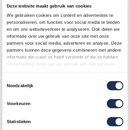
1.141,-
(ex. btw)
1.165,-
(ex. btw)
1.226,-
1.597,-
Deze website maakt gebruik van cookies
Op voorraad
Op voorraad
We gebruiken cookies om content en advertenties te
In mijn winkelwagen
In mijn winkelwagen
personaliseren, om functies voor social media te bieden
en om ons websiteverkeer te analyseren. Ook delen we
informatie over uw gebruik van onze site met onze
partners voor social media, adverteren en analyse. Deze
Uw voordeel: -476,-
partners kunnen deze gegevens combineren met andere
informatie die u aan ze heeft verstrekt of die ze hebben
verzameld op basis van uw gebruik van hun services.
Toestemmingsselectie
Noodzakelijk
RSS Transportframe t.b.v.
RSS plat dak Compact
RSS Hellend Dak - set 3
Voorkeuren
meter
1.323,-
(ex. btw)
1.799,-
1.397,-
(ex. btw)
1.502,-
Statistieken
Op voorraad
Op voorraad