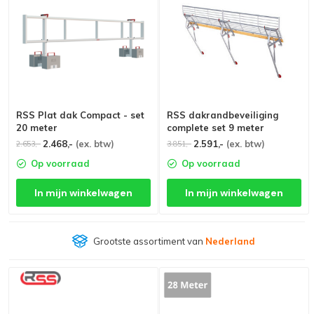
RSS Plat dak Compact - set
RSS dakrandbeveiliging
20 meter
complete set 9 meter
2.468,-
(ex. btw)
2.591,-
(ex. btw)
2.653,-
3.851,-
Op voorraad
Op voorraad
In mijn winkelwagen
In mijn winkelwagen
Grootste assortiment van
Nederland