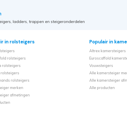
n
eigers, ladders, trappen en steigeronderdelen
r in rolsteigers
Populair in kame
lsteigers
Altrex kamersteigers
fold rolsteigers
Euroscaffold kamerst
 rolsteigers
Vouwsteigers
rolsteigers
Alle kamersteiger me
ands rolsteigers
Alle kamersteiger af
steiger merken
Alle producten
steiger afmetingen
ducten