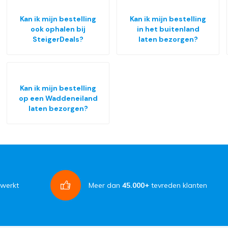
Kan ik mijn bestelling
Kan ik mijn bestelling
ook ophalen bij
in het buitenland
SteigerDeals?
laten bezorgen?
Kan ik mijn bestelling
op een Waddeneiland
laten bezorgen?
rwerkt
Meer dan
45.000+
tevreden klanten