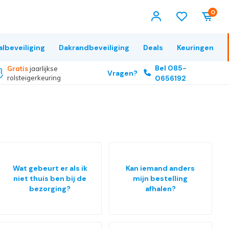
0
albeveiliging
Dakrandbeveiliging
Deals
Keuringen
Bel 085-
Gratis
jaarlijkse
Vragen?
rolsteigerkeuring
0656192
Wat gebeurt er als ik
Kan iemand anders
niet thuis ben bij de
mijn bestelling
bezorging?
afhalen?