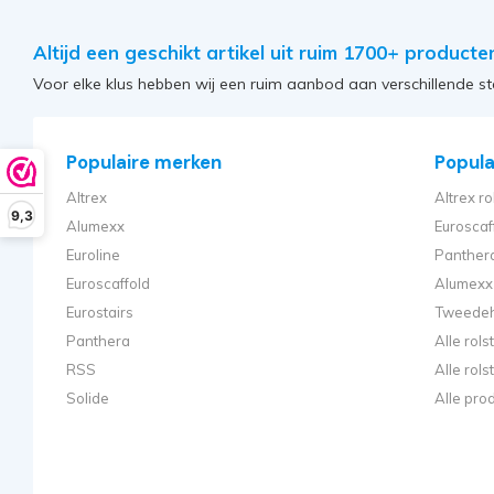
Altijd een geschikt artikel uit ruim 1700+ producte
Voor elke klus hebben wij een ruim aanbod aan verschillende st
Populaire merken
Populai
Altrex
Altrex ro
9,3
Alumexx
Euroscaf
Euroline
Panthera
Euroscaffold
Alumexx 
Eurostairs
Tweedeh
Panthera
Alle rol
RSS
Alle rol
Solide
Alle pro