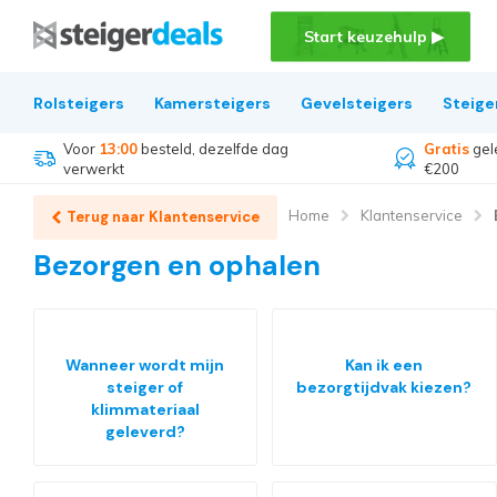
Start keuzehulp ▶
Rolsteigers
Kamersteigers
Gevelsteigers
Steige
Voor
13:00
besteld, dezelfde dag
Gratis
gel
verwerkt
€200
Home
Klantenservice
Terug naar Klantenservice
Bezorgen en ophalen
Wanneer wordt mijn
Kan ik een
steiger of
bezorgtijdvak kiezen?
klimmateriaal
geleverd?