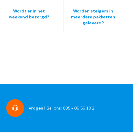
Wordt er in het
Worden steigers in
weekend bezorgd?
meerdere pakketten
geleverd?
Vragen?
Bel ons: 085 - 06 56 19 2