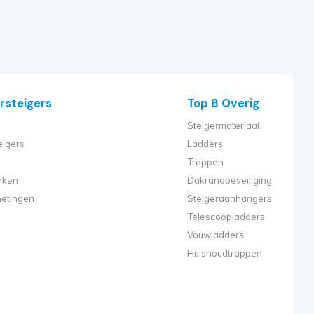
rsteigers
Top 8 Overig
Steigermateriaal
eigers
Ladders
Trappen
rken
Dakrandbeveiliging
metingen
Steigeraanhangers
Telescoopladders
Vouwladders
Huishoudtrappen