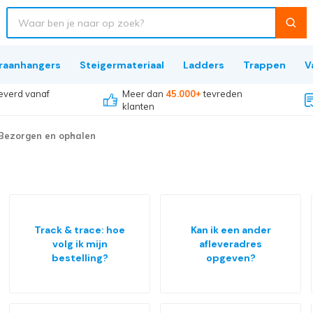
raanhangers
Steigermateriaal
Ladders
Trappen
V
everd vanaf
Meer dan
45.000+
tevreden
klanten
Bezorgen en ophalen
Track & trace: hoe
Kan ik een ander
volg ik mijn
afleveradres
bestelling?
opgeven?