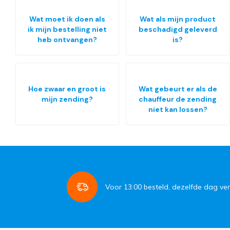
Wat moet ik doen als
Wat als mijn product
ik mijn bestelling niet
beschadigd geleverd
heb ontvangen?
is?
Hoe zwaar en groot is
Wat gebeurt er als de
mijn zending?
chauffeur de zending
niet kan lossen?
Voor
13:00
besteld, dezelfde dag ve