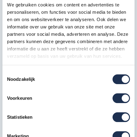
Kantplanken dichten de opening tussen het frame van de
We gebruiken cookies om content en advertenties te
personaliseren, om functies voor social media te bieden
dakrandbeveiliging en de dakrand om uitglijden en struikelen
en om ons websiteverkeer te analyseren. Ook delen we
te voorkomen. Tevens kunnen er geen materialen en
informatie over uw gebruik van onze site met onze
gereedschappen door de opening vallen.
partners voor social media, adverteren en analyse. Deze
Specificaties:
partners kunnen deze gegevens combineren met andere
informatie die u aan ze heeft verstrekt of die ze hebben
Hout
verzameld op basis van uw gebruik van hun services.
3 meter
Toestemmingsselectie
Noodzakelijk
Specificaties
Voorkeuren
EAN
8720812730613
Artikelcode
SGS-KP
Statistieken
Marketing