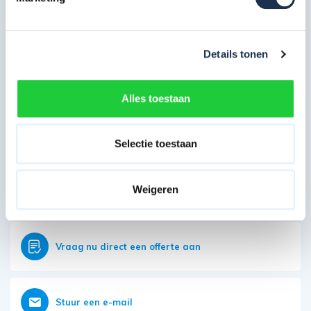
Meest behulpzame reviews
Kwaliteit keurmerken, certificering en
veiligheidsnormen
Details tonen
Eerder bekeken door jou
Alles toestaan
Direct contact opnemen
Heb je nog vragen?
Selectie toestaan
Onze klantenservice is vanaf 08:00 weer geopend
Weigeren
Bereikbaar op 085 - 06 56 19 2
Vraag nu direct een offerte aan
Stuur een e-mail