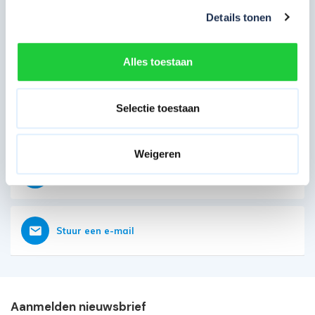
Eerder bekeken door jou
Details tonen
Direct contact opnemen
Alles toestaan
Heb je nog vragen?
Onze klantenservice is vanaf weer geopend
Selectie toestaan
Bereikbaar op 085 - 06 56 19 2
Weigeren
Vraag nu direct een offerte aan
Stuur een e-mail
Aanmelden nieuwsbrief