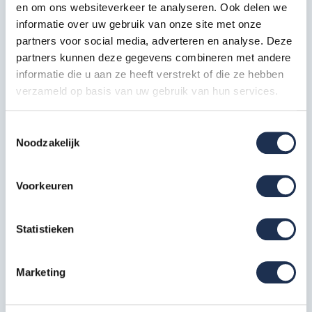
en om ons websiteverkeer te analyseren. Ook delen we
slijtage tegen te gaan
informatie over uw gebruik van onze site met onze
De AS30S uitvoering mag gestropt worden
partners voor social media, adverteren en analyse. Deze
Verkrijgbaar in de volgende lengtes: 0,6 / 1,0 1,5 en 2,0
partners kunnen deze gegevens combineren met andere
meter
informatie die u aan ze heeft verstrekt of die ze hebben
verzameld op basis van uw gebruik van hun services.
Specificaties
Toestemmingsselectie
Noodzakelijk
EAN
3600230593920
Voorkeuren
Artikelcode
57272
Statistieken
Meest behulpzame reviews
Kwaliteit keurmerken, certificering en
Marketing
veiligheidsnormen