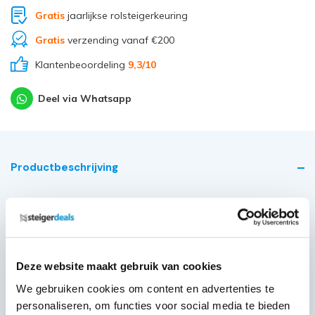
Gratis
jaarlijkse rolsteigerkeuring
Gratis
verzending vanaf €200
Klantenbeoordeling
9,3
/10
Deel via Whatsapp
Productbeschrijving
Polyester ankerstrop van bandmateriaal. De strop is
ontworpen als ankerpunt op een frame waaraan een
valbeveiliger bevestigd kan worden.
Deze website maakt gebruik van cookies
Voldoet aan de EN 795 B-2012 norm en
CENTS16415/2013
We gebruiken cookies om content en advertenties te
Optioneel: beschermhoes voor de ankerstrop om
personaliseren, om functies voor social media te bieden