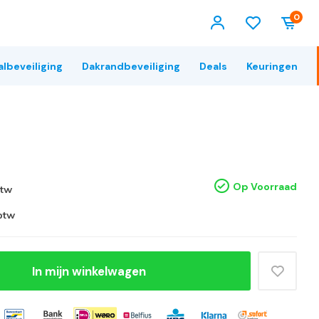
0
albeveiliging
Dakrandbeveiliging
Deals
Keuringen
Op Voorraad
btw
 btw
In mijn winkelwagen