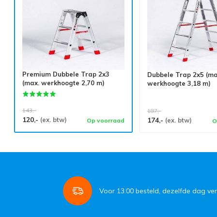
Premium Dubbele Trap 2x3
Dubbele Trap 2x5 (ma
(max. werkhoogte 2,70 m)
werkhoogte 3,18 m)
143,-
187,-
120,-
(ex. btw)
174,-
(ex. btw)
Op voorraad
O
Voor
13:00
besteld, dezelfde dag ve