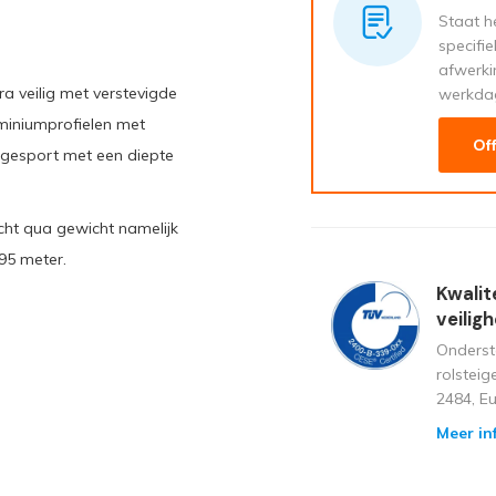
Staat he
specifi
afwerki
ra veilig met verstevigde
werkda
uminiumprofielen met
Of
n gesport met een diepte
cht qua gewicht namelijk
95 meter.
Kwalit
veilig
Onderst
rolstei
2484, E
Meer in