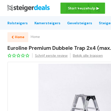
Start keuzehulp ▶
Rolsteigers
Kamersteigers
Gevelsteigers
Steige
Home
Home
Euroline Premium Dubbele Trap 2x4 (max
Schrijf eerste review
Bekijk alle trappen