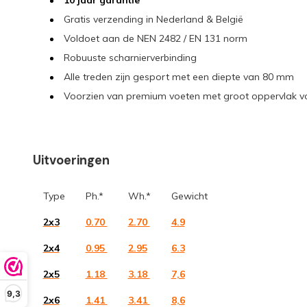
10 jaar garantie
Gratis verzending in Nederland & België
Voldoet aan de NEN 2482 / EN 131 norm
Robuuste scharnierverbinding
Alle treden zijn gesport met een diepte van 80 mm
Voorzien van premium voeten met groot oppervlak voor
Uitvoeringen
Type
Ph.*
Wh.*
Gewicht
2x3
0.70
2.70
4.9
2x4
0.95
2.95
6.3
2x5
1.18
3.18
7,6
9,3
2x6
1.41
3.41
8,6