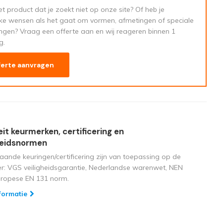
t product dat je zoekt niet op onze site? Of heb je
eke wensen als het gaat om vormen, afmetingen of speciale
ngen? Vraag een offerte aan en wij reageren binnen 1
g.
ferte aanvragen
eit keurmerken, certificering en
heidsnormen
aande keuringen/certificering zijn van toepassing op de
ger: VGS veiligheidsgarantie, Nederlandse warenwet, NEN
uropese EN 131 norm.
formatie