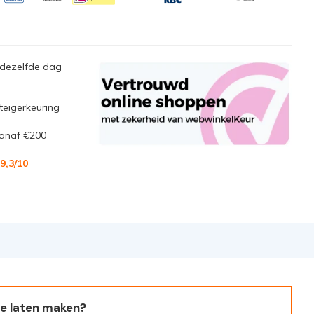
 dezelfde dag
steigerkeuring
anaf €200
9,3
/10
e laten maken?