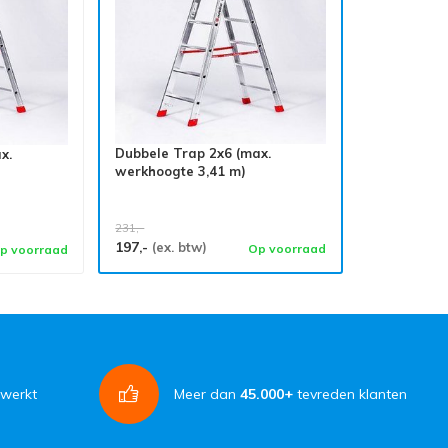
Dubbele Trap 2x6 (max.
x.
werkhoogte 3,41 m)
231,-
197,-
(ex. btw)
Op voorraad
p voorraad
rwerkt
Meer dan
45.000+
tevreden klanten