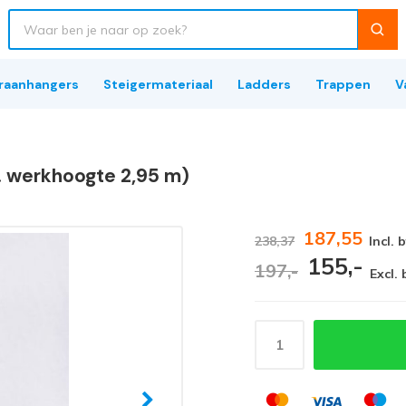
raanhangers
Steigermateriaal
Ladders
Trappen
V
. werkhoogte 2,95 m)
187,55
238,37
Incl. 
155,-
197,-
Excl.