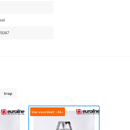
eel
5047
trap
Uw voordeel: -34,-