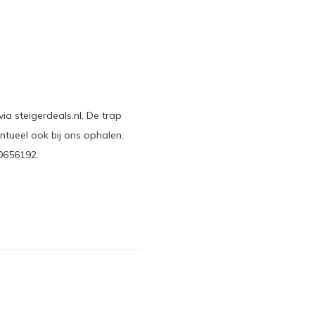
via steigerdeals.nl. De trap
ntueel ook bij ons ophalen.
0656192.