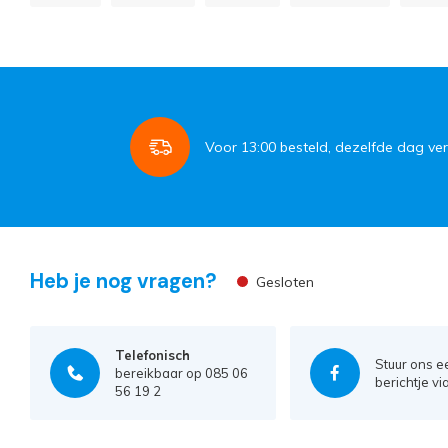
Voor
13:00
besteld, dezelfde dag ve
Heb je nog vragen?
Gesloten
Telefonisch
Stuur ons e
bereikbaar op 085 06
berichtje vi
56 19 2