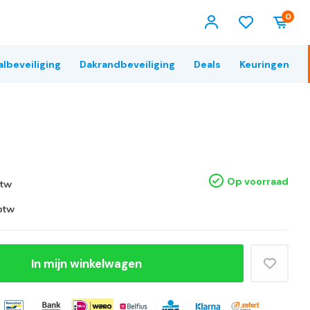
0
albeveiliging
Dakrandbeveiliging
Deals
Keuringen
Op voorraad
btw
 btw
In mijn winkelwagen