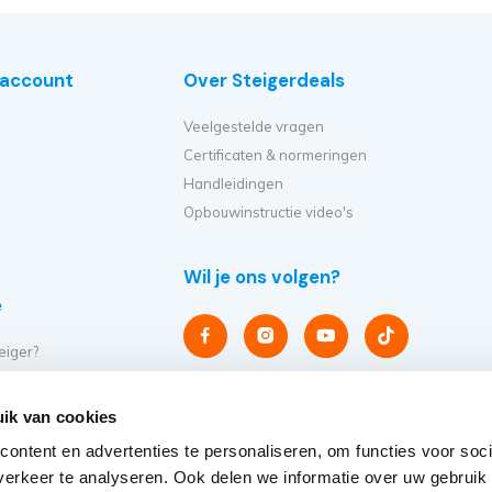
e account
Over Steigerdeals
Veelgestelde vragen
Certificaten & normeringen
Handleidingen
Opbouwinstructie video's
Wil je ons volgen?
e
eiger?
et ik kopen?
er op?
ik van cookies
eiger verplaatsen?
ontent en advertenties te personaliseren, om functies voor soci
steigers
erkeer te analyseren. Ook delen we informatie over uw gebruik