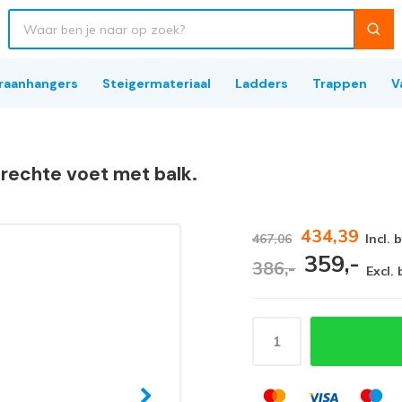
raanhangers
Steigermateriaal
Ladders
Trappen
V
g rechte voet met balk.
434,39
467,06
Incl. 
359,-
386,-
Excl.