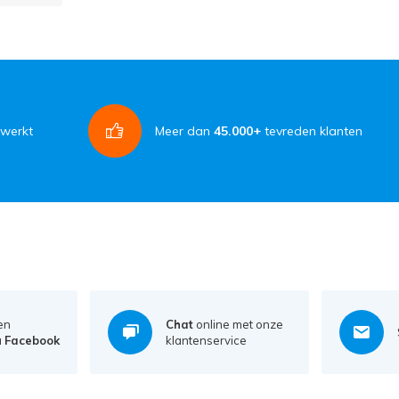
rwerkt
Meer dan
45.000+
tevreden klanten
en
Chat
online met onze
a
Facebook
klantenservice