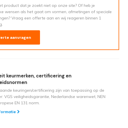
t product dat je zoekt niet op onze site? Of heb je
eke wensen als het gaat om vormen, afmetingen of speciale
ngen? Vraag een offerte aan en wij reageren binnen 1
g.
ferte aanvragen
eit keurmerken, certificering en
heidsnormen
aande keuringen/certificering zijn van toepassing op de
ger: VGS veiligheidsgarantie, Nederlandse warenwet, NEN
uropese EN 131 norm.
formatie