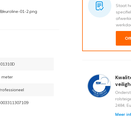
Staat he
8/euroline-01-2.png
specifi
afwerki
werkda
Of
701310D
 meter
Kwalit
veilig
rofessioneel
Onderst
rolstei
4003311307109
2484, E
Meer in