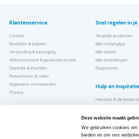
Klantenservice
Snel regelen in j
Contact
Vergelijk producten
Bestellen & betalen
Mijn verlanglijst
Verzending & bezorging
Mijn tickets
Aflevermoment & gewenste locatie
Mijn bestellingen
Garantie & klachten
Registreren
Retourneren & ruilen
Algemene voorwaarden
Hulp en inspirati
Privacy
Hoe kies ik de beste st
Welke kamersteiger mo
Hoe bouw ik mijn steig
Deze website maakt gebru
Hoe moet ik mijn rolst
We gebruiken cookies om c
Veelgestelde vragen - 
bieden en om ons websitev