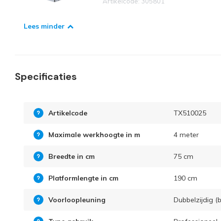
Artikelcode: 305801
Lees minder
Specificaties
Artikelcode
TX510025
Maximale werkhoogte in m
4 meter
Breedte in cm
75 cm
Platformlengte in cm
190 cm
Voorloopleuning
Dubbelzijdig (b