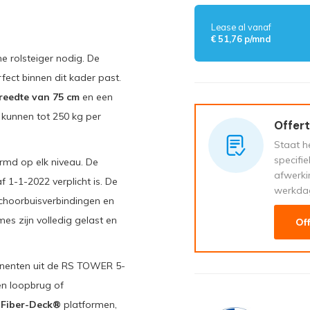
Lease al vanaf
€ 51,76 p/mnd
e rolsteiger nodig. De
fect binnen dit kader past.
reedte van 75 cm
en een
kunnen tot 250 kg per
Offert
Staat he
specifi
rmd op elk niveau. De
afwerki
f 1-1-2022 verplicht is. De
werkda
hoorbuisverbindingen en
es zijn volledig gelast en
Of
ponenten uit de RS TOWER 5-
en loopbrug of
t Fiber-Deck®
platformen,