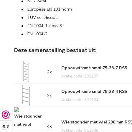
NEN 2484
Europese EN 131 norm
TÜV certificaat
EN 1004-1 class 3
EN 1004-2
Deze samenstelling bestaat uit:
Opbouwframe smal 75-28-7 RS5
2x
Artikelcode: 301107
Opbouwframe smal 75-28-4 RS5
2x
Artikelcode: 301104
Wielstaander met wiel 200 mm RS
4x
9,3
Artikelcode: 511230