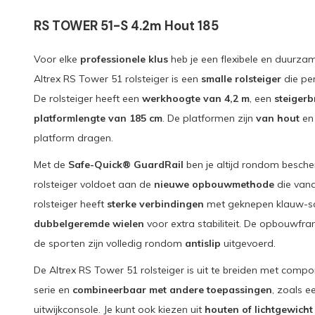
RS TOWER 51-S 4.2m Hout 185
Voor elke
professionele klus
heb je een flexibele en duurzam
Altrex RS Tower 51 rolsteiger is een
smalle rolsteiger
die per
De rolsteiger heeft een
werkhoogte van 4,2 m
, een
steigerb
platformlengte van 185 cm
. De platformen zijn
van hout
en 
platform dragen.
Met de
Safe-Quick® GuardRail
ben je altijd rondom besche
rolsteiger voldoet aan de
nieuwe opbouwmethode
die vana
rolsteiger heeft
sterke verbindingen
met geknepen klauw-sc
dubbelgeremde wielen
voor extra stabiliteit. De opbouwfram
de sporten zijn volledig rondom
antislip
uitgevoerd.
De Altrex RS Tower 51 rolsteiger is uit te breiden met com
serie en
combineerbaar met andere toepassingen
, zoals e
uitwijkconsole. Je kunt ook kiezen uit
houten of lichtgewich