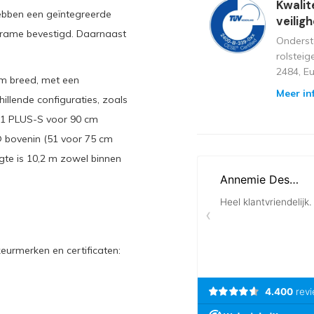
Kwalit
hebben een geïntegreerde
veilig
frame bevestigd. Daarnaast
Onderst
rolstei
2484, E
cm breed, met een
Meer in
hillende configuraties, zoals
51 PLUS-S voor 90 cm
® bovenin (51 voor 75 cm
te is 10,2 m zowel binnen
eurmerken en certificaten: