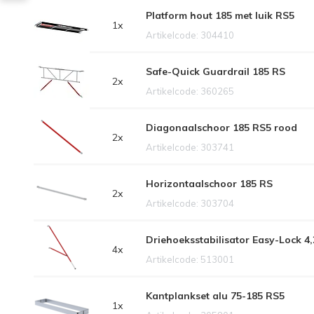
Platform hout 185 met luik RS5
1x
Artikelcode: 304410
Safe-Quick Guardrail 185 RS
2x
Artikelcode: 360265
Diagonaalschoor 185 RS5 rood
2x
Artikelcode: 303741
Horizontaalschoor 185 RS
2x
Artikelcode: 303704
Driehoeksstabilisator Easy-Lock 4
4x
Artikelcode: 513001
Kantplankset alu 75-185 RS5
1x