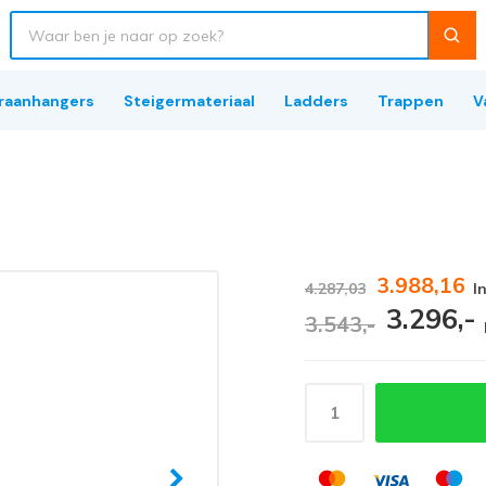
raanhangers
Steigermateriaal
Ladders
Trappen
V
3.988,16
4.287,03
I
3.296,-
3.543,-