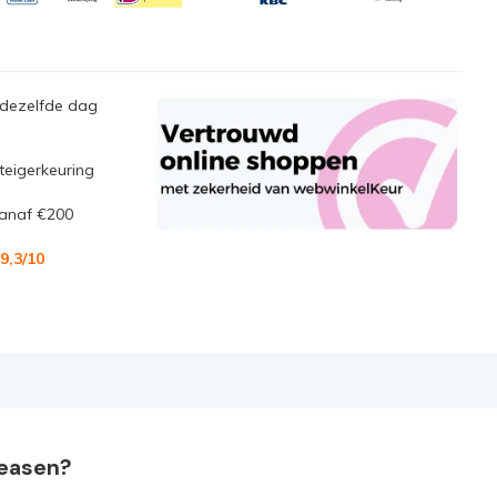
 dezelfde dag
steigerkeuring
anaf €200
9,3
/10
leasen?