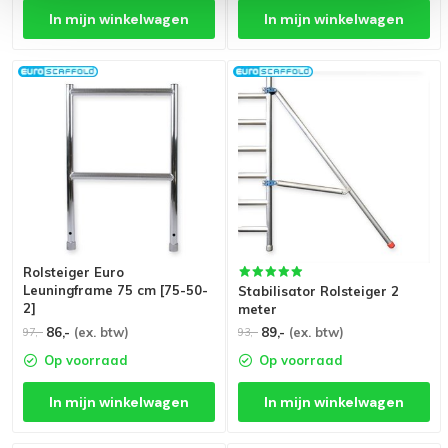
In mijn winkelwagen
In mijn winkelwagen
Rolsteiger Euro
Leuningframe 75 cm [75-50-
Stabilisator Rolsteiger 2
2]
meter
86,-
(ex. btw)
89,-
(ex. btw)
97,-
93,-
Op voorraad
Op voorraad
In mijn winkelwagen
In mijn winkelwagen