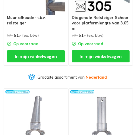
Muur afhouder t.b.v.
Diagonale Rolsteiger Schoor
rolsteiger
voor platformlengte van 3.05
m
51,-
(ex. btw)
51,-
(ex. btw)
53,-
56,-
Op voorraad
Op voorraad
In mijn winkelwagen
In mijn winkelwagen
Grootste assortiment van
Nederland