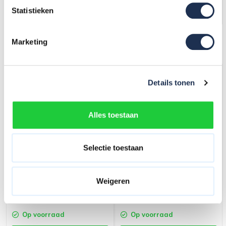
In mijn winkelwagen
In mijn winkelwagen
Statistieken
Marketing
Grootste assortiment van
Nederland
Details tonen
Alles toestaan
Selectie toestaan
Horizontale Rolsteiger
Schoor 4.00 m
Trapgatsteiger
Weigeren
opbouwframe 75-28-1
81,-
(ex. btw)
84,-
(ex. btw)
83,-
90,-
Op voorraad
Op voorraad