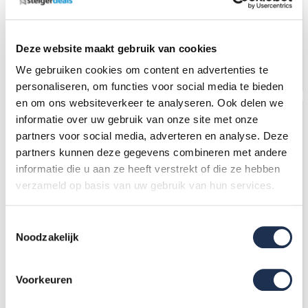
cm [90-50-2]
cm [ 75-50-2]
67,-
(ex. btw)
69,-
(ex. btw)
93,-
88,-
Op voorraad
Op voorraad
Deze website maakt gebruik van cookies
We gebruiken cookies om content en advertenties te
In mijn winkelwagen
In mijn winkelwagen
personaliseren, om functies voor social media te bieden
en om ons websiteverkeer te analyseren. Ook delen we
informatie over uw gebruik van onze site met onze
partners voor social media, adverteren en analyse. Deze
partners kunnen deze gegevens combineren met andere
informatie die u aan ze heeft verstrekt of die ze hebben
verzameld op basis van uw gebruik van hun services.
Toestemmingsselectie
Noodzakelijk
Rolsteiger Leuningframe 135
Rolsteiger Opbouwframe 75
cm [ 135-50-2]
cm - 2 sports
74,-
(ex. btw)
76,-
(ex. btw)
101,-
81,-
Voorkeuren
Op voorraad
Op voorraad