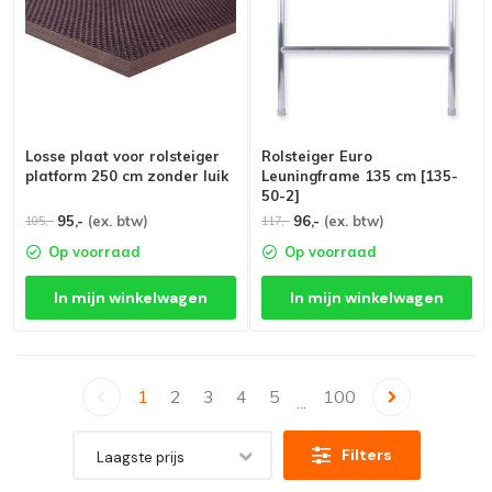
Losse plaat voor rolsteiger
Rolsteiger Euro
platform 250 cm zonder luik
Leuningframe 135 cm [135-
50-2]
95,-
(ex. btw)
96,-
(ex. btw)
105,-
117,-
Op voorraad
Op voorraad
In mijn winkelwagen
In mijn winkelwagen
1
2
3
4
5
100
...
Filters
Laagste prijs