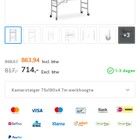
+3
863,94
988,57
Incl. btw
714,-
817,-
1-3 dagen
Excl. btw
Kamersteiger 75x190x4.7m werkhoogte