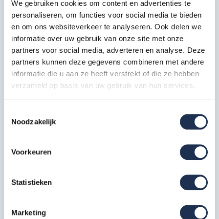
We gebruiken cookies om content en advertenties te
personaliseren, om functies voor social media te bieden
Opbergmaat: 36 x 100 x 197 cm
en om ons websiteverkeer te analyseren. Ook delen we
Max. draagvermogen: 250 kg
informatie over uw gebruik van onze site met onze
Alle onderdelen zijn van hoogwaardig lichtgewicht
partners voor social media, adverteren en analyse. Deze
aluminium en universeel
partners kunnen deze gegevens combineren met andere
Snel op te bouwen en compact in opslag
informatie die u aan ze heeft verstrekt of die ze hebben
Zeer licht en wendbaar in gebruik
verzameld op basis van uw gebruik van hun services.
Buisdikte van 50 mm en wanddikte van 2.2 mm
Voldoet ruimschoots aan aan wettelijke norm EN1004
Toestemmingsselectie
Noodzakelijk
Opbouwtijd: 2 minuten
Voorkeuren
Wat is de betekenis van werkhoogte?
Met de term werkhoogte wordt bedoelt de hoogte waarop u
Statistieken
kunt werken als u op het platform staat.
De formule die hierbij hoort is: platformhoogte + 2,0
Marketing
meter = werkhoogte.