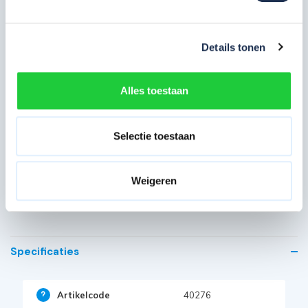
Dit is een schatting en kan iets afwijken van de werkelijke
werkhoogte. Dit is afhankelijk van uw eigen lengte.
Details tonen
Alles toestaan
Eenvoudig en veilig betalen
U kunt de vouwsteiger gemakkelijk en snel online bestellen via
Selectie toestaan
steigerdeals.nl. De steiger wordt na betaling binnen 1
werkdag geleverd. U kunt de kamersteiger eventueel ook bij
Weigeren
ons ophalen. Neem hiervoor contact op met ons
service
team
.
Specificaties
Artikelcode
40276