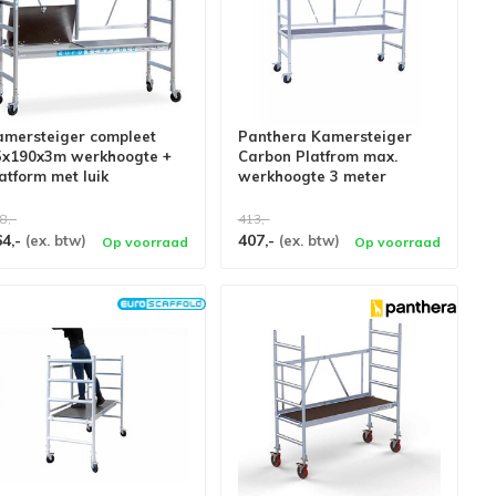
amersteiger compleet
Panthera Kamersteiger
5x190x3m werkhoogte +
Carbon Platfrom max.
atform met luik
werkhoogte 3 meter
8,-
413,-
64,-
407,-
(ex. btw)
(ex. btw)
Op voorraad
Op voorraad