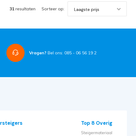
31
resultaten
Sorteer op:
Laagste prijs
Vragen?
Bel ons: 085 - 06 56 19 2
rsteigers
Top 8 Overig
Steigermateriaal