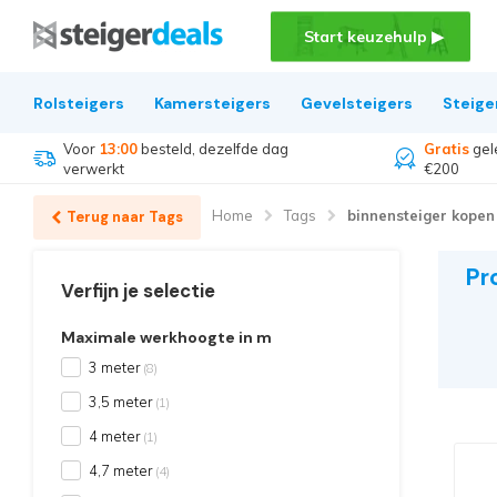
Start keuzehulp ▶
Rolsteigers
Kamersteigers
Gevelsteigers
Steige
Voor
13:00
besteld, dezelfde dag
Gratis
gel
verwerkt
€200
Home
Tags
binnensteiger kopen
Terug naar Tags
Pr
Verfijn je selectie
Maximale werkhoogte in m
3 meter
(8)
3,5 meter
(1)
4 meter
(1)
4,7 meter
(4)