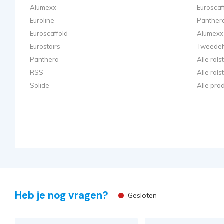
Alumexx
Euroscaf
Euroline
Panthera
Euroscaffold
Alumexx 
Eurostairs
Tweedeh
Panthera
Alle rol
RSS
Alle rol
Solide
Alle pro
Heb je nog vragen?
Gesloten