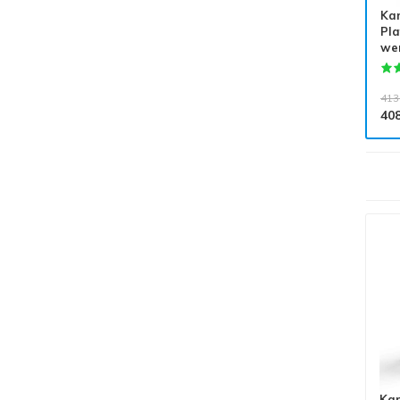
Ka
Pla
we
413
40
Alle producten voldoen aan
EN 1004/NEN 2484-norm
Kam