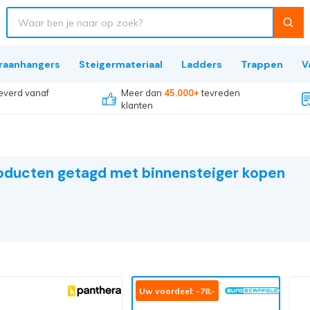
raanhangers
Steigermateriaal
Ladders
Trappen
V
everd vanaf
Meer dan
45.000+
tevreden
klanten
oducten getagd met binnensteiger kopen
Uw voordeel: -78,-