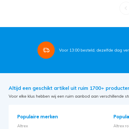
Voor
13:00
besteld, dezelfde dag ve
Altijd een geschikt artikel uit ruim 1700+ producte
Voor elke klus hebben wij een ruim aanbod aan verschillende st
Populaire merken
Populai
Altrex
Altrex ro