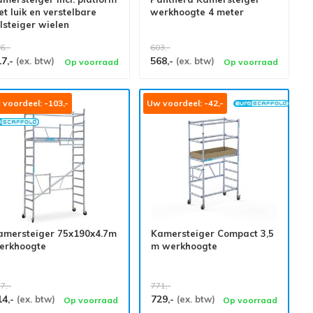
t luik en verstelbare
werkhoogte 4 meter
lsteiger wielen
6,-
603,-
17,-
568,-
(ex. btw)
(ex. btw)
Op voorraad
Op voorraad
voordeel: -103,-
Uw voordeel: -42,-
amersteiger 75x190x4.7m
Kamersteiger Compact 3,5
erkhoogte
m werkhoogte
7,-
771,-
14,-
729,-
(ex. btw)
(ex. btw)
Op voorraad
Op voorraad