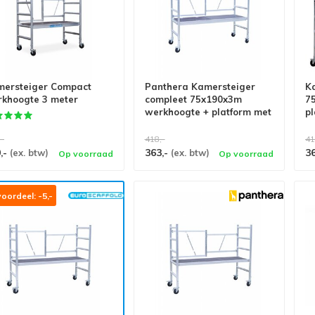
ersteiger Compact
Panthera Kamersteiger
K
khoogte 3 meter
compleet 75x190x3m
7
werkhoogte + platform met
pl
luik
,-
418,-
41
,-
363,-
3
(ex. btw)
(ex. btw)
Op voorraad
Op voorraad
oordeel: -5,-