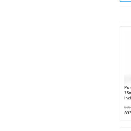
Alle producten voldoen aan
EN 1004/NEN 2484-norm
Pan
75x
inc
868
833