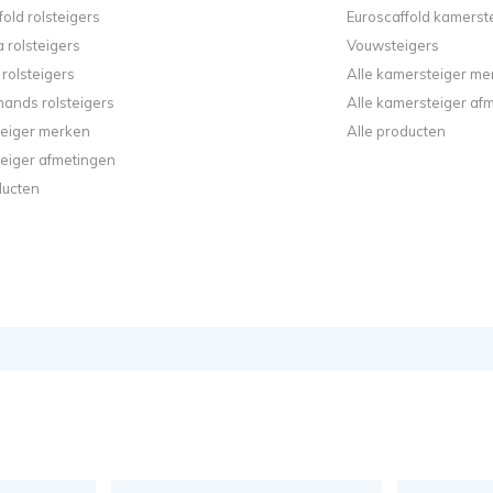
fold rolsteigers
Euroscaffold kamerst
 rolsteigers
Vouwsteigers
rolsteigers
Alle kamersteiger me
ands rolsteigers
Alle kamersteiger af
steiger merken
Alle producten
steiger afmetingen
ducten