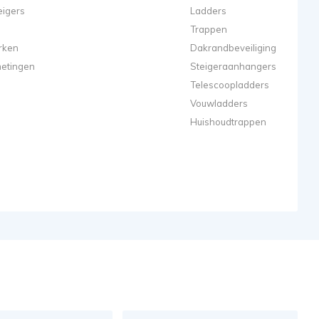
eigers
Ladders
Trappen
rken
Dakrandbeveiliging
metingen
Steigeraanhangers
Telescoopladders
Vouwladders
Huishoudtrappen