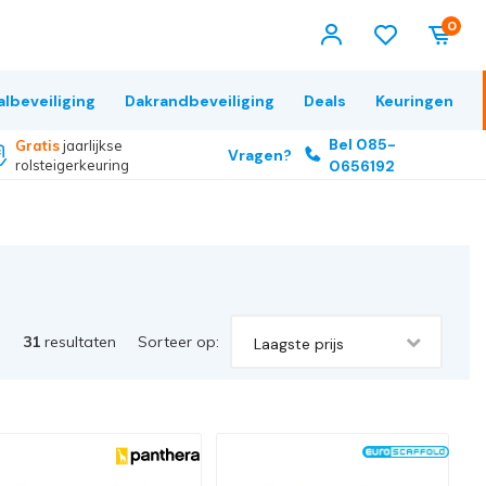
0
albeveiliging
Dakrandbeveiliging
Deals
Keuringen
Bel 085-
Gratis
jaarlijkse
Vragen?
rolsteigerkeuring
0656192
31
resultaten
Sorteer op:
Laagste prijs