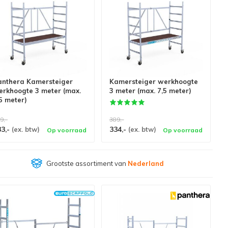
anthera Kamersteiger
Kamersteiger werkhoogte
erkhoogte 3 meter (max.
3 meter (max. 7,5 meter)
5 meter)
9,-
389,-
33,-
334,-
(ex. btw)
(ex. btw)
Op voorraad
Op voorraad
Klantenbeoordeling
9,4/10