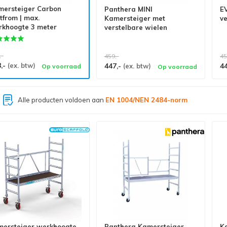
mersteiger Carbon
Panthera MINI
E
tfrom | max.
Kamersteiger met
ve
rkhoogte 3 meter
verstelbare wielen
,-
459,-
45
8,-
(ex. btw)
447,-
4
(ex. btw)
Op voorraad
Op voorraad
Grootste assortiment van
Nederland
ersteiger werkhoogte
Panthera Kamersteiger
Ka