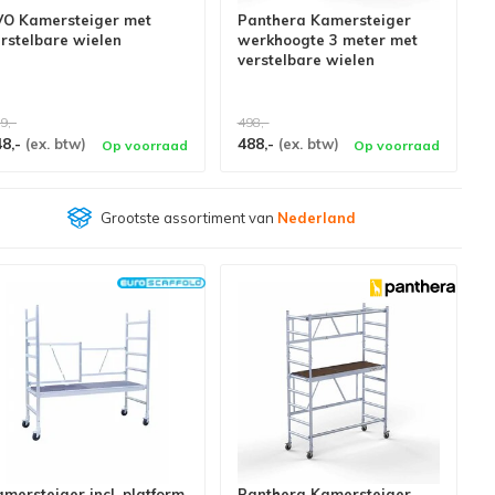
VO Kamersteiger met
Panthera Kamersteiger
rstelbare wielen
werkhoogte 3 meter met
verstelbare wielen
9,-
498,-
48,-
488,-
(ex. btw)
(ex. btw)
Op voorraad
Op voorraad
Klantenbeoordeling
9,4/10
mersteiger incl. platform
Panthera Kamersteiger