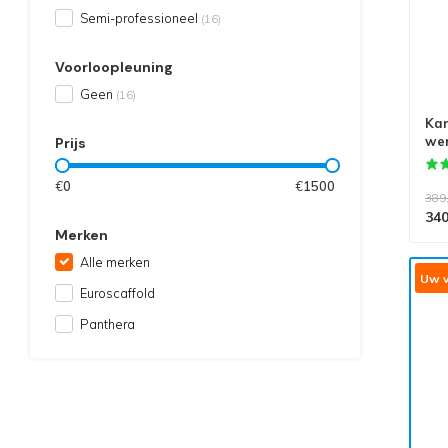
Semi-professioneel
(16)
Voorloopleuning
Geen
(16)
Kam
wer
Prijs
€
0
€
1500
389
340
Merken
Alle merken
Uw v
Euroscaffold
Panthera