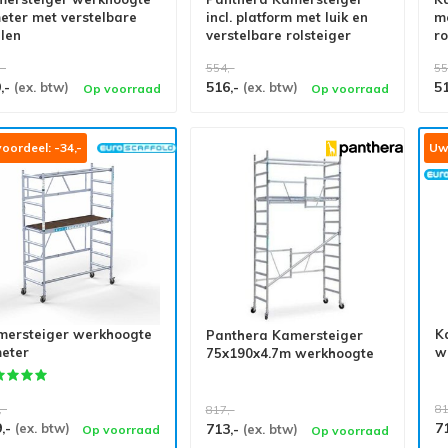
eter met verstelbare
incl. platform met luik en
me
len
verstelbare rolsteiger
ro
wielen
,-
554,-
55
,-
516,-
5
(ex. btw)
(ex. btw)
Op voorraad
Op voorraad
oordeel: -34,-
Uw 
mersteiger werkhoogte
K
Panthera Kamersteiger
eter
w
75x190x4.7m werkhoogte
,-
81
817,-
9,-
7
(ex. btw)
713,-
(ex. btw)
Op voorraad
Op voorraad