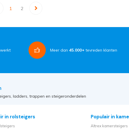
1
2
rwerkt
Meer dan
45.000+
tevreden klanten
n
eigers, ladders, trappen en steigeronderdelen
r in rolsteigers
Populair in kame
lsteigers
Altrex kamersteigers