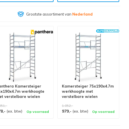
Klantenbeoordeling
9,4/10
anthera Kamersteiger
Kamersteiger 75x190x4.7m
5x190x4.7m werkhoogte
werkhoogte met
t verstelbare wielen
verstelbare wielen
051,-
1.052,-
78,-
979,-
(ex. btw)
(ex. btw)
Op voorraad
Op voorraad