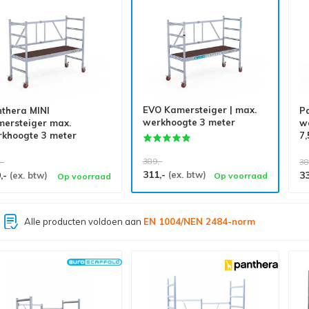
EVO Kamersteiger | max.
thera MINI
P
werkhoogte 3 meter
ersteiger max.
w
khoogte 3 meter
7,
389,-
,-
38
311,-
,-
(ex. btw)
3
(ex. btw)
Op voorraad
Op voorraad
Grootste assortiment van
Nederland