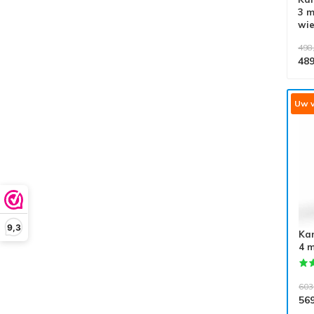
3 m
wie
498
489
Uw v
9,3
Ka
4 m
603
56