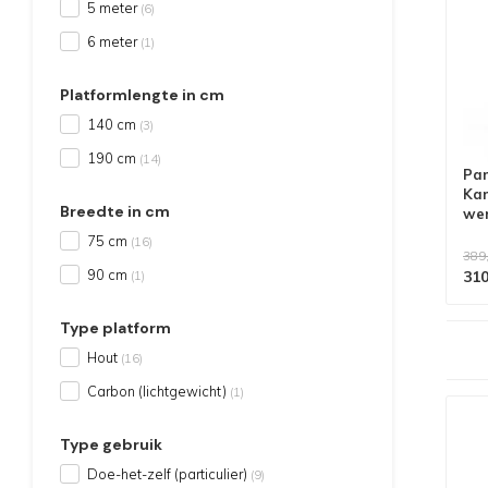
5 meter
(6)
6 meter
(1)
Platformlengte in cm
140 cm
(3)
190 cm
(14)
Pan
Kam
Breedte in cm
wer
75 cm
(16)
389
90 cm
310
(1)
Type platform
Alle producten voldoen aan
EN 1004/NEN 2484-norm
Hout
(16)
Carbon (lichtgewicht)
(1)
Type gebruik
Doe-het-zelf (particulier)
(9)