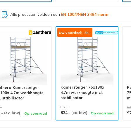
Grootste assortiment van
Nederland
Uw voordeel: -34,-
Kamersteiger 75x190x
thera Kamersteiger
P
4.7m werkhoogte incl.
190x 4.7m werkhoogte
7
stabilisator
l. stabilisator
me
868,-
,-
1.
834,-
,-
(ex. btw)
9
(ex. btw)
Op voorraad
Op voorraad