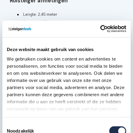
Rolsteiger afmetingen
Lengte: 2,45 meter
Breedte: 0,75 meter
Werkhoogte: 4,2 meter
Platformhoogte: 2,2 meter
Totale hoogte steiger: 3,2 meter
Deze website maakt gebruik van cookies
We gebruiken cookies om content en advertenties te
Inbegrepen rolsteiger onderdelen
personaliseren, om functies voor social media te bieden
en om ons websiteverkeer te analyseren. Ook delen we
Diagonaalschoor 250
informatie over uw gebruik van onze site met onze
2x
Artikelcode: PAN-SGM-DS-250
partners voor social media, adverteren en analyse. Deze
partners kunnen deze gegevens combineren met andere
informatie die u aan ze heeft verstrekt of die ze hebben
Horizontaalschoor 250
4x
verzameld op basis van uw gebruik van hun services.
Artikelcode: PAN-SGM-HS-250
Toestemmingsselectie
Opbouwframe 75-4
2x
Noodzakelijk