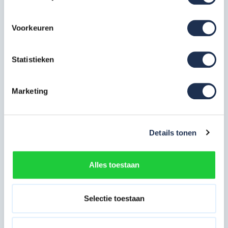
Artikelcode: PAN-SGM-OF-75-4
Voorkeuren
Opbouwframe 75-7
2x
Artikelcode: PAN-SGM-OF-75-7
Statistieken
Platform 250 met luik
1x
Artikelcode: PAN-SGM-PLT-250-ML
Marketing
Wiel 200 mm met spindel
4x
Artikelcode: PAN-SGM-WL-200N
Details tonen
* De foto's kunnen afwijken van de tekst
Alles toestaan
Certificaten en normeringen
De Panthera Basis rolsteiger beschikt over de volgende
Selectie toestaan
keurmerken en certificaten:
Nederlandse warenwet