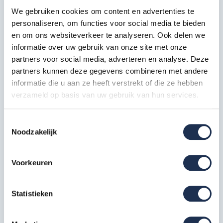
TÜV certificaat
We gebruiken cookies om content en advertenties te
EN 1004-1
personaliseren, om functies voor social media te bieden
EN 1004-2
en om ons websiteverkeer te analyseren. Ook delen we
informatie over uw gebruik van onze site met onze
De configuratie van de rolsteiger die je nu
partners voor social media, adverteren en analyse. Deze
bekijkt bevat de volgende samenstelling:
partners kunnen deze gegevens combineren met andere
informatie die u aan ze heeft verstrekt of die ze hebben
Frame 135-7 (2,0 m)
verzameld op basis van uw gebruik van hun services.
2x
Artikelcode: AX10060
Toestemmingsselectie
Frame 135-4 (1,0 m)
Noodzakelijk
2x
Artikelcode: AX10050
Voorkeuren
Horizontaal schoor 190
4x
Artikelcode: AX40020
Statistieken
Diagonaal schoor 190
2x
Artikelcode: AX40010