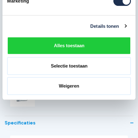
Marketing
Platform met luik 190 hout
1x
Artikelcode: AX20020
Details tonen
Platform zonder luik 190 hout
1x
Alles toestaan
Artikelcode: AX20010
Wiel 200 mm
Selectie toestaan
4x
Artikelcode: AX50010
Weigeren
ALX Borgclip
4x
Artikelcode: AX90010
Specificaties