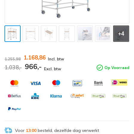
+4
1.168,86
1.255,98
Incl. btw
966,-
1.038,-
Op Voorraad
Excl. btw
Voor
13:00
besteld, dezelfde dag verwerkt