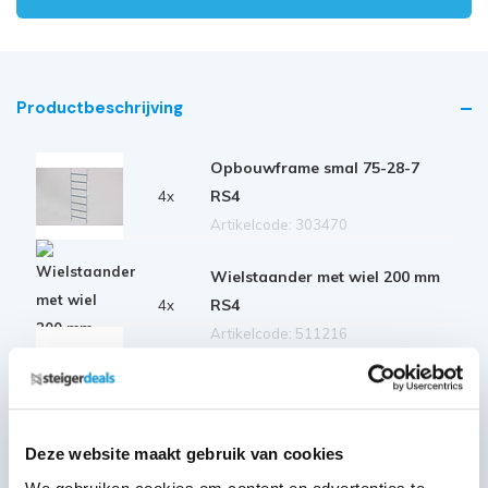
Productbeschrijving
Opbouwframe smal 75-28-7
RS4
4x
Artikelcode: 303470
Wielstaander met wiel 200 mm
RS4
4x
Artikelcode: 511216
Platform hout 185 met luik RS4
2x
Artikelcode: 305010
Safe-Quick Guardrail 185 RS
Deze website maakt gebruik van cookies
3x
Artikelcode: 360265