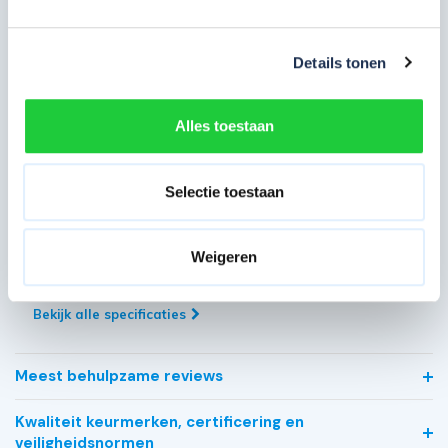
Artikelcode
TX415005
Maximale
5 meter
werkhoogte in m
Details tonen
Breedte in cm
75 cm
Alles toestaan
Platformlengte in
190 cm
cm
Selectie toestaan
Dubbelzijdig (bij
Voorloopleuning
losstaand gebruik)
Weigeren
Type gebruik
Professioneel
Bekijk alle specificaties
Meest behulpzame reviews
Kwaliteit keurmerken, certificering en
veiligheidsnormen