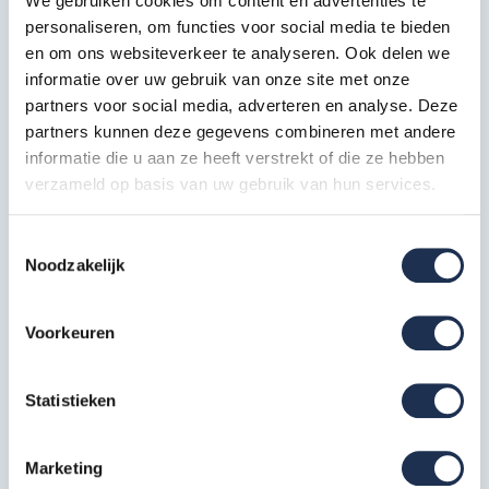
We gebruiken cookies om content en advertenties te
personaliseren, om functies voor social media te bieden
Diagonaalschoor 185 RS
en om ons websiteverkeer te analyseren. Ook delen we
1x
Artikelcode: 303721
informatie over uw gebruik van onze site met onze
partners voor social media, adverteren en analyse. Deze
Horizontaalschoor 185 RS
partners kunnen deze gegevens combineren met andere
2x
informatie die u aan ze heeft verstrekt of die ze hebben
Artikelcode: 303704
verzameld op basis van uw gebruik van hun services.
Driehoeksstabilisator RS4 tot
4,2m PH
4x
Toestemmingsselectie
Artikelcode: 513060
Noodzakelijk
Kantplankset hout 75-185 RS4
1x
Voorkeuren
Artikelcode: 305565
Statistieken
Specificaties
Marketing