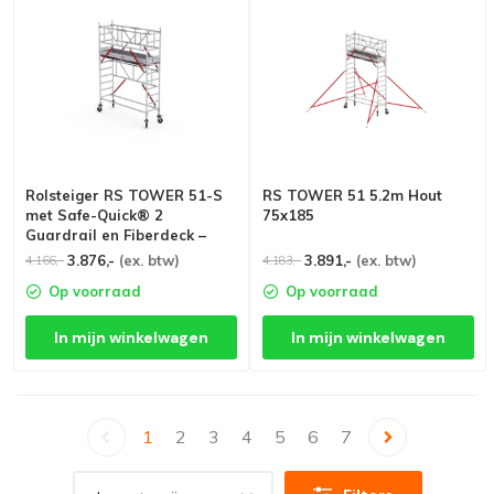
Rolsteiger RS TOWER 51-S
RS TOWER 51 5.2m Hout
met Safe-Quick® 2
75x185
Guardrail en Fiberdeck –
75x305 4,2m werkhoogte
3.876,-
(ex. btw)
3.891,-
(ex. btw)
4.166,-
4.183,-
Op voorraad
Op voorraad
In mijn winkelwagen
In mijn winkelwagen
1
2
3
4
5
6
7