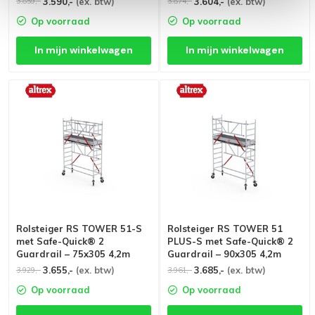
3.590,-
(ex. btw)
3.604,-
(ex. btw)
3.859,-
3.874,-
Op voorraad
Op voorraad
In mijn winkelwagen
In mijn winkelwagen
Rolsteiger RS TOWER 51-S
Rolsteiger RS TOWER 51
met Safe-Quick® 2
PLUS-S met Safe-Quick® 2
Guardrail – 75x305 4,2m
Guardrail – 90x305 4,2m
werkhoogte
werkhoogte
3.655,-
(ex. btw)
3.685,-
(ex. btw)
3.929,-
3.961,-
Op voorraad
Op voorraad