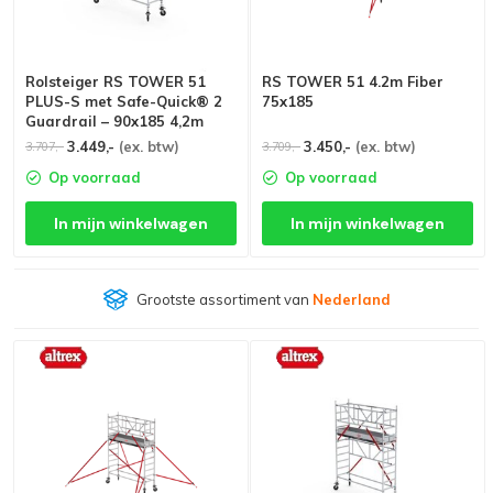
Rolsteiger RS TOWER 51
RS TOWER 51 4.2m Fiber
PLUS-S met Safe-Quick® 2
75x185
Guardrail – 90x185 4,2m
werkhoogte
3.449,-
(ex. btw)
3.450,-
(ex. btw)
3.707,-
3.709,-
Op voorraad
Op voorraad
In mijn winkelwagen
In mijn winkelwagen
Grootste assortiment van
Nederland