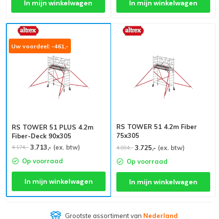
In mijn winkelwagen
In mijn winkelwagen
Uw voordeel: -461,-
RS TOWER 51 4.2m Fiber
RS TOWER 51 PLUS 4.2m
75x305
Fiber-Deck 90x305
3.713,-
(ex. btw)
4.174,-
3.725,-
(ex. btw)
4.004,-
Op voorraad
Op voorraad
In mijn winkelwagen
In mijn winkelwagen
Grootste assortiment van
Nederland