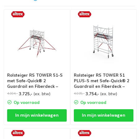
Rolsteiger RS TOWER 51-S
Rolsteiger RS TOWER 51
met Safe-Quick® 2
PLUS-S met Safe-Quick® 2
Guardrail en Fiberdeck –
Guardrail en Fiberdeck –
75x245 4,2m werkhoogte
90x245 4,2m werkhoogte
3.725,-
(ex. btw)
3.754,-
(ex. btw)
4.004,-
4.035,-
Op voorraad
Op voorraad
In mijn winkelwagen
In mijn winkelwagen