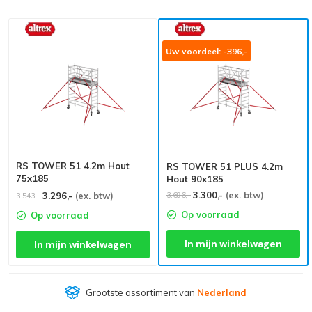
Uw voordeel: -396,-
RS TOWER 51 4.2m Hout
RS TOWER 51 PLUS 4.2m
75x185
Hout 90x185
3.300,-
(ex. btw)
3.696,-
3.296,-
(ex. btw)
3.543,-
Op voorraad
Op voorraad
In mijn winkelwagen
In mijn winkelwagen
Grootste assortiment van
Nederland