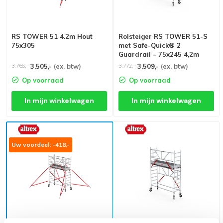
RS TOWER 51 4.2m Hout
Rolsteiger RS TOWER 51-S
75x305
met Safe-Quick® 2
Guardrail – 75x245 4,2m
werkhoogte
3.505,-
(ex. btw)
3.509,-
(ex. btw)
3.768,-
3.772,-
Op voorraad
Op voorraad
In mijn winkelwagen
In mijn winkelwagen
Uw voordeel: -418,-