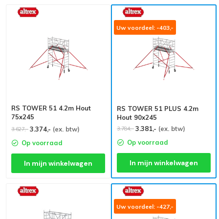
Uw voordeel: -403,-
RS TOWER 51 4.2m Hout
RS TOWER 51 PLUS 4.2m
75x245
Hout 90x245
3.381,-
(ex. btw)
3.784,-
3.374,-
(ex. btw)
3.627,-
Op voorraad
Op voorraad
In mijn winkelwagen
In mijn winkelwagen
Uw voordeel: -427,-