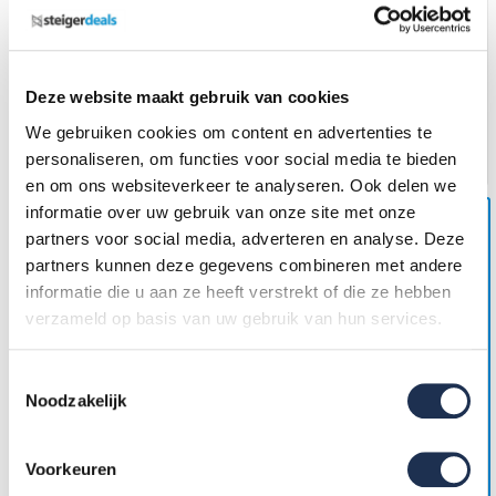
Rolsteiger RS TOWER 51
RS TOWER 51 PLUS 4.2m
PLUS-S met Safe-Quick® 2
Hout 90x305
Guardrail – 90x245 4,2m
werkhoogte
3.511,-
(ex. btw)
3.929,-
3.539,-
(ex. btw)
3.804,-
Deze website maakt gebruik van cookies
Op voorraad
Op voorraad
We gebruiken cookies om content en advertenties te
In mijn winkelwagen
In mijn winkelwagen
personaliseren, om functies voor social media te bieden
en om ons websiteverkeer te analyseren. Ook delen we
informatie over uw gebruik van onze site met onze
partners voor social media, adverteren en analyse. Deze
Uw voordeel: -443,-
partners kunnen deze gegevens combineren met andere
informatie die u aan ze heeft verstrekt of die ze hebben
verzameld op basis van uw gebruik van hun services.
Toestemmingsselectie
Noodzakelijk
Rolsteiger RS TOWER 51-S
RS TOWER 51 PLUS 4.2m
met Safe-Quick® 2
Fiber-Deck 90x245
Voorkeuren
Guardrail en Fiberdeck –
75x185 4,2m werkhoogte