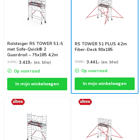
Rolsteiger RS TOWER 51-S
RS TOWER 51 PLUS 4.2m
met Safe-Quick® 2
Fiber-Deck 90x185
Guardrail – 75x185 4,2m
werkhoogte
3.441,-
(ex. btw)
3.868,-
3.419,-
(ex. btw)
3.675,-
Op voorraad
Op voorraad
In mijn winkelwagen
In mijn winkelwagen